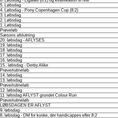
6. Løbsdag - Ligaløb (8:2) og kvalifikation til NM
5. Løbsdag
4. Løbsdag - Pony Copenhagen Cup (8:2)
3. Løbsdag
2. Løbsdag
1. Løbsdag
Prøveløb
Sæsons afslutning
20. løbsdag - AFLYSES
19. løbsdag
18. løbsdag
17. løbsdag
16. løbsdag
15.. løbsdag - Derby Alike
Prøve/rutineløb
14. løbsdag
13. løbsdag
Prøve/rutineløb
12. løbsdag
11. løbsdag AFLYST grundet Colour Run
Prøve/rutineløb
LØBSDAGEN ER AFLYST
9. løbsdag
8. løbsdag - DM for kuske, der handicappes efter 8:2