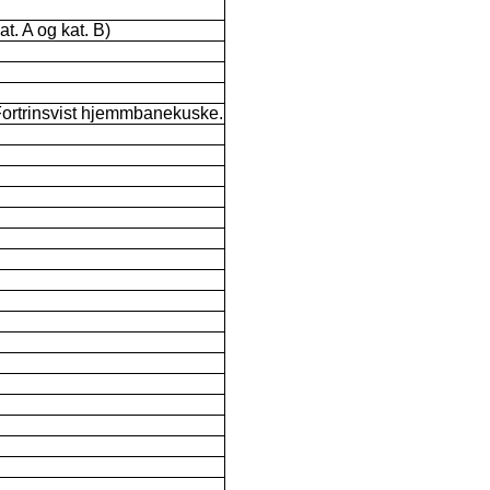
at. A og kat. B)
 Fortrinsvist hjemmbanekuske.