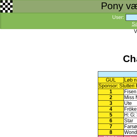
Pony væd
User:
S
V
Ch
GUL
Løb n
Sponsor: Stutteri 
1
Fisen
2
Miss 
3
Ute
4
Fröken
5
H: G:
6
Star
7
Farsø
8
Wonde