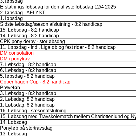
3. løbsdag
Erstatnings løbsdag for den aflyste løbsdag 12/4 2025
2. løbsdag - AFLYST
1. løbsdag
Sidste løbsdag/sæson afslutning - 8:2 handicap
15. Løbsdag - 8:2 handicap
14. Løbsdag - 8:2 handicap
CPK pony derby - storløbsdag
11. Løbsdag - Indl. Ligaløb og fast rider - 8:2 handicap
DM consolation
DM i ponytrav
7. Løbsdag - 8:2 handicap
6. Løbsdag - 8:2 handicap
5. løbsdag - 8:2 handicap
Copenhagen Cup - 8:2 handicap
Prøveløb
3. Løbsdag - 8:2 handicap
2. Løbsdag. 8:2 handicap
1. Løbsdag. 8:2 handicap
16. Løbsdag - sæsonafslutning
15. Løbsdag med Travskolematch mellem Charlottenlund og Ny
14. Løbsdag
Ponyløb på stortravsdag
13. Løbsdag