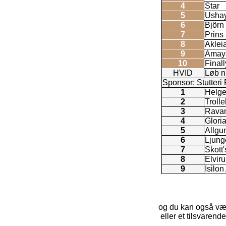
4
Star
5
Usha
6
Björn
7
Prins 
8
Aklei
9
Amay
10
Finall
HVID
Løb n
Sponsor: Stutteri 
1
Helg
2
Troll
3
Ravan
4
Glori
5
Allgu
6
Ljung
7
Skott'
8
Elvir
9
Isilon
og du kan også væ
eller et tilsvaren