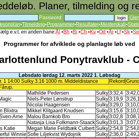
deløb. Planer, tilmelding og re
Password:
Gle
æsonplan
•
Tilmelding
•
Programmer
•
Resultater
•
Mesterskab
•
Stati
ælg e.v.t. en anden bane:
Ål
•
Bh
•
Bi
•
Ch
•
Kv
•
Od
•
År
•
Lf
•
Sk
•
Sp
Programmer for afviklede og planlagte løb ved
arlottenlund Ponytravklub - 
Løbsdato lørdag 12. marts 2022 1. Løbsdag
r. 1 14:00 Sulky 3.16 1000 m. Middeldistance
Rekord
Grund
Fårup.
Mathilde Pedersen
Sulky
3:32,4
3:42,
Magic
Niels-Peter Lønstrup
Sulky
3:19,9
3:26,
Nicolai Haagensen
Sulky
3:29,0
3:10,
 Blixtra
Mikkel Klitgaard Knudsen
Sulky
3:15,6
3:10,
 Sven-Arne
Malou Barnkob Bro
Sulky
3:02,8
3:08,
Natasja Lisa Folkmann-Staack
Sulky
3:01,3
3:07,
s Katie
Megan Marie Feldbæk Culbert
Sulky
2:54,8
2:54,
rful Winnie
Sofie Liljekvist Wydojnik
Sulky
2:36,0
2:49,