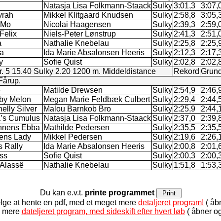
Natasja Lisa Folkmann-Staack
Sulky
3:01,3
3:07,
yrah
Mikkel Klitgaard Knudsen
Sulky
2:58,8
3:05,
 Mo
Nicolai Haagensen
Sulky
2:39,3
2:59,
Felix
Niels-Peter Lønstrup
Sulky
2:41,3
2:51,
a
Nathalie Knebelau
Sulky
2:25,8
2:25,
a
Ida Marie Absalonsen Heeris
Sulky
2:12,3
2:17,
y
Sofie Quist
Sulky
2:02,8
2:02,
r. 5 15.40 Sulky 2.20 1200 m. Middeldistance
Rekord
Grund
Fårup.
e
Matilde Drewsen
Sulky
2:54,9
2:46,
eby Melon
Megan Marie Feldbæk Culbert
Sulky
2:29,4
2:44,
elly Silver
Malou Barnkob Bro
Sulky
2:25,9
2:44,
a’s Cumulus
Natasja Lisa Folkmann-Staack
Sulky
2:37,0
2:39,
nnens Ebba
Mathilde Pedersen
Sulky
2:35,5
2:35,
ens Lady
Mikkel Pedersen
Sulky
2:19,6
2:26,
s Rally
Ida Marie Absalonsen Heeris
Sulky
2:00,8
2:01,
uss
Sofie Quist
Sulky
2:00,3
2:00,
 Alassë
Nathalie Knebelau
Sulky
1:51,8
1:53,
Du kan e.v.t.
printe programmet
lge at hente en pdf, med et meget mere
detaljeret program!
( åbn
de mere
dateljeret program, med sideskift efter hvert løb
( åbner og