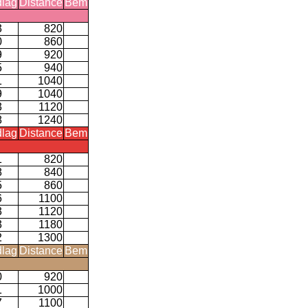
lag
Distance
Bem
3
820
0
860
9
920
5
940
1
1040
9
1040
3
1120
8
1240
lag
Distance
Bem
1
820
8
840
5
860
6
1100
3
1120
3
1180
2
1300
lag
Distance
Bem
0
920
1
1000
7
1100