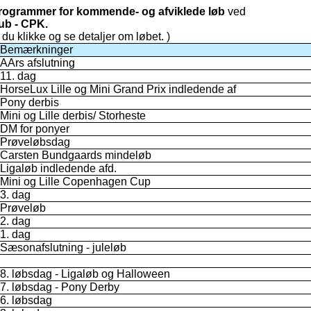
programmer for kommende- og afviklede løb
ved
ub - CPK.
n du klikke og se detaljer om løbet. )
Bemærkninger
AArs afslutning
11. dag
HorseLux Lille og Mini Grand Prix indledende af
Pony derbis
Mini og Lille derbis/ Storheste
DM for ponyer
Prøveløbsdag
Carsten Bundgaards mindeløb
Ligaløb indledende afd.
Mini og Lille Copenhagen Cup
3. dag
Prøveløb
2. dag
1. dag
Sæsonafslutning - juleløb
8. løbsdag - Ligaløb og Halloween
7. løbsdag - Pony Derby
6. løbsdag