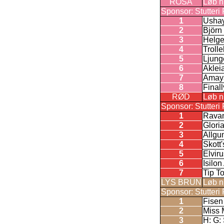
ROSA
Løb n
Sponsor: Stutteri 
1
Usha
2
Björn
3
Helg
4
Troll
5
Ljung
6
Aklei
7
Amay
8
Finall
RØD
Løb n
Sponsor: Stutteri 
1
Ravan
2
Glori
3
Allgu
4
Skott'
5
Elvir
6
Isilon
7
Tip T
LYS BRUN
Løb n
Sponsor: Stutteri 
1
Fisen
2
Miss 
3
H: G: