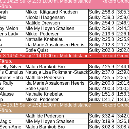
r. 2 14:25 Sulky 2.33 1000 m. Middeldistance
Rekord
Grund
Fårup.
yrah
Mikkel Klitgaard Knudsen
Sulky
2:58,8
3:05,
 Mo
Nicolai Haagensen
Sulky
2:39,3
2:59,
e
Matilde Drewsen
Sulky
2:54,9
2:46,
eby Melon
Mie My Høyen Staalsen
Sulky
2:29,4
2:44,
ens Lady
Mikkel Pedersen
Sulky
2:19,6
2:26,
a
Nathalie Knebelau
Sulky
2:25,8
2:25,
a
Ida Marie Absalonsen Heeris
Sulky
2:12,3
2:17,
y
Sofie Quist
Sulky
2:02,8
2:02,
r. 3 14:50 Sulky 2.14 1000 m. Middeldistance
Rekord
Grund
Fårup.
elly Silver
Malou Barnkob Bro
Sulky
2:25,9
2:44,
a’s Cumulus
Natasja Lisa Folkmann-Staack
Sulky
2:37,0
2:39,
nnens Ebba
Mathilde Pedersen
Sulky
2:35,5
2:35,
s Rally
Ida Marie Absalonsen Heeris
Sulky
2:00,8
2:01,
uss
Sofie Quist
Sulky
2:00,3
2:00,
 Alassë
Nathalie Knebelau
Sulky
1:51,8
1:53,
op
Mikkel Pedersen
Sulky
1:41,7
1:43,
r. 4 15.15 Sulky 2.52 1200 m. Middeldistance
Rekord
Grund
Fårup.
Mathilde Pedersen
Sulky
3:32,4
3:42,
Magic
Mie My Høyen Staalsen
Sulky
3:19,9
3:26,
 Sven-Arne
Malou Barnkob Bro
Sulky
3:02,8
3:08,