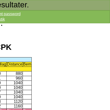
sultater.
mt password
stik
•
CPK
lag
Distance
Bem
0
880
1
960
0
1040
0
1040
7
1040
0
1040
8
1120
2
1160