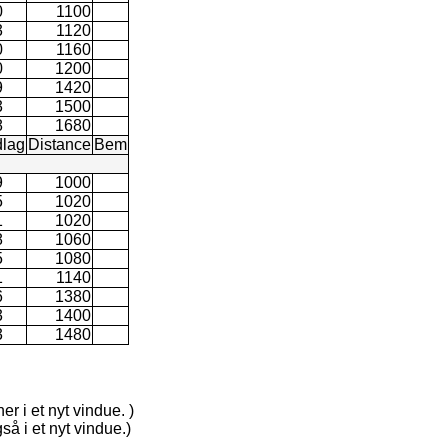
0
1100
3
1120
0
1160
0
1200
9
1420
3
1500
8
1680
lag
Distance
Bem
9
1000
5
1020
1
1020
8
1060
5
1080
1
1140
6
1380
3
1400
3
1480
er i et nyt vindue. )
så i et nyt vindue.)