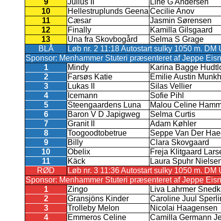
9
Julius II
Line G Andersen
10
Hellestruplunds Geena
Cecilie Anov
11
Cæsar
Jasmin Sørensen
12
Finally
Kamilla Gilsgaard
13
Una fra Skovbogård
Selma S Grage
BLÅ
Løb nr. 2 11:18 Autostart sulky 1050 m. DM
Sponsor: Menhammer Stuteri præsenteret af Jeppe Eisn
1
Mindy
Karina Bagge Hudtlo
2
Farsøs Katie
Emilie Austin Munk
3
Lukas II
Silas Vellier
4
Icemann
Sofie Pihl
5
Steengaardens Luna
Malou Celine Hamme
6
Baron V D Japigweg
Selma Curtis
7
Granit II
Adam Køhler
8
Toogoodtobetrue
Seppe Van Der Ha
9
Billy
Clara Skovgaard
10
Obelix
Freja Klitgaard Lars
11
Käck
Laura Spuhr Nielse
RØD
Løb nr. 3 11:36 Autostart sulky 1050 m. DM
Sponsor: Menhammer Stuteri præsenteret af Jeppe Eisn
1
Zingo
Liva Lahrmer Snedk
2
Gransjöns Kinder
Caroline Juul Sperl
3
Trolleby Melon
Nicolai Haagensen
4
Emmeros Celine
Camilla Germann J