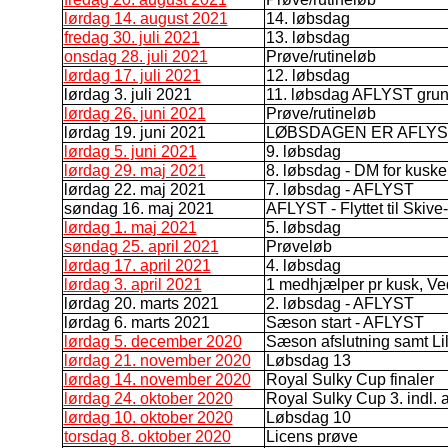
lørdag 14. august 2021
14. løbsdag
fredag 30. juli 2021
13. løbsdag
onsdag 28. juli 2021
Prøve/rutineløb
lørdag 17. juli 2021
12. løbsdag
lørdag 3. juli 2021
11. løbsdag AFLYST grun
lørdag 26. juni 2021
Prøve/rutineløb
lørdag 19. juni 2021
LØBSDAGEN ER AFLYS
lørdag 5. juni 2021
9. løbsdag
lørdag 29. maj 2021
8. løbsdag - DM for kuske
lørdag 22. maj 2021
7. løbsdag - AFLYST
søndag 16. maj 2021
AFLYST - Flyttet til Skive- 
lørdag 1. maj 2021
5. løbsdag
søndag 25. april 2021
Prøveløb
lørdag 17. april 2021
4. løbsdag
lørdag 3. april 2021
1 medhjælper pr kusk, Ved
lørdag 20. marts 2021
2. løbsdag - AFLYST
lørdag 6. marts 2021
Sæson start - AFLYST
lørdag 5. december 2020
Sæson afslutning samt Lil
lørdag 21. november 2020
Løbsdag 13
lørdag 14. november 2020
Royal Sulky Cup finaler
lørdag 24. oktober 2020
Royal Sulky Cup 3. indl. a
lørdag 10. oktober 2020
Løbsdag 10
torsdag 8. oktober 2020
Licens prøve