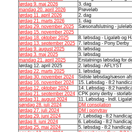
lørdag 9. maj 2026
3. dag
mandag 20. april 2026
Prøveløb
lørdag 11. april 2026
2. dag
lørdag 21. marts 2026
1. dag
lørdag 29. november 2025
Sæsonafslutning - juleløb
lørdag 15. november 2025
lørdag 18. oktober 2025
8. løbsdag - Ligaløb og 
lørdag 13. september 2025
7. løbsdag - Pony Derby
lørdag 9. august 2025
6. løbsdag
lørdag 3. maj 2025
3. løbsdag
mandag 21. april 2025
Erstatnings løbsdag for d
lørdag 12. april 2025
2. løbsdag - AFLYST
lørdag 22. marts 2025
1. løbsdag
lørdag 30. november 2024
Sidste løbsdag/sæson afs
lørdag 16. november 2024
15. Løbsdag - 8:2 handic
lørdag 12. oktober 2024
14. Løbsdag - 8:2 handic
lørdag 21. september 2024
CPK pony derby - storlø
lørdag 31. august 2024
11. Løbsdag - Indl. Ligalø
søndag 28. juli 2024
DM consolation
lørdag 27. juli 2024
DM i ponytrav
lørdag 29. juni 2024
7. Løbsdag - 8:2 handica
lørdag 8. juni 2024
6. Løbsdag - 8:2 handica
lørdag 25. maj 2024
5. løbsdag - 8:2 handicap