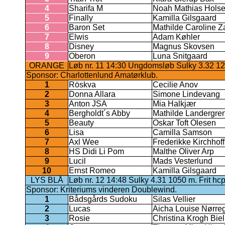
4
Sharifa M
Noah Mathias Hols
5
Finally
Kamilla Gilsgaard
6
Baron Set
Mathilde Caroline 
7
Elwis
Adam Køhler
8
Disney
Magnus Skovsen
9
Oberon
Luna Snitgaard
ORANGE
Løb nr. 11 14:30 Ungdomsløb Sulky 3.32 120
Sponsor: Charlottenlund Amatørklub.
1
Röskva
Cecilie Anov
2
Donna Allara
Simone Lindevang
3
Anton JSA
Mia Halkjær
4
Bergholdt´s Abby
Mathilde Landergre
5
Beauty
Oskar Toft Olesen
6
Lisa
Camilla Samson
7
Axl Wee
Frederikke Kirchhoff
8
HS Didi Li Pom
Malthe Oliver Arp
9
Lucil
Mads Vesterlund
10
Ernst Romeo
Kamilla Gilsgaard
LYS BLÅ
Løb nr. 12 14:48 Sulky 4.31 1050 m. Frit hc
Sponsor: Kriteriums vinderen Doublewind.
1
Bådsgårds Sudoku
Silas Vellier
2
Lucas
Aicha Louise Nørre
3
Rosie
Christina Krogh Biel