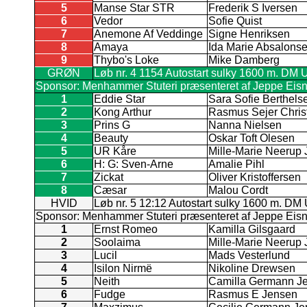
5
Manse Star STR
Frederik S Iversen
6
Vedor
Sofie Quist
7
Anemone Af Veddinge
Signe Henriksen
8
Amaya
Ida Marie Absalons
9
Thybo's Loke
Mike Damberg
GRØN
Løb nr. 4 1154 Autostart sulky 1600 m. DM 
Sponsor: Menhammer Stuteri præsenteret af Jeppe Eisn
1
Eddie Star
Sara Sofie Berthels
2
Kong Arthur
Rasmus Sejer Chris
3
Prins G
Nanna Nielsen
4
Beauty
Oskar Toft Olesen
5
UR Kåre
Mille-Marie Neerup
6
H: G: Sven-Arne
Amalie Pihl
7
Zickat
Oliver Kristoffersen
8
Cæsar
Malou Cordt
HVID
Løb nr. 5 12:12 Autostart sulky 1600 m. DM
Sponsor: Menhammer Stuteri præsenteret af Jeppe Eisn
1
Ernst Romeo
Kamilla Gilsgaard
2
Soolaima
Mille-Marie Neerup
3
Lucil
Mads Vesterlund
4
Isilon Nirmë
Nikoline Drewsen
5
Neith
Camilla Germann J
6
Fudge
Rasmus E Jensen