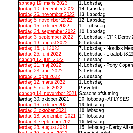
søndag 19. marts 2023
1. Løbsdag
lørdag 10. december 2022
14. Løbsdag
lørdag 26. november 2022
13. Løbsdag
lørdag 5. november 2022
12. Løbsdag
lørdag 15. oktober 2022
11. Løbsdag
lørdag 24. september 2022
10. Løbsdag
lørdag 3. september 2022
9. Løbsdag - CPK Derby 20
lørdag 13. august 2022
8. Løbsdag
lørdag 16. juli 2022
7. Løbsdag - Nordisk Mest
lørdag 25. juni 2022
6. Løbsdag - Ligaløb (8:2)
søndag 12. juni 2022
5. Løbsdag
lørdag 21. maj 2022
4. Løbsdag - Pony Copen
lørdag 23. april 2022
3. Løbsdag
lørdag 2. april 2022
2. Løbsdag
lørdag 12. marts 2022
1. Løbsdag
lørdag 5. marts 2022
Prøveløb
søndag 14. november 2021
Sæsons afslutning
lørdag 30. oktober 2021
20. løbsdag - AFLYSES
lørdag 16. oktober 2021
19. løbsdag
lørdag 2. oktober 2021
18. løbsdag
lørdag 18. september 2021
17. løbsdag
lørdag 4. september 2021
16. løbsdag
lørdag 28. august 2021
15.. løbsdag - Derby Alik
fredag 20. august 2021
Prøve/rutineløb