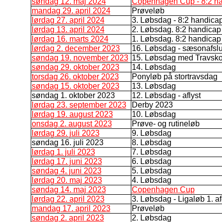
søndag 12. maj 2024
Copenhagen Cup - 8:2 h
mandag 29. april 2024
Prøveløb
lørdag 27. april 2024
3. Løbsdag - 8:2 handica
lørdag 13. april 2024
2. Løbsdag. 8:2 handicap
lørdag 16. marts 2024
1. Løbsdag. 8:2 handicap
lørdag 2. december 2023
16. Løbsdag - sæsonafslu
søndag 19. november 2023
15. Løbsdag med Travsko
søndag 29. oktober 2023
14. Løbsdag
torsdag 26. oktober 2023
Ponyløb på stortravsdag
søndag 15. oktober 2023
13. Løbsdag
søndag 1. oktober 2023
12. Løbsdag - aflyst
lørdag 23. september 2023
Derby 2023
lørdag 19. august 2023
10. Løbsdag
onsdag 2. august 2023
Prøve- og rutineløb
lørdag 29. juli 2023
9. Løbsdag
søndag 16. juli 2023
8. Løbsdag
lørdag 1. juli 2023
7. Løbsdag
lørdag 17. juni 2023
6. Løbsdag
søndag 4. juni 2023
5. Løbsdag
lørdag 20. maj 2023
4. Løbsdag
søndag 14. maj 2023
Copenhagen Cup
lørdag 22. april 2023
3. Løbsdag - Ligaløb 1. a
mandag 17. april 2023
Prøveløb
søndag 2. april 2023
2. Løbsdag