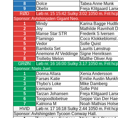
8
Dolce
Tabea Anne Munk
9
Obelix
Freja Klitgaard Lars
RØD
Løb nr. 15 15:42 Sulky 3:02 1050 m. Frit hc
Sponsor: Avlshingsten Gigant Neo.
1
Mindy
Karina Bagge Hudtlo
2
Joy
Mathilde Ravnholt 
3
Manse Star STR
Frederik S Iversen
4
Flamingo
Coco Klokkeblomst
5
Vedor
Sofie Quist
6
Bambola Set
Laurits Lønstrup
7
Anemone Af Veddinge
Signe Henriksen
8
Trolleby Melon
Malthe Oliver Arp
GRØN
Løb nr. 16 16:00 Sulky 3.17 1050 m. Frit hc
Sponsor: Niels Juel.
1
Donna Allara
Xenia Andersson
2
Farsøs Katie
Emilie Austin Munk
3
Thybo's Loke
Mike Damberg
4
Icemann
Sofie Pihl
5
Tarzan Johansen
Freja Klitgaard Lars
6
Toogoodtobetrue
Seppe Van Der Ha
7
Katriona M
Noah Mathias Hols
HVID
Løb nr. 17 16:18 Sulky 2.44 1050 m. Frit hc
Sponsor: Avlshingsten Tycoon Conway Hall.