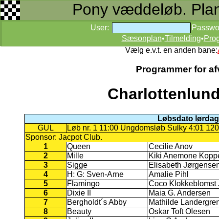
Pony væddeløb. Planer
User:
Passwo
Sæsonplan
•
Tilmelding
•
Pro
Vælg e.v.t. en anden bane:
Programmer for afv
Charlottenlun
Løbsdato lørdag 
GUL
Løb nr. 1 11:00 Ungdomsløb Sulky 4:01 120
Sponsor: Jacpot Club.
1
Queen
Cecilie Anov
2
Mille
Kiki Anemone Kopp
3
Sigge
Elisabeth Jørgense
4
H: G: Sven-Arne
Amalie Pihl
5
Flamingo
Coco Klokkeblomst
6
Dixie II
Maia G. Andersen
7
Bergholdt´s Abby
Mathilde Landergre
8
Beauty
Oskar Toft Olesen