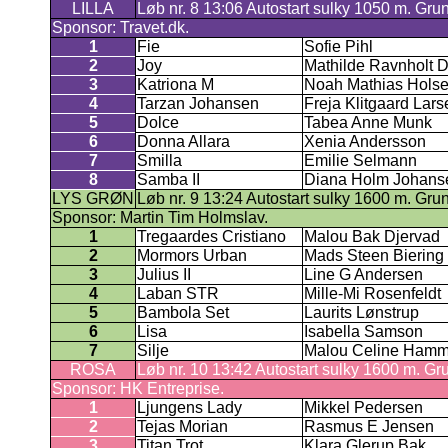
LILLA
Løb nr. 8 13:06 Autostart sulky 1050 m. Gru
Sponsor: Travet.dk.
1
Fie
Sofie Pihl
2
Joy
Mathilde Ravnholt 
3
Katriona M
Noah Mathias Hols
4
Tarzan Johansen
Freja Klitgaard Lars
5
Dolce
Tabea Anne Munk
6
Donna Allara
Xenia Andersson
7
Smilla
Emilie Selmann
8
Samba II
Diana Holm Johans
LYS GRØN
Løb nr. 9 13:24 Autostart sulky 1600 m. Gru
Sponsor: Martin Tim Holmslav.
1
Tregaardes Cristiano
Malou Bak Djervad
2
Mormors Urban
Mads Steen Biering
3
Julius II
Line G Andersen
4
Laban STR
Mille-Mi Rosenfeldt
5
Bambola Set
Laurits Lønstrup
6
Lisa
Isabella Samson
7
Silje
Malou Celine Hamme
ROSA
Løb nr. 10 13:42 Autostart sulky 1600 m. Gr
Sponsor: HK Entreprise.
1
Ljungens Lady
Mikkel Pedersen
2
Tejas Morian
Rasmus E Jensen
3
Titan Trot
Klara Glerup Bak