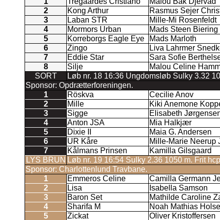
1
Tregaardes Cristiano
Malou Bak Djervad
2
Kong Arthur
Rasmus Sejer Chris
3
Laban STR
Mille-Mi Rosenfeldt
4
Mormors Urban
Mads Steen Biering
5
Korreborgs Eagle Eye
Mads Marloth
6
Zingo
Liva Lahrmer Snedk
7
Eddie Star
Sara Sofie Berthels
8
Silje
Malou Celine Hamme
SORT
Løb nr. 18 16:36 Ungdomsløb Sulky 3.32 10
Sponsor: Opdrætterforeningen.
1
Röskva
Cecilie Anov
2
Mille
Kiki Anemone Kopp
3
Sigge
Elisabeth Jørgense
4
Anton JSA
Mia Halkjær
5
Dixie II
Maia G. Andersen
6
UR Kåre
Mille-Marie Neerup
7
Kålmans Prinsen
Kamilla Gilsgaard
LYS BRUN
Løb nr. 19 16:54 Sulky 2.36 1050 m. Frit hc
Sponsor: Charlottenlund Travbane.
1
Emmeros Celine
Camilla Germann J
2
Lisa
Isabella Samson
3
Baron Set
Mathilde Caroline 
4
Sharifa M
Noah Mathias Hols
5
Zickat
Oliver Kristoffersen