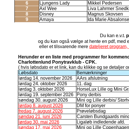
6
Ljungens Lady
Mikkel Pedersen
7
Axl Wee
Liva Lahrmer Snedk
8
Disney
Magnus Skovsen
9
Amaya
Ida Marie Absalons
Du kan e.v.t.
p
og du kan også vælge at hente en pdf, med
eller et tilsvarende mere
dateljeret program, 
Herunder er en liste med programmer for kommende
Charlottenlund Ponytravklub - CPK.
( hvis løbsdato er et link, kan du klikke og se detaljer o
Løbsdato
Bemærkninger
lørdag 14. november 2026
AArs afslutning
lørdag 24. oktober 2026
11. dag
lørdag 3. oktober 2026
HorseLux Lille og Mini Gr
lørdag 19. september 2026
Pony derbis
søndag 30. august 2026
Mini og Lille derbis/ Stor
lørdag 8. august 2026
DM for ponyer
fredag 7. august 2026
Prøveløbsdag
søndag 21. juni 2026
Carsten Bundgaards min
lørdag 30. maj 2026
Ligaløb indledende afd.
søndag 17. maj 2026
Mini og Lille Copenhage