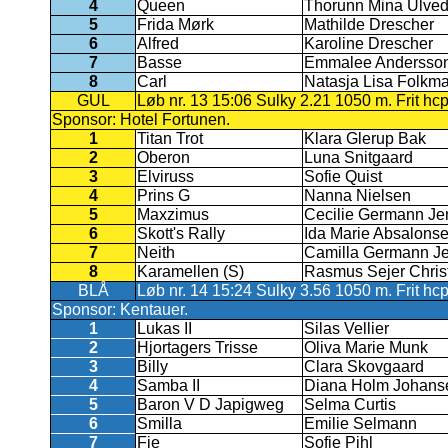
4
Queen
Thorunn Mina Ulved
5
Frida Mørk
Mathilde Drescher
6
Alfred
Karoline Drescher
7
Basse
Emmalee Andersso
8
Carl
Natasja Lisa Folkm
GUL
Løb nr. 13 15:06 Sulky 2.21 1050 m. Frit hc
Sponsor: Hotel Fortunen.
1
Titan Trot
Klara Glerup Bak
2
Oberon
Luna Snitgaard
3
Elviruss
Sofie Quist
4
Prins G
Nanna Nielsen
5
Maxzimus
Cecilie Germann Je
6
Skott's Rally
Ida Marie Absalons
7
Neith
Camilla Germann J
8
Karamellen (S)
Rasmus Sejer Chris
BLÅ
Løb nr. 14 15:24 Sulky 3.56 1050 m. Frit hc
Sponsor: Kentauer.
1
Lukas II
Silas Vellier
2
Hjortagers Trisse
Oliva Marie Munk
3
Billy
Clara Skovgaard
4
Samba II
Diana Holm Johans
5
Baron V D Japigweg
Selma Curtis
6
Smilla
Emilie Selmann
7
Fie
Sofie Pihl