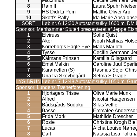
7
Maxzimus
Cecilie Germann Je
8
Rain II
Laura Spuhr Nielse
9
HS Didi Li Pom
Malthe Oliver Arp
10
Skott's Rally
Ida Marie Absalons
SORT
Løb nr. 6 12:30 Autostart sulky 1600 m. DM
Sponsor: Menhammer Stuteri præsenteret af Jeppe Eisn
1
Elviruss
Sofie Quist
2
Åker
Noah Mathias Hols
3
Korreborgs Eagle Eye
Mads Marloth
4
Tysse
Cecilie Germann Je
5
Kålmans Prinsen
Kamilla Gilsgaard
6
Ernst Malkin
Caroline Juul Sperl
7
Karamellen (S)
Rasmus Sejer Chris
8
Una fra Skovbogård
Selma S Grage
LYS BRUN
Løb nr. 7 12:48 Autostart sulky 1050 m. Gru
Sponsor: Lundens Trænerforening.
1
Hjortagers Trisse
Oliva Marie Munk
2
Alfred
Nicolai Haagensen
3
Bådsgårds Sudoku
Silas Vellier
4
Basse
Emmalee Andersso
5
Frida Mørk
Mathilde Drescher
6
Rosie
Christina Krogh Biel
7
Lucas
Aicha Louise Nørre
8
Carl
Natasja Lisa Folkm