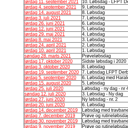
lørdag 11. september 2021
10. Løbsdag - LFPT D
lørdag 4. september 2021
9. Løbsdag
lørdag 14. august 2021
8. Løbsdag
lørdag 3. juli 2021
7. Løbsdag
lørdag 26. juni 2021
6. Løbsdag
lørdag 12. juni 2021
5. Løbsdag
lørdag 29. maj 2021
4. Løbsdag
lørdag 8. maj 2021
3. Løbsdag
lørdag 24. april 2021
2. Løbsdag
lørdag 10. april 2021
1. Løbsdag
søndag 28. marts 2021
Prøveløbsdag
lørdag 17. oktober 2020
Sidste løbsdag i 2020
lørdag 3. oktober 2020
8. Løbsdag
lørdag 19. september 2020
7. Løbsdag LFPT Der
lørdag 5. september 2020
6. Løbsdag med Haral
lørdag 15. august 2020
5. Løbsdag
lørdag 25. juli 2020
Løbsdag - ny dag - nr 
søndag 12. juli 2020
3. Løbsdag - Ny dag
lørdag 27. juni 2020
Ny løbsdag - nr. 2
lørdag 20. juni 2020
6. Løbsdag
lørdag 14. december 2019
Løbsdag med travban
lørdag 7. december 2019
Prøve og rutineløbsda
lørdag 30. november 2019
Løbsdag med travban
lørdag 9. november 2019
Prøve og rutineløbsda