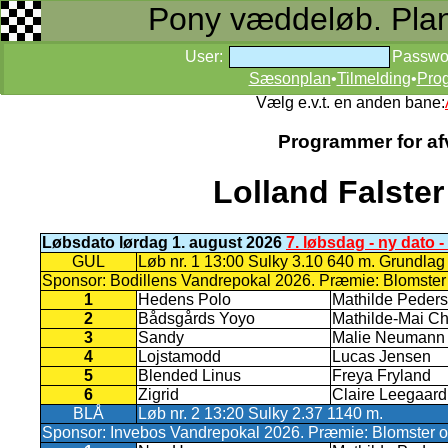
Pony væddeløb. Planer
User:
Passwo
Sæsonplan
•
Tilmelding
•
Pro
Vælg e.v.t. en anden bane:
Programmer for afv
Lolland Falste
Løbsdato lørdag 1. august 2026
7. løbsdag - ny dato
GUL
Løb nr. 1 13:00 Sulky 3.10 640 m. Grundlag
Sponsor: Bodillens Vandrepokal 2026. Præmie: Blomster og
1
Hedens Polo
Mathilde Peder
2
Bådsgårds Yoyo
Mathilde-Mai Ch
3
Sandy
Malie Neumann
4
Lojstamodd
Lucas Jensen
5
Blended Linus
Freya Fryland
6
Zigrid
Claire Leegaard
BLÅ
Løb nr. 2 13:20 Sulky 2.37 1140 m.
Sponsor: Invebos Vandrepokal 2026. Præmie: Blomster og 