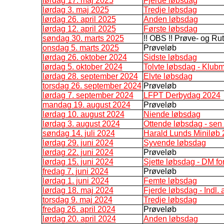
lørdag 17. maj 2025
Fjerde løbsdag
lørdag 3. maj 2025
Tredje løbsdag
lørdag 26. april 2025
Anden løbsdag
lørdag 12. april 2025
Første løbsdag
søndag 30. marts 2025
!! OBS !! Prøve- og Rut
onsdag 5. marts 2025
Prøveløb
lørdag 26. oktober 2024
Sidste løbsdag
lørdag 5. oktober 2024
Tolvte løbsdag - Klub
lørdag 28. september 2024
Elvte løbsdag
torsdag 26. september 2024
Prøveløb
lørdag 7. september 2024
LFPT Derbydag 2024
mandag 19. august 2024
Prøveløb
lørdag 10. august 2024
Niende løbsdag
lørdag 3. august 2024
Ottende løbsdag - sen 
søndag 14. juli 2024
Harald Lunds Miniløb
lørdag 29. juni 2024
Syvende løbsdag
lørdag 22. juni 2024
Prøveløb
lørdag 15. juni 2024
Sjette løbsdag - DM f
fredag 7. juni 2024
Prøveløb
lørdag 1. juni 2024
Femte løbsdag
lørdag 18. maj 2024
Fjerde løbsdag - Indl. 
torsdag 9. maj 2024
Tredje løbsdag
fredag 26. april 2024
Prøveløb
lørdag 20. april 2024
Anden løbsdag