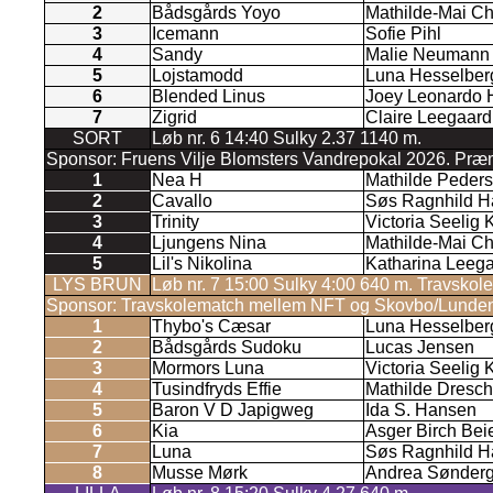
2
Bådsgårds Yoyo
Mathilde-Mai Ch
3
Icemann
Sofie Pihl
4
Sandy
Malie Neumann
5
Lojstamodd
Luna Hesselber
6
Blended Linus
Joey Leonardo 
7
Zigrid
Claire Leegaard
SORT
Løb nr. 6 14:40 Sulky 2.37 1140 m.
Sponsor: Fruens Vilje Blomsters Vandrepokal 2026. Præmie
1
Nea H
Mathilde Peder
2
Cavallo
Søs Ragnhild 
3
Trinity
Victoria Seelig 
4
Ljungens Nina
Mathilde-Mai Ch
5
Lil's Nikolina
Katharina Leeg
LYS BRUN
Løb nr. 7 15:00 Sulky 4:00 640 m. Travskol
Sponsor: Travskolematch mellem NFT og Skovbo/Lunden. Præ
1
Thybo's Cæsar
Luna Hesselber
2
Bådsgårds Sudoku
Lucas Jensen
3
Mormors Luna
Victoria Seelig 
4
Tusindfryds Effie
Mathilde Dresch
5
Baron V D Japigweg
Ida S. Hansen
6
Kia
Asger Birch Bei
7
Luna
Søs Ragnhild 
8
Musse Mørk
Andrea Sønderg