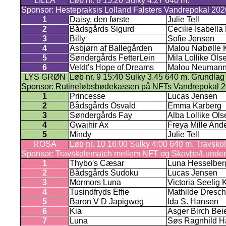
LILLA
Løb nr. 8 15:20 Sulky 4.27 640 m.
Sponsor: Hestepraksis Lolland Falsters Vandrepokal 2026.
1
Daisy, den første
Julie Tell
2
Bådsgårds Sigurd
Cecilie Isabell
3
Billy
Sofie Jensen
4
Asbjørn af Ballegården
Malou Nøbølle 
5
Søndergårds FetterLein
Mila Lollike Ols
6
Veldt's Hope of Dreams
Malou Neuman
LYS GRØN
Løb nr. 9 15:40 Sulky 3.45 640 m. Grundlag 
Sponsor: Rutineløbsbødekassen på NFTs Vandrepokal 2026
1
Princesse
Lucas Jensen
2
Bådsgårds Osvald
Emma Karberg
3
Søndergårds Fay
Alba Lollike Ols
4
Gwaihir Ax
Freya Mille And
5
Mindy
Julie Tell
ROSA
Løb nr. 10 16:00 Sulky 4:00 640 m. Travsk
Sponsor: Travskolematch mellem NFT og Skovbo/Lunden. Præ
1
Thybo's Cæsar
Luna Hesselber
2
Bådsgårds Sudoku
Lucas Jensen
3
Mormors Luna
Victoria Seelig 
4
Tusindfryds Effie
Mathilde Dresch
5
Baron V D Japigweg
Ida S. Hansen
6
Kia
Asger Birch Bei
7
Luna
Søs Ragnhild 