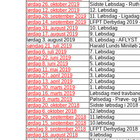
lørdag 26. oktober 2019
Sidste Løbsdag - Ruth 
lørdag 12. oktober 2019
12. Løbsdag
lørdag 28. september 2019
11. Løbsdag - Ligadag
lørdag 14. september 2019
LFPT Derbydag 2019 -
lørdag 31. august 2019
10. Løbsdag
lørdag 17. august 2019
9. Løbsdag
lørdag 3. august 2019
8. Løbsdag - AFLYST
søndag 21. juli 2019
Harald Lunds Miniløb
lørdag 6. juli 2019
7. Løbsdag
lørdag 22. juni 2019
6. Løbsdag
lørdag 8. juni 2019
5. Løbsdag
lørdag 11. maj 2019
4. Løbsdag
lørdag 27. april 2019
3. Løbsdag
lørdag 13. april 2019
2. Løbsdag
lørdag 30. marts 2019
1. Løbsdag
lørdag 16. marts 2019
Løbsdag med travban
lørdag 9. marts 2019
Pølsedag - Prøve- og 
lørdag 20. oktober 2018
Sidste løbsdag i 2018 
lørdag 6. oktober 2018
12.løbsdag
lørdag 29. september 2018
11.løbsdag
lørdag 15. september 2018
10.løbsdag
søndag 9. september 2018
LFPT Derbydag 2018
lørdag 18. august 2018
9.løbsdag