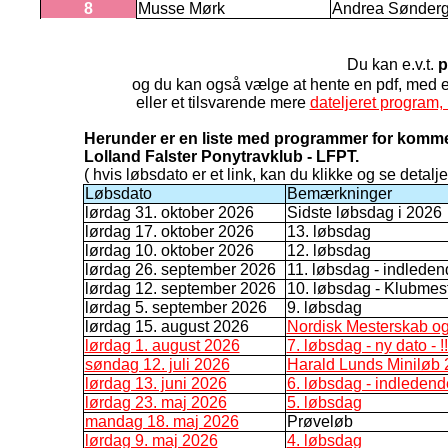
8
Musse Mørk
Andrea Sønderg
Du kan e.v.t.
p
og du kan også vælge at hente en pdf, med
eller et tilsvarende mere
dateljeret program, 
Herunder er en liste med programmer for komme
Lolland Falster Ponytravklub - LFPT.
( hvis løbsdato er et link, kan du klikke og se detalje
Løbsdato
Bemærkninger
lørdag 31. oktober 2026
Sidste løbsdag i 2026
lørdag 17. oktober 2026
13. løbsdag
lørdag 10. oktober 2026
12. løbsdag
lørdag 26. september 2026
11. løbsdag - indleden
lørdag 12. september 2026
10. løbsdag - Klubmes
lørdag 5. september 2026
9. løbsdag
lørdag 15. august 2026
Nordisk Mesterskab o
lørdag 1. august 2026
7. løbsdag - ny dato 
søndag 12. juli 2026
Harald Lunds Miniløb
lørdag 13. juni 2026
6. løbsdag - indledend
lørdag 23. maj 2026
5. løbsdag
mandag 18. maj 2026
Prøveløb
lørdag 9. maj 2026
4. løbsdag