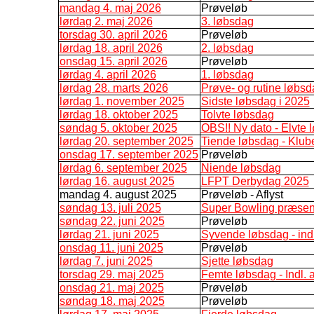
mandag 4. maj 2026
Prøveløb
lørdag 2. maj 2026
3. løbsdag
torsdag 30. april 2026
Prøveløb
lørdag 18. april 2026
2. løbsdag
onsdag 15. april 2026
Prøveløb
lørdag 4. april 2026
1. løbsdag
lørdag 28. marts 2026
Prøve- og rutine løbs
lørdag 1. november 2025
Sidste løbsdag i 2025
lørdag 18. oktober 2025
Tolvte løbsdag
søndag 5. oktober 2025
OBS!! Ny dato - Elvte 
lørdag 20. september 2025
Tiende løbsdag - Klu
onsdag 17. september 2025
Prøveløb
lørdag 6. september 2025
Niende løbsdag
lørdag 16. august 2025
LFPT Derbydag 2025
mandag 4. august 2025
Prøveløb - Aflyst
søndag 13. juli 2025
Super Bowling præsent
søndag 22. juni 2025
Prøveløb
lørdag 21. juni 2025
Syvende løbsdag - indl.
onsdag 11. juni 2025
Prøveløb
lørdag 7. juni 2025
Sjette løbsdag
torsdag 29. maj 2025
Femte løbsdag - Indl. 
onsdag 21. maj 2025
Prøveløb
søndag 18. maj 2025
Prøveløb