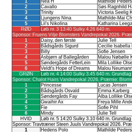
1
Nea H
Mathilde Peder
2
Cavallo
Søs Ragnhild 
3
Trinity
Victoria Seelig 
4
Ljungens Nina
Mathilde-Mai Ch
5
Lil's Nikolina
Katharina Leeg
RØD
Løb nr. 3 13:40 Sulky 4.26 640 m.
Sponsor: Fruens Vilje Blomsters Vandrepokal 2026. Præmie
1
Daisy, den første
Julie Tell
2
Bådsgårds Sigurd
Cecilie Isabell
3
Billy
Sofie Jensen
4
Asbjørn af Ballegården
Malou Nøbølle 
5
Søndergårds FetterLein
Mila Lollike Ols
6
Veldt's Hope of Dreams
Malou Neuman
GRØN
Løb nr. 4 14:00 Sulky 3.45 640 m. Grundlag 
Sponsor: Chalot Hairs Vandrepokal 2026. Præmie: Blomster
1
Princesse
Lucas Jensen
2
Bådsgårds Osvald
Emma Karberg
3
Søndergårds Fay
Alba Lollike Ols
4
Gwaihir Ax
Freya Mille And
5
Fie
Sofie Pihl
6
Mindy
Julie Tell
HVID
Løb nr. 5 14:20 Sulky 3.10 640 m. Grundlag
Sponsor: Travtræner Steen Juuls Vandrepokal 2026. Præmie: 
1
Hedens Polo
Mathilde Peder