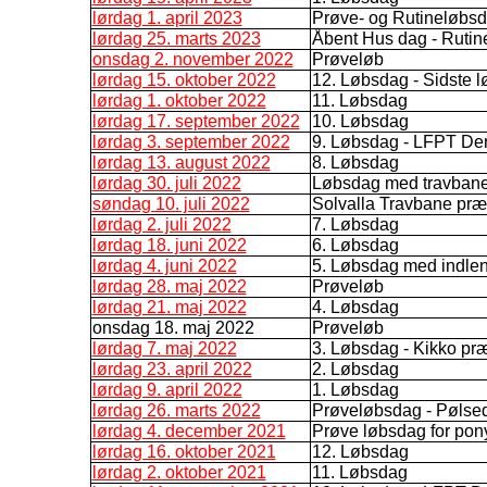
lørdag 1. april 2023
Prøve- og Rutineløbs
lørdag 25. marts 2023
Åbent Hus dag - Rutin
onsdag 2. november 2022
Prøveløb
lørdag 15. oktober 2022
12. Løbsdag - Sidste 
lørdag 1. oktober 2022
11. Løbsdag
lørdag 17. september 2022
10. Løbsdag
lørdag 3. september 2022
9. Løbsdag - LFPT De
lørdag 13. august 2022
8. Løbsdag
lørdag 30. juli 2022
Løbsdag med travban
søndag 10. juli 2022
Solvalla Travbane præ
lørdag 2. juli 2022
7. Løbsdag
lørdag 18. juni 2022
6. Løbsdag
lørdag 4. juni 2022
5. Løbsdag med indlend
lørdag 28. maj 2022
Prøveløb
lørdag 21. maj 2022
4. Løbsdag
onsdag 18. maj 2022
Prøveløb
lørdag 7. maj 2022
3. Løbsdag - Kikko præs
lørdag 23. april 2022
2. Løbsdag
lørdag 9. april 2022
1. Løbsdag
lørdag 26. marts 2022
Prøveløbsdag - Pølse
lørdag 4. december 2021
Prøve løbsdag for pony
lørdag 16. oktober 2021
12. Løbsdag
lørdag 2. oktober 2021
11. Løbsdag