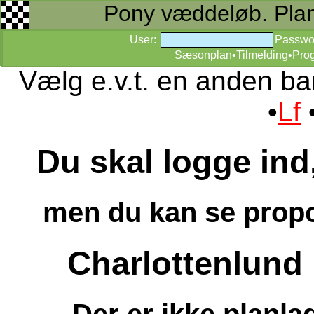
Pony væddeløb. Planer
User:
Passwo
Sæsonplan
•
Tilmelding
•
Pro
Vælg e.v.t. en anden ba
•
Lf
Du skal logge ind,
men du kan se propos
Charlottenlund
Der er ikke planla