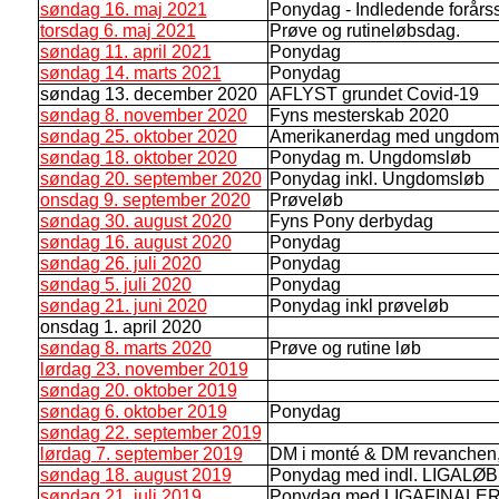
søndag 16. maj 2021
Ponydag - Indledende forårsse
torsdag 6. maj 2021
Prøve og rutineløbsdag.
søndag 11. april 2021
Ponydag
søndag 14. marts 2021
Ponydag
søndag 13. december 2020
AFLYST grundet Covid-19
søndag 8. november 2020
Fyns mesterskab 2020
søndag 25. oktober 2020
Amerikanerdag med ungdom
søndag 18. oktober 2020
Ponydag m. Ungdomsløb
søndag 20. september 2020
Ponydag inkl. Ungdomsløb
onsdag 9. september 2020
Prøveløb
søndag 30. august 2020
Fyns Pony derbydag
søndag 16. august 2020
Ponydag
søndag 26. juli 2020
Ponydag
søndag 5. juli 2020
Ponydag
søndag 21. juni 2020
Ponydag inkl prøveløb
onsdag 1. april 2020
søndag 8. marts 2020
Prøve og rutine løb
lørdag 23. november 2019
søndag 20. oktober 2019
søndag 6. oktober 2019
Ponydag
søndag 22. september 2019
lørdag 7. september 2019
DM i monté & DM revanchen
søndag 18. august 2019
Ponydag med indl. LIGALØB
søndag 21. juli 2019
Ponydag med LIGAFINALE