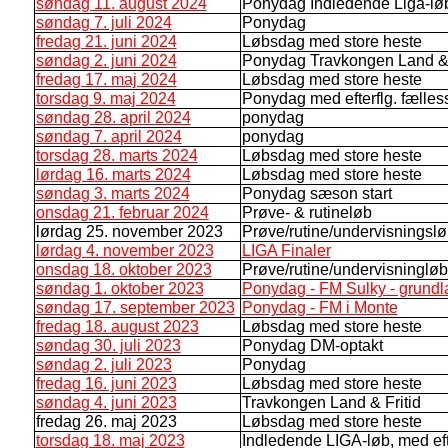
søndag 11. august 2024
Ponydag Indledende Liga-lø
søndag 7. juli 2024
Ponydag
fredag 21. juni 2024
Løbsdag med store heste
søndag 2. juni 2024
Ponydag Travkongen Land & 
fredag 17. maj 2024
Løbsdag med store heste
torsdag 9. maj 2024
Ponydag med efterflg. fælles
søndag 28. april 2024
ponydag
søndag 7. april 2024
ponydag
torsdag 28. marts 2024
Løbsdag med store heste
lørdag 16. marts 2024
Løbsdag med store heste
søndag 3. marts 2024
Ponydag sæson start
onsdag 21. februar 2024
Prøve- & rutineløb
lørdag 25. november 2023
Prøve/rutine/undervisningsl
lørdag 4. november 2023
LIGA Finaler
onsdag 18. oktober 2023
Prøve/rutine/undervisningløb
søndag 1. oktober 2023
Ponydag - FM Sulky - grundl
søndag 17. september 2023
Ponydag - FM i Monte
fredag 18. august 2023
Løbsdag med store heste
søndag 30. juli 2023
Ponydag DM-optakt
søndag 2. juli 2023
Ponydag
fredag 16. juni 2023
Løbsdag med store heste
søndag 4. juni 2023
Travkongen Land & Fritid
fredag 26. maj 2023
Løbsdag med store heste
torsdag 18. maj 2023
Indledende LIGA-løb, med eft