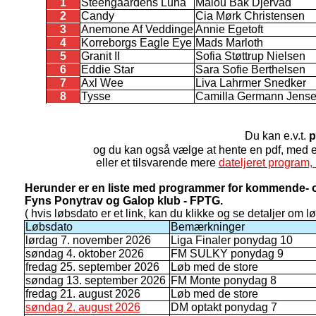
1
Steengaardens Luna
Malou Bak Djervad
2
Candy
Cia Mørk Christensen
3
Anemone Af Veddinge
Annie Egetoft
4
Korreborgs Eagle Eye
Mads Marloth
5
Granit II
Sofia Støttrup Nielsen
6
Eddie Star
Sara Sofie Berthelsen
7
Axl Wee
Liva Lahrmer Snedker
8
Tysse
Camilla Germann Jens
Du kan e.v.t.
p
og du kan også vælge at hente en pdf, med
eller et tilsvarende mere
dateljeret program, 
Herunder er en liste med programmer for kommende- o
Fyns Ponytrav og Galop klub - FPTG.
( hvis løbsdato er et link, kan du klikke og se detaljer om lø
Løbsdato
Bemærkninger
lørdag 7. november 2026
Liga Finaler ponydag 10
søndag 4. oktober 2026
FM SULKY ponydag 9
fredag 25. september 2026
Løb med de store
søndag 13. september 2026
FM Monte ponydag 8
fredag 21. august 2026
Løb med de store
søndag 2. august 2026
DM optakt ponydag 7