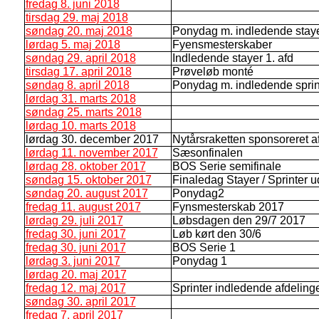
fredag 8. juni 2018
tirsdag 29. maj 2018
søndag 20. maj 2018
Ponydag m. indledende staye
lørdag 5. maj 2018
Fyensmesterskaber
søndag 29. april 2018
Indledende stayer 1. afd
tirsdag 17. april 2018
Prøveløb monté
søndag 8. april 2018
Ponydag m. indledende sprint
lørdag 31. marts 2018
søndag 25. marts 2018
lørdag 10. marts 2018
lørdag 30. december 2017
Nytårsraketten sponsoreret a
lørdag 11. november 2017
Sæsonfinalen
lørdag 28. oktober 2017
BOS Serie semifinale
søndag 15. oktober 2017
Finaledag Stayer / Sprinter 
søndag 20. august 2017
Ponydag2
fredag 11. august 2017
Fynsmesterskab 2017
lørdag 29. juli 2017
Løbsdagen den 29/7 2017
fredag 30. juni 2017
Løb kørt den 30/6
fredag 30. juni 2017
BOS Serie 1
lørdag 3. juni 2017
Ponydag 1
lørdag 20. maj 2017
fredag 12. maj 2017
Sprinter indledende afdeling
søndag 30. april 2017
fredag 7. april 2017