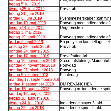
fredag 5. juli 2019
tirsdag 25. juni 2019
Prøveløb
fredag 21. juni 2019
lørdag 8. juni 2019
Fyensmesterskaber (kun fyn
søndag 19. maj 2019
Ponydag med indledende a
tirsdag 14. maj 2019
Ungdomsløb
fredag 3. maj 2019
fredag 19. april 2019
Ponydag med indledende a
lørdag 6. april 2019
En pony kan kun deltage i et 
onsdag 27. marts 2019
Prøveløb
søndag 24. marts 2019
søndag 17. marts 2019
Prøve/rutine-løb
fredag 16. november 2018
Sæsonafslutning, Maidenløb
søndag 4. november 2018
Ponydag
søndag 21. oktober 2018
Ponydag
fredag 5. oktober 2018
Finaledag
mandag 17. september 2018
lørdag 1. september 2018
DM REVANCHEN
lørdag 18. august 2018
Ponydag m. indledende sprint
søndag 12. august 2018
fredag 10. august 2018
tirsdag 24. juli 2018
Indledende stayer 3. afd.
fredag 22. juni 2018
indledende sprint 2. afd.