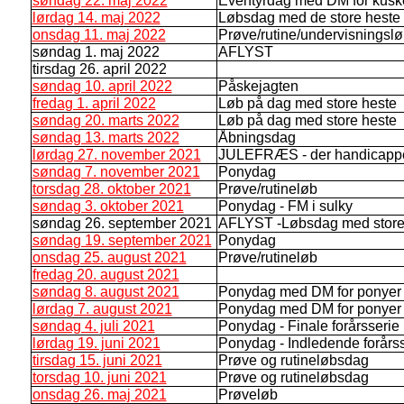
søndag 22. maj 2022
Eventyrdag med DM for kuske
lørdag 14. maj 2022
Løbsdag med de store heste
onsdag 11. maj 2022
Prøve/rutine/undervisningsl
søndag 1. maj 2022
AFLYST
tirsdag 26. april 2022
søndag 10. april 2022
Påskejagten
fredag 1. april 2022
Løb på dag med store heste
søndag 20. marts 2022
Løb på dag med store heste
søndag 13. marts 2022
Åbningsdag
lørdag 27. november 2021
JULEFRÆS - der handicappes
søndag 7. november 2021
Ponydag
torsdag 28. oktober 2021
Prøve/rutineløb
søndag 3. oktober 2021
Ponydag - FM i sulky
søndag 26. september 2021
AFLYST -Løbsdag med store 
søndag 19. september 2021
Ponydag
onsdag 25. august 2021
Prøve/rutineløb
fredag 20. august 2021
søndag 8. august 2021
Ponydag med DM for ponyer
lørdag 7. august 2021
Ponydag med DM for ponyer
søndag 4. juli 2021
Ponydag - Finale forårsserie
lørdag 19. juni 2021
Ponydag - Indledende forårss
tirsdag 15. juni 2021
Prøve og rutineløbsdag
torsdag 10. juni 2021
Prøve og rutineløbsdag
onsdag 26. maj 2021
Prøveløb