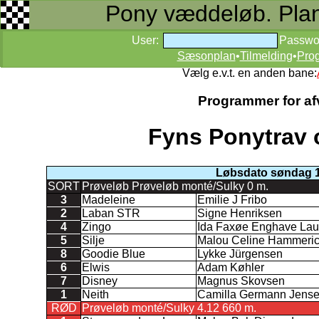
Pony væddeløb. Planer
User:
Passwo
Sæsonplan
•
Tilmelding
•
Pro
Vælg e.v.t. en anden bane:
Programmer for afv
Fyns Ponytrav 
Løbsdato søndag 17
SORT
Prøveløb Prøveløb monté/Sulky 0 m.
3
Madeleine
Emilie J Fribo
2
Laban STR
Signe Henriksen
4
Zingo
Ida Faxøe Enghave Lau
5
Silje
Malou Celine Hammeric
8
Goodie Blue
Lykke Jürgensen
6
Elwis
Adam Køhler
7
Disney
Magnus Skovsen
1
Neith
Camilla Germann Jens
RØD
Prøveløb monté/Sulky 4.12 660 m.