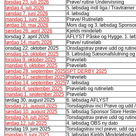
torsdag 23. juli 2026
Prøve/ rutine Undervisning
lørdag 4. juli 2026
5. løbsdag indl liga / Travtræner
søndag 7. juni 2026
4. løbsdag
mandag 1. juni 2026
Prøve/ Rutineløb
lørdag 16. maj 2026
Mors dag og 3. løbsdag Spons
søndag 26. april 2026
Kjelds mindeløb
torsdag 2. april 2026
AFLYST Påske og Hygge. 1. lø
lørdag 14. marts 2026
Prøve/ rutineløb
onsdag 22. oktober 2025
Onsdagstrav prøve udd og rutin
onsdag 15. oktober 2025
8. Løbsdag Sæsonafslutning og
torsdag 9. oktober 2025
Prøveløb
mandag 6. oktober 2025
Prøveløb
søndag 28. september 2025
SPT DERBY 2025
onsdag 17. september 2025
Prøveløb
søndag 14. september 2025
7. løbsdag
torsdag 4. september 2025
Prøveløb og rutineløb
mandag 1. september 2025
Prøveløb
lørdag 30. august 2025
6. løbsdag AFLYST
torsdag 21. august 2025
Torsdagstrav incl Prøve og udd /r
søndag 10. august 2025
5. løbsdag Sponsor Store Hest
torsdag 24. juli 2025
Torsdagstrav prøve udd og rutin
lørdag 12. juli 2025
4. løbsdag OBS ny dato
torsdag 19. juni 2025
Torsdagstrav incl prøve, udd og
mandag 9. juni 2025
3. løbsdag Kjelds Mindeløbsda