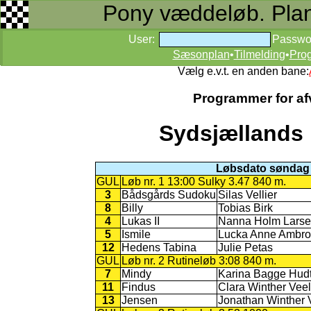
Pony væddeløb. Planer
User:
Passwo
Sæsonplan
•
Tilmelding
•
Pro
Vælg e.v.t. en anden bane:
Programmer for afv
Sydsjællands 
Løbsdato søndag 
GUL
Løb nr. 1 13:00 Sulky 3.47 840 m.
3
Bådsgårds Sudoku
Silas Vellier
8
Billy
Tobias Birk
4
Lukas II
Nanna Holm Lars
5
Ismile
Lucka Anne Ambro
12
Hedens Tabina
Julie Petas
GUL
Løb nr. 2 Rutineløb 3:08 840 m.
7
Mindy
Karina Bagge Hudt
11
Findus
Clara Winther Veel
13
Jensen
Jonathan Winther 