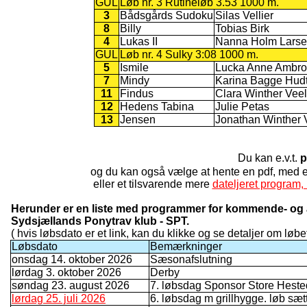
GUL
Løb nr. 3 Rutineløb 3.53 1000 m.
3
Bådsgårds Sudoku
Silas Vellier
8
Billy
Tobias Birk
4
Lukas II
Nanna Holm Lars
GUL
Løb nr. 4 Sulky 3:08 1000 m.
5
Ismile
Lucka Anne Ambro
7
Mindy
Karina Bagge Hudt
11
Findus
Clara Winther Veel
12
Hedens Tabina
Julie Petas
13
Jensen
Jonathan Winther 
Du kan e.v.t.
p
og du kan også vælge at hente en pdf, med
eller et tilsvarende mere
dateljeret program, 
Herunder er en liste med programmer for kommende- og a
Sydsjællands Ponytrav klub - SPT.
( hvis løbsdato er et link, kan du klikke og se detaljer om løbet
Løbsdato
Bemærkninger
onsdag 14. oktober 2026
Sæsonafslutning
lørdag 3. oktober 2026
Derby
søndag 23. august 2026
7. løbsdag Sponsor Store Hest
lørdag 25. juli 2026
6. løbsdag m grillhygge. løb sæt