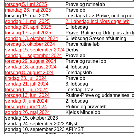
torsdag 5. juni 2025
Prøve og rutineløb
mandag 26. maj 2025
Prøveløb
torsdag 15. maj 2025
Torsdags trav. Prøve, udd og rut
søndag 11. maj 2025
2. Løbsdag Incl Mors dags løb
søndag 27. april 2025
1. løbsdag
torsdag 17. april 2025
Prøve, Rutine og Udd plus alm 
søndag 13. oktober 2024
6. løbsdag Sæson afslutning
torsdag 3. oktober 2024
Prøve rutine løb
søndag 15. september 2024
Derby
søndag 1. september 2024
Prøveløb
torsdag 29. august 2024
Prøve og rutine løb
søndag 18. august 2024
4. løbsdag
torsdag 8. august 2024
Torsdagsløb
tirsdag 23. juli 2024
Prøveløb
søndag 21. juli 2024
3. løbsdag
torsdag 11. juli 2024
Torsdag Trav
torsdag 13. juni 2024
Rutine-Prøve og uddannelses l
søndag 9. juni 2024
2. løbsdag
torsdag 6. juni 2024
Rutine og prøveløb
søndag 26. maj 2024
Kjelds Mindeløb
søndag 15. oktober 2023
søndag 24. september 2023
Aflyst
søndag 10. september 2023
AFLYST