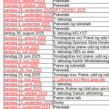
torsdag 9. oktober 2025
Prøveløb
mandag 6. oktober 2025
Prøveløb
søndag 28. september 2025
SPT DERBY 2025
onsdag 17. september 2025
Prøveløb
søndag 14. september 2025
7. løbsdag
torsdag 4. september 2025
Prøveløb og rutineløb
mandag 1. september 2025
Prøveløb
lørdag 30. august 2025
6. løbsdag AFLYST
torsdag 21. august 2025
Torsdagstrav incl Prøve og udd /r
søndag 10. august 2025
5. løbsdag Sponsor Store Hest
torsdag 24. juli 2025
Torsdagstrav prøve udd og rutin
lørdag 12. juli 2025
4. løbsdag OBS ny dato
torsdag 19. juni 2025
Torsdagstrav incl prøve, udd og
mandag 9. juni 2025
3. løbsdag Kjelds Mindeløbsda
torsdag 5. juni 2025
Prøve og rutineløb
mandag 26. maj 2025
Prøveløb
torsdag 15. maj 2025
Torsdags trav. Prøve, udd og rut
søndag 11. maj 2025
2. Løbsdag Incl Mors dags løb
søndag 27. april 2025
1. løbsdag
torsdag 17. april 2025
Prøve, Rutine og Udd plus alm 
søndag 13. oktober 2024
6. løbsdag Sæson afslutning
torsdag 3. oktober 2024
Prøve rutine løb
søndag 15. september 2024
Derby
søndag 1. september 2024
Prøveløb