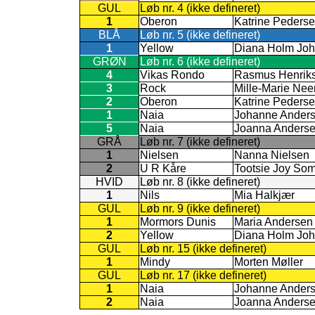
GUL
Løb nr. 4 (ikke defineret)
1
Oberon
Katrine Peders
BLÅ
Løb nr. 5 (ikke defineret)
1
Yellow
Diana Holm Jo
GRØN
Løb nr. 6 (ikke defineret)
4
Vikas Rondo
Rasmus Henrik
3
Rock
Mille-Marie Ne
2
Oberon
Katrine Peders
1
Naia
Johanne Ander
5
Naia
Joanna Anders
GRÅ
Løb nr. 7 (ikke defineret)
1
Nielsen
Nanna Nielsen
2
U R Kåre
Tootsie Joy So
HVID
Løb nr. 8 (ikke defineret)
1
Nils
Mia Halkjær
GUL
Løb nr. 9 (ikke defineret)
1
Mormors Dunis
Maria Andersen
2
Yellow
Diana Holm Jo
GUL
Løb nr. 15 (ikke defineret)
1
Mindy
Morten Møller
GUL
Løb nr. 17 (ikke defineret)
1
Naia
Johanne Ander
2
Naia
Joanna Anders