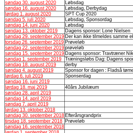
søndag 30. august 2020
Løbsdag
søndag 16. august 2020
Løbsdag, Derbydag
lørdag 1. august 2020
SPT Cup 2020
søndag 5. juli 2020
Løbsdag, Sponsordag
søndag 14. juni 2020
Løbsdag
søndag 13. oktober 2019
Dagens sponsor: Lone Nielsen
søndag 29. september 2019
Der kan ikke tilmeldes samme e
torsdag 26. september 2019
Prøveløb
søndag 22. september 2019
prøveløb
søndag 15. september 2019
Dagens sponsor: Travtræner Nik
søndag 1. september 2019
Træningsløbs Dag: Dagens spo
søndag 18. august 2019
derby
søndag 4. august 2019
Sponsor for dagen : Fladså tømer 
lørdag 6. juli 2019
Sponserdag
søndag 16. juni 2019
lørdag 18. maj 2019
40års Jubilæum
søndag 28. april 2019
søndag 14. april 2019
søndag 7. april 2019
lørdag 13. oktober 2018
søndag 30. september 2018
Efterårsgrandprix
tirsdag 18. september 2018
Prøveløb
søndag 16. september 2018
lørdag 1. september 2018