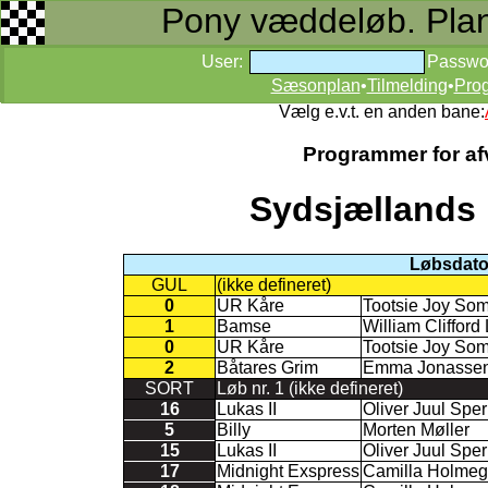
Pony væddeløb. Planer
User:
Passwo
Sæsonplan
•
Tilmelding
•
Pro
Vælg e.v.t. en anden bane:
Programmer for afv
Sydsjællands 
Løbsdato
GUL
(ikke defineret)
0
UR Kåre
Tootsie Joy So
1
Bamse
William Cliffor
0
UR Kåre
Tootsie Joy So
2
Båtares Grim
Emma Jonasse
SORT
Løb nr. 1 (ikke defineret)
16
Lukas II
Oliver Juul Sper
5
Billy
Morten Møller
15
Lukas II
Oliver Juul Sper
17
Midnight Exspress
Camilla Holmeg