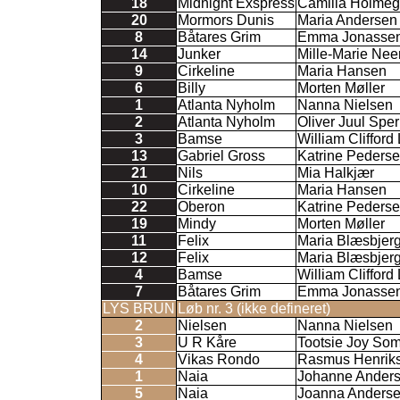
18
Midnight Exspress
Camilla Holmeg
20
Mormors Dunis
Maria Andersen
8
Båtares Grim
Emma Jonasse
14
Junker
Mille-Marie Ne
9
Cirkeline
Maria Hansen
6
Billy
Morten Møller
1
Atlanta Nyholm
Nanna Nielsen
2
Atlanta Nyholm
Oliver Juul Sper
3
Bamse
William Cliffor
13
Gabriel Gross
Katrine Peders
21
Nils
Mia Halkjær
10
Cirkeline
Maria Hansen
22
Oberon
Katrine Peders
19
Mindy
Morten Møller
11
Felix
Maria Blæsbjer
12
Felix
Maria Blæsbjer
4
Bamse
William Cliffor
7
Båtares Grim
Emma Jonasse
LYS BRUN
Løb nr. 3 (ikke defineret)
2
Nielsen
Nanna Nielsen
3
U R Kåre
Tootsie Joy So
4
Vikas Rondo
Rasmus Henrik
1
Naia
Johanne Ander
5
Naia
Joanna Anders