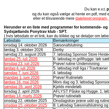
Du kan e.v.t.
p
og du kan også vælge at hente en pdf, med
eller et tilsvarende mere
dateljeret program, 
Herunder er en liste med programmer for kommende- og a
Sydsjællands Ponytrav klub - SPT.
( hvis løbsdato er et link, kan du klikke og se detaljer om løbet
Løbsdato
Bemærkninger
onsdag 14. oktober 2026
Sæsonafslutning
lørdag 3. oktober 2026
Derby
søndag 23. august 2026
7. løbsdag Sponsor Store Hest
lørdag 25. juli 2026
6. løbsdag m grillhygge. løb sæt
torsdag 23. juli 2026
Prøve/ rutine Undervisning
lørdag 4. juli 2026
5. løbsdag indl liga / Travtræner
søndag 7. juni 2026
4. løbsdag
mandag 1. juni 2026
Prøve/ Rutineløb
lørdag 16. maj 2026
Mors dag og 3. løbsdag Spons
søndag 26. april 2026
Kjelds mindeløb
torsdag 2. april 2026
AFLYST Påske og Hygge. 1. lø
lørdag 14. marts 2026
Prøve/ rutineløb
onsdag 22. oktober 2025
Onsdagstrav prøve udd og rutin
onsdag 15. oktober 2025
8. Løbsdag Sæsonafslutning og