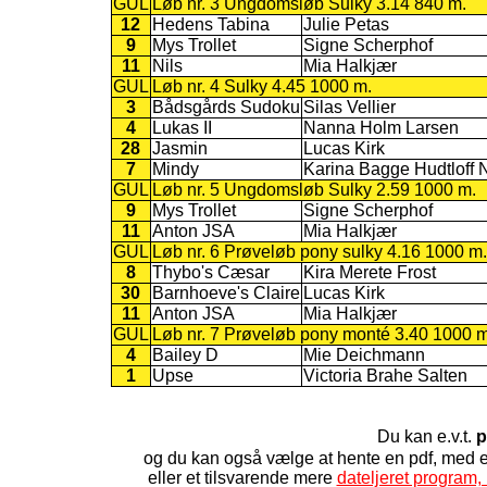
GUL
Løb nr. 3 Ungdomsløb Sulky 3.14 840 m.
12
Hedens Tabina
Julie Petas
9
Mys Trollet
Signe Scherphof
11
Nils
Mia Halkjær
GUL
Løb nr. 4 Sulky 4.45 1000 m.
3
Bådsgårds Sudoku
Silas Vellier
4
Lukas II
Nanna Holm Larsen
28
Jasmin
Lucas Kirk
7
Mindy
Karina Bagge Hudtloff 
GUL
Løb nr. 5 Ungdomsløb Sulky 2.59 1000 m.
9
Mys Trollet
Signe Scherphof
11
Anton JSA
Mia Halkjær
GUL
Løb nr. 6 Prøveløb pony sulky 4.16 1000 m.
8
Thybo's Cæsar
Kira Merete Frost
30
Barnhoeve's Claire
Lucas Kirk
11
Anton JSA
Mia Halkjær
GUL
Løb nr. 7 Prøveløb pony monté 3.40 1000 m
4
Bailey D
Mie Deichmann
1
Upse
Victoria Brahe Salten
Du kan e.v.t.
p
og du kan også vælge at hente en pdf, med
eller et tilsvarende mere
dateljeret program, 