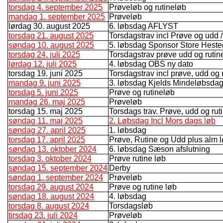
torsdag 4. september 2025
Prøveløb og rutineløb
mandag 1. september 2025
Prøveløb
lørdag 30. august 2025
6. løbsdag AFLYST
torsdag 21. august 2025
Torsdagstrav incl Prøve og udd /r
søndag 10. august 2025
5. løbsdag Sponsor Store Hest
torsdag 24. juli 2025
Torsdagstrav prøve udd og rutin
lørdag 12. juli 2025
4. løbsdag OBS ny dato
torsdag 19. juni 2025
Torsdagstrav incl prøve, udd og
mandag 9. juni 2025
3. løbsdag Kjelds Mindeløbsda
torsdag 5. juni 2025
Prøve og rutineløb
mandag 26. maj 2025
Prøveløb
torsdag 15. maj 2025
Torsdags trav. Prøve, udd og rut
søndag 11. maj 2025
2. Løbsdag Incl Mors dags løb
søndag 27. april 2025
1. løbsdag
torsdag 17. april 2025
Prøve, Rutine og Udd plus alm 
søndag 13. oktober 2024
6. løbsdag Sæson afslutning
torsdag 3. oktober 2024
Prøve rutine løb
søndag 15. september 2024
Derby
søndag 1. september 2024
Prøveløb
torsdag 29. august 2024
Prøve og rutine løb
søndag 18. august 2024
4. løbsdag
torsdag 8. august 2024
Torsdagsløb
tirsdag 23. juli 2024
Prøveløb