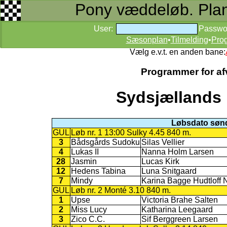
Pony væddeløb. Planer
User:
Passwo
Sæsonplan
•
Tilmelding
•
Pro
Vælg e.v.t. en anden bane:
Programmer for afv
Sydsjællands 
Løbsdato sønd
GUL
Løb nr. 1 13:00 Sulky 4.45 840 m.
3
Bådsgårds Sudoku
Silas Vellier
4
Lukas II
Nanna Holm Larsen
28
Jasmin
Lucas Kirk
12
Hedens Tabina
Luna Snitgaard
7
Mindy
Karina Bagge Hudtloff 
GUL
Løb nr. 2 Monté 3.10 840 m.
1
Upse
Victoria Brahe Salten
2
Miss Lucy
Katharina Leegaard
3
Zico C.C.
Sif Berggreen Larsen