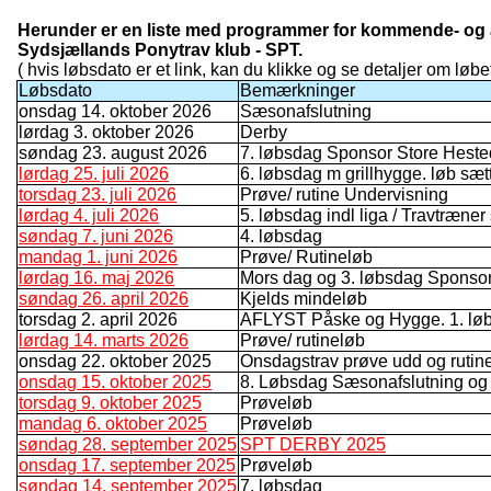
Herunder er en liste med programmer for kommende- og a
Sydsjællands Ponytrav klub - SPT.
( hvis løbsdato er et link, kan du klikke og se detaljer om løbet
Løbsdato
Bemærkninger
onsdag 14. oktober 2026
Sæsonafslutning
lørdag 3. oktober 2026
Derby
søndag 23. august 2026
7. løbsdag Sponsor Store Hest
lørdag 25. juli 2026
6. løbsdag m grillhygge. løb sæt
torsdag 23. juli 2026
Prøve/ rutine Undervisning
lørdag 4. juli 2026
5. løbsdag indl liga / Travtræner
søndag 7. juni 2026
4. løbsdag
mandag 1. juni 2026
Prøve/ Rutineløb
lørdag 16. maj 2026
Mors dag og 3. løbsdag Spons
søndag 26. april 2026
Kjelds mindeløb
torsdag 2. april 2026
AFLYST Påske og Hygge. 1. lø
lørdag 14. marts 2026
Prøve/ rutineløb
onsdag 22. oktober 2025
Onsdagstrav prøve udd og rutin
onsdag 15. oktober 2025
8. Løbsdag Sæsonafslutning og
torsdag 9. oktober 2025
Prøveløb
mandag 6. oktober 2025
Prøveløb
søndag 28. september 2025
SPT DERBY 2025
onsdag 17. september 2025
Prøveløb
søndag 14. september 2025
7. løbsdag