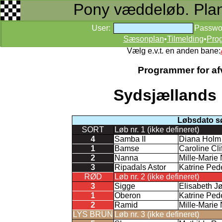
Pony væddeløb. Planer
User:
Passwo
Sæsonplan
•
Tilmelding
•
Pro
Vælg e.v.t. en anden bane:
Programmer for afv
Sydsjællands 
Løbsdato s
SORT
Løb nr. 1 (ikke defineret)
4
Samba II
Diana Holm
1
Bamse
Caroline Cli
2
Nanna
Mille-Marie
3
Ripadals Astor
Katrine Ped
RØD
Løb nr. 2 (ikke defineret)
3
Sigge
Elisabeth J
1
Oberon
Katrine Ped
2
Ramid
Mille-Marie
LYS BRUN
Løb nr. 3 (ikke defineret)