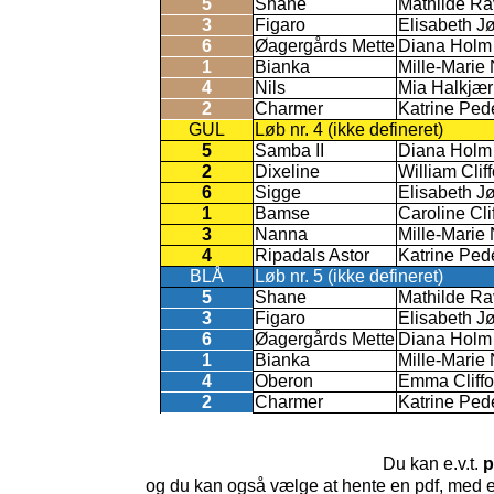
5
Shane
Mathilde Ra
3
Figaro
Elisabeth J
6
Øagergårds Mette
Diana Holm
1
Bianka
Mille-Marie
4
Nils
Mia Halkjær
2
Charmer
Katrine Ped
GUL
Løb nr. 4 (ikke defineret)
5
Samba II
Diana Holm
2
Dixeline
William Clif
6
Sigge
Elisabeth J
1
Bamse
Caroline Cli
3
Nanna
Mille-Marie
4
Ripadals Astor
Katrine Ped
BLÅ
Løb nr. 5 (ikke defineret)
5
Shane
Mathilde Ra
3
Figaro
Elisabeth J
6
Øagergårds Mette
Diana Holm
1
Bianka
Mille-Marie
4
Oberon
Emma Cliff
2
Charmer
Katrine Ped
Du kan e.v.t.
p
og du kan også vælge at hente en pdf, med