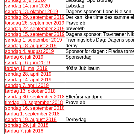
søndag 5. juli 2020
Løbsdag, Sponsordag
søndag 14. juni 2020
Løbsdag
søndag 13. oktober 2019
Dagens sponsor: Lone Nielsen
søndag 29. september 2019
Der kan ikke tilmeldes samme e
torsdag 26. september 2019
Prøveløb
søndag 22. september 2019
prøveløb
søndag 15. september 2019
Dagens sponsor: Travtræner Nik
søndag 1. september 2019
Træningsløbs Dag: Dagens spo
søndag 18. august 2019
derby
søndag 4. august 2019
Sponsor for dagen : Fladså tømer 
lørdag 6. juli 2019
Sponserdag
søndag 16. juni 2019
lørdag 18. maj 2019
40års Jubilæum
søndag 28. april 2019
søndag 14. april 2019
søndag 7. april 2019
lørdag 13. oktober 2018
søndag 30. september 2018
Efterårsgrandprix
tirsdag 18. september 2018
Prøveløb
søndag 16. september 2018
lørdag 1. september 2018
søndag 19. august 2018
Derbydag
søndag 29. juli 2018
lørdag 7. juli 2018