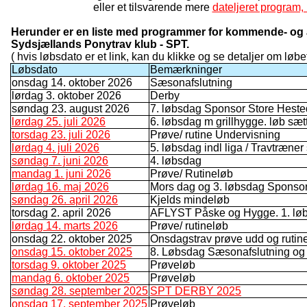
eller et tilsvarende mere
dateljeret program, 
Herunder er en liste med programmer for kommende- og a
Sydsjællands Ponytrav klub - SPT.
( hvis løbsdato er et link, kan du klikke og se detaljer om løbet
Løbsdato
Bemærkninger
onsdag 14. oktober 2026
Sæsonafslutning
lørdag 3. oktober 2026
Derby
søndag 23. august 2026
7. løbsdag Sponsor Store Hest
lørdag 25. juli 2026
6. løbsdag m grillhygge. løb sæt
torsdag 23. juli 2026
Prøve/ rutine Undervisning
lørdag 4. juli 2026
5. løbsdag indl liga / Travtræner
søndag 7. juni 2026
4. løbsdag
mandag 1. juni 2026
Prøve/ Rutineløb
lørdag 16. maj 2026
Mors dag og 3. løbsdag Spons
søndag 26. april 2026
Kjelds mindeløb
torsdag 2. april 2026
AFLYST Påske og Hygge. 1. lø
lørdag 14. marts 2026
Prøve/ rutineløb
onsdag 22. oktober 2025
Onsdagstrav prøve udd og rutin
onsdag 15. oktober 2025
8. Løbsdag Sæsonafslutning og
torsdag 9. oktober 2025
Prøveløb
mandag 6. oktober 2025
Prøveløb
søndag 28. september 2025
SPT DERBY 2025
onsdag 17. september 2025
Prøveløb