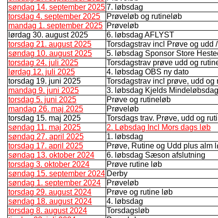
søndag 14. september 2025
7. løbsdag
torsdag 4. september 2025
Prøveløb og rutineløb
mandag 1. september 2025
Prøveløb
lørdag 30. august 2025
6. løbsdag AFLYST
torsdag 21. august 2025
Torsdagstrav incl Prøve og udd /r
søndag 10. august 2025
5. løbsdag Sponsor Store Hest
torsdag 24. juli 2025
Torsdagstrav prøve udd og rutin
lørdag 12. juli 2025
4. løbsdag OBS ny dato
torsdag 19. juni 2025
Torsdagstrav incl prøve, udd og
mandag 9. juni 2025
3. løbsdag Kjelds Mindeløbsda
torsdag 5. juni 2025
Prøve og rutineløb
mandag 26. maj 2025
Prøveløb
torsdag 15. maj 2025
Torsdags trav. Prøve, udd og rut
søndag 11. maj 2025
2. Løbsdag Incl Mors dags løb
søndag 27. april 2025
1. løbsdag
torsdag 17. april 2025
Prøve, Rutine og Udd plus alm 
søndag 13. oktober 2024
6. løbsdag Sæson afslutning
torsdag 3. oktober 2024
Prøve rutine løb
søndag 15. september 2024
Derby
søndag 1. september 2024
Prøveløb
torsdag 29. august 2024
Prøve og rutine løb
søndag 18. august 2024
4. løbsdag
torsdag 8. august 2024
Torsdagsløb