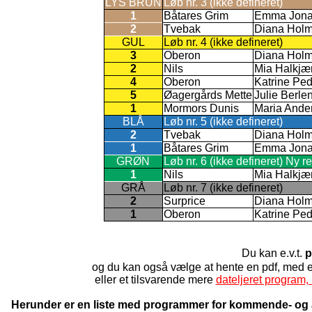
LYS BRUN
Løb nr. 3 (ikke defineret)
1
Båtares Grim
Emma Jona
2
Tvebak
Diana Hol
GUL
Løb nr. 4 (ikke defineret)
3
Oberon
Diana Hol
2
Nils
Mia Halkjæ
4
Oberon
Katrine Pe
5
Øagergårds Mette
Julie Berle
1
Mormors Dunis
Maria Ande
BLÅ
Løb nr. 5 (ikke defineret)
2
Tvebak
Diana Hol
1
Båtares Grim
Emma Jona
GRØN
Løb nr. 6 (ikke defineret) Ny r
1
Nils
Mia Halkjæ
GRÅ
Løb nr. 7 (ikke defineret)
2
Surprice
Diana Hol
1
Oberon
Katrine Pe
Du kan e.v.t.
p
og du kan også vælge at hente en pdf, med
eller et tilsvarende mere
dateljeret program, 
Herunder er en liste med programmer for kommende- og a