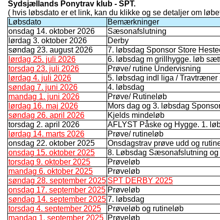
Sydsjællands Ponytrav klub - SPT.
( hvis løbsdato er et link, kan du klikke og se detaljer om løbet
Løbsdato
Bemærkninger
onsdag 14. oktober 2026
Sæsonafslutning
lørdag 3. oktober 2026
Derby
søndag 23. august 2026
7. løbsdag Sponsor Store Hest
lørdag 25. juli 2026
6. løbsdag m grillhygge. løb sæt
torsdag 23. juli 2026
Prøve/ rutine Undervisning
lørdag 4. juli 2026
5. løbsdag indl liga / Travtræner
søndag 7. juni 2026
4. løbsdag
mandag 1. juni 2026
Prøve/ Rutineløb
lørdag 16. maj 2026
Mors dag og 3. løbsdag Spons
søndag 26. april 2026
Kjelds mindeløb
torsdag 2. april 2026
AFLYST Påske og Hygge. 1. lø
lørdag 14. marts 2026
Prøve/ rutineløb
onsdag 22. oktober 2025
Onsdagstrav prøve udd og rutin
onsdag 15. oktober 2025
8. Løbsdag Sæsonafslutning og
torsdag 9. oktober 2025
Prøveløb
mandag 6. oktober 2025
Prøveløb
søndag 28. september 2025
SPT DERBY 2025
onsdag 17. september 2025
Prøveløb
søndag 14. september 2025
7. løbsdag
torsdag 4. september 2025
Prøveløb og rutineløb
mandag 1. september 2025
Prøveløb