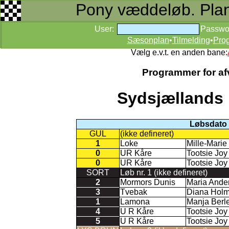
Pony væddeløb. Planer
User:
Passwo
Sæsonplan
•
Tilmelding
•
Pro
Vælg e.v.t. en anden bane:
Programmer for afv
Sydsjællands 
Løbsdato 
GUL
(ikke defineret)
1
Loke
Mille-Mari
0
UR Kåre
Tootsie Jo
0
UR Kåre
Tootsie Jo
SORT
Løb nr. 1 (ikke defineret)
2
Mormors Dunis
Maria Ande
3
Tvebak
Diana Hol
1
Lamona
Manja Berl
4
U R Kåre
Tootsie Jo
5
U R Kåre
Tootsie Jo