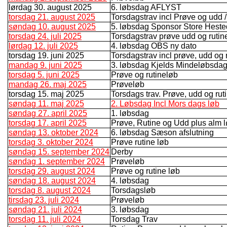
lørdag 30. august 2025
6. løbsdag AFLYST
torsdag 21. august 2025
Torsdagstrav incl Prøve og udd /r
søndag 10. august 2025
5. løbsdag Sponsor Store Hest
torsdag 24. juli 2025
Torsdagstrav prøve udd og rutin
lørdag 12. juli 2025
4. løbsdag OBS ny dato
torsdag 19. juni 2025
Torsdagstrav incl prøve, udd og
mandag 9. juni 2025
3. løbsdag Kjelds Mindeløbsda
torsdag 5. juni 2025
Prøve og rutineløb
mandag 26. maj 2025
Prøveløb
torsdag 15. maj 2025
Torsdags trav. Prøve, udd og rut
søndag 11. maj 2025
2. Løbsdag Incl Mors dags løb
søndag 27. april 2025
1. løbsdag
torsdag 17. april 2025
Prøve, Rutine og Udd plus alm 
søndag 13. oktober 2024
6. løbsdag Sæson afslutning
torsdag 3. oktober 2024
Prøve rutine løb
søndag 15. september 2024
Derby
søndag 1. september 2024
Prøveløb
torsdag 29. august 2024
Prøve og rutine løb
søndag 18. august 2024
4. løbsdag
torsdag 8. august 2024
Torsdagsløb
tirsdag 23. juli 2024
Prøveløb
søndag 21. juli 2024
3. løbsdag
torsdag 11. juli 2024
Torsdag Trav