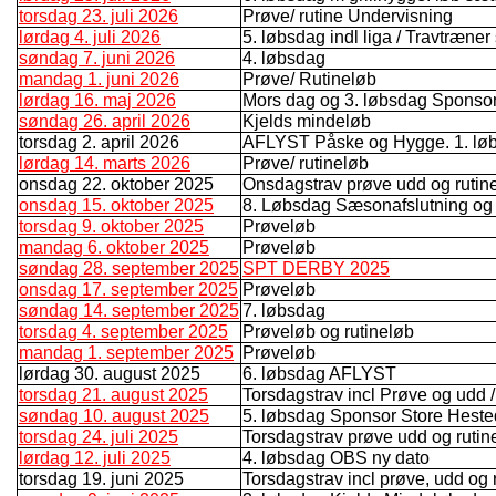
torsdag 23. juli 2026
Prøve/ rutine Undervisning
lørdag 4. juli 2026
5. løbsdag indl liga / Travtræner
søndag 7. juni 2026
4. løbsdag
mandag 1. juni 2026
Prøve/ Rutineløb
lørdag 16. maj 2026
Mors dag og 3. løbsdag Spons
søndag 26. april 2026
Kjelds mindeløb
torsdag 2. april 2026
AFLYST Påske og Hygge. 1. lø
lørdag 14. marts 2026
Prøve/ rutineløb
onsdag 22. oktober 2025
Onsdagstrav prøve udd og rutin
onsdag 15. oktober 2025
8. Løbsdag Sæsonafslutning og
torsdag 9. oktober 2025
Prøveløb
mandag 6. oktober 2025
Prøveløb
søndag 28. september 2025
SPT DERBY 2025
onsdag 17. september 2025
Prøveløb
søndag 14. september 2025
7. løbsdag
torsdag 4. september 2025
Prøveløb og rutineløb
mandag 1. september 2025
Prøveløb
lørdag 30. august 2025
6. løbsdag AFLYST
torsdag 21. august 2025
Torsdagstrav incl Prøve og udd /r
søndag 10. august 2025
5. løbsdag Sponsor Store Hest
torsdag 24. juli 2025
Torsdagstrav prøve udd og rutin
lørdag 12. juli 2025
4. løbsdag OBS ny dato
torsdag 19. juni 2025
Torsdagstrav incl prøve, udd og