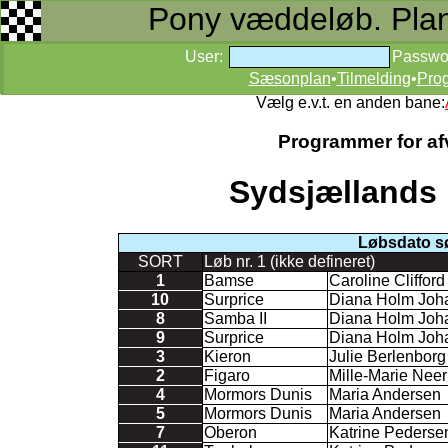
Pony væddeløb. Planer
User:
Passwo
Sæsonplan
•
Tilmelding
•
Pro
Vælg e.v.t. en anden bane:
Programmer for afv
Sydsjællands 
Løbsdato s
SORT
Løb nr. 1 (ikke defineret)
1
Bamse
Caroline Cliffor
10
Surprice
Diana Holm Joh
8
Samba II
Diana Holm Joh
9
Surprice
Diana Holm Joh
3
Kieron
Julie Berlenborg
2
Figaro
Mille-Marie Nee
4
Mormors Dunis
Maria Andersen
5
Mormors Dunis
Maria Andersen
7
Oberon
Katrine Pederse