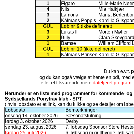
1
Figaro
Mille-Marie Nee
4
Nils
Mia Halkjær
3
Lamona
Manja Berlenbor
2
Kålmans Poppis
Kamilla Gilsgaa
GUL
Løb nr. 9 (ikke defineret)
3
Lukas II
Morten Møller
2
Billy
Clara Skovgaar
1
Bamse
William Clifford
GUL
Løb nr. 10 (ikke defineret)
1
Kålmans Prinsen
Kamilla Gilsgaa
Du kan e.v.t.
p
og du kan også vælge at hente en pdf, med
eller et tilsvarende mere
dateljeret program, 
Herunder er en liste med programmer for kommende- og a
Sydsjællands Ponytrav klub - SPT.
( hvis løbsdato er et link, kan du klikke og se detaljer om løbet
Løbsdato
Bemærkninger
onsdag 14. oktober 2026
Sæsonafslutning
lørdag 3. oktober 2026
Derby
søndag 23. august 2026
7. løbsdag Sponsor Store Hest
lørdag 25. juli 2026
6. løbsdag m grillhygge. løb sæt