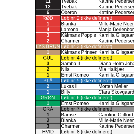
11
Tvebak
Katrine Pederse
12
Tvebak
Katrine Pederse
6
Oberon
Katrine Pederse
RØD
Løb nr. 2 (ikke defineret)
1
Bianka
Mille-Marie Nee
4
Lamona
Manja Berlenbor
3
Kålmans Poppis
Kamilla Gilsgaa
2
Charmer
Katrine Pederse
LYS BRUN
Løb nr. 3 (ikke defineret)
1
Kålmans Prinsen
Kamilla Gilsgaa
GUL
Løb nr. 4 (ikke defineret)
3
Samba II
Diana Holm Joh
2
Nils
Mia Halkjær
1
Ernst Romeo
Kamilla Gilsgaa
BLÅ
Løb nr. 5 (ikke defineret)
2
Lukas II
Morten Møller
1
Billy
Clara Skovgaar
GRØN
Løb nr. 6 (ikke defineret)
1
Ernst Romeo
Kamilla Gilsgaa
GRÅ
Løb nr. 7 (ikke defineret)
1
Bamse
Caroline Cliffor
2
Bianka
Mille-Marie Nee
3
Charmer
Katrine Pederse
HVID
Løb nr. 8 (ikke defineret)