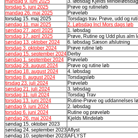
mandag 9. juni 2025
3. løbsdag Kjelds Mindeløbsda
torsdag 5. juni 2025
Prøve og rutineløb
mandag 26. maj 2025
Prøveløb
torsdag 15. maj 2025
Torsdags trav. Prøve, udd og rut
søndag 11. maj 2025
2. Løbsdag Incl Mors dags løb
søndag 27. april 2025
1. løbsdag
torsdag 17. april 2025
Prøve, Rutine og Udd plus alm 
søndag 13. oktober 2024
6. løbsdag Sæson afslutning
torsdag 3. oktober 2024
Prøve rutine løb
søndag 15. september 2024
Derby
søndag 1. september 2024
Prøveløb
torsdag 29. august 2024
Prøve og rutine løb
søndag 18. august 2024
4. løbsdag
torsdag 8. august 2024
Torsdagsløb
tirsdag 23. juli 2024
Prøveløb
søndag 21. juli 2024
3. løbsdag
torsdag 11. juli 2024
Torsdag Trav
torsdag 13. juni 2024
Rutine-Prøve og uddannelses l
søndag 9. juni 2024
2. løbsdag
torsdag 6. juni 2024
Rutine og prøveløb
søndag 26. maj 2024
Kjelds Mindeløb
søndag 15. oktober 2023
søndag 24. september 2023
Aflyst
søndag 10. september 2023
AFLYST