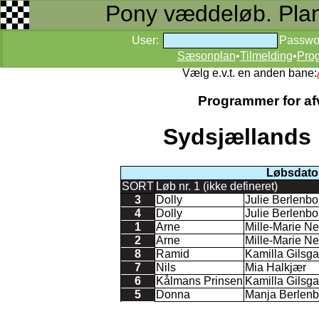
Pony væddeløb. Planer
User:
Passwo
Sæsonplan
•
Tilmelding
•
Pro
Vælg e.v.t. en anden bane:
Programmer for afv
Sydsjællands 
Løbsdato 
SORT
Løb nr. 1 (ikke defineret)
3
Dolly
Julie Berlenbo
4
Dolly
Julie Berlenbo
1
Arne
Mille-Marie N
2
Arne
Mille-Marie N
8
Ramid
Kamilla Gilsg
7
Nils
Mia Halkjær
6
Kålmans Prinsen
Kamilla Gilsg
5
Donna
Manja Berlenb