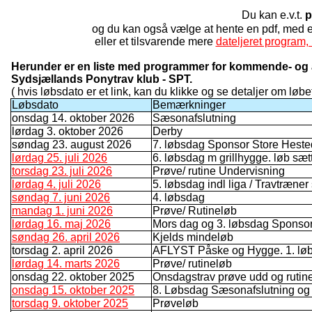
Du kan e.v.t.
p
og du kan også vælge at hente en pdf, med
eller et tilsvarende mere
dateljeret program, 
Herunder er en liste med programmer for kommende- og a
Sydsjællands Ponytrav klub - SPT.
( hvis løbsdato er et link, kan du klikke og se detaljer om løbet
Løbsdato
Bemærkninger
onsdag 14. oktober 2026
Sæsonafslutning
lørdag 3. oktober 2026
Derby
søndag 23. august 2026
7. løbsdag Sponsor Store Hest
lørdag 25. juli 2026
6. løbsdag m grillhygge. løb sæt
torsdag 23. juli 2026
Prøve/ rutine Undervisning
lørdag 4. juli 2026
5. løbsdag indl liga / Travtræner
søndag 7. juni 2026
4. løbsdag
mandag 1. juni 2026
Prøve/ Rutineløb
lørdag 16. maj 2026
Mors dag og 3. løbsdag Spons
søndag 26. april 2026
Kjelds mindeløb
torsdag 2. april 2026
AFLYST Påske og Hygge. 1. lø
lørdag 14. marts 2026
Prøve/ rutineløb
onsdag 22. oktober 2025
Onsdagstrav prøve udd og rutin
onsdag 15. oktober 2025
8. Løbsdag Sæsonafslutning og
torsdag 9. oktober 2025
Prøveløb