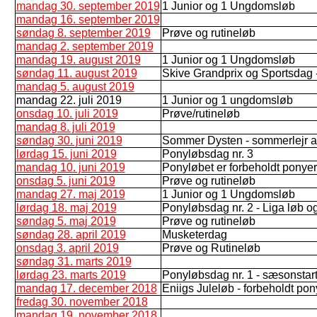
mandag 30. september 2019
1 Junior og 1 Ungdomsløb
mandag 16. september 2019
søndag 8. september 2019
Prøve og rutineløb
mandag 2. september 2019
mandag 19. august 2019
1 Junior og 1 Ungdomsløb
søndag 11. august 2019
Skive Grandprix og Sportsdag - 2
mandag 5. august 2019
mandag 22. juli 2019
1 Junior og 1 ungdomsløb
onsdag 10. juli 2019
Prøve/rutineløb
mandag 8. juli 2019
søndag 30. juni 2019
Sommer Dysten - sommerlejr af
lørdag 15. juni 2019
Ponyløbsdag nr. 3
mandag 10. juni 2019
Ponyløbet er forbeholdt ponyer/
onsdag 5. juni 2019
Prøve og rutineløb
mandag 27. maj 2019
1 Junior og 1 Ungdomsløb
lørdag 18. maj 2019
Ponyløbsdag nr. 2 - Liga løb og
søndag 5. maj 2019
Prøve og rutineløb
søndag 28. april 2019
Musketerdag
onsdag 3. april 2019
Prøve og Rutineløb
søndag 31. marts 2019
lørdag 23. marts 2019
Ponyløbsdag nr. 1 - sæsonstar
mandag 17. december 2018
Eniigs Juleløb - forbeholdt pon
fredag 30. november 2018
mandag 19. november 2018