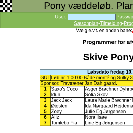
Pony væddeløb. Planer
User:
Passwo
Sæsonplan
•
Tilmelding
•
Pro
Vælg e.v.t. en anden bane:
Programmer for afv
Skive Pony
Løbsdato fredag 10.
GUL
Løb nr. 1 00:00 Både monté og Sulky 3
Sponsor: Travtræner Jan Dahlgaard.
1
Saxo's Coco
Asger Brøchner Dyhrb
2
Idun
Sofia Skov
3
Jack Jack
Laura Marie Brøchner
4
Øjesten
Ida Nørgaard Hejdem
5
Zoey
Julie Eg Jørgensen
6
Aliz
Nora Ilsøe
7
Tomtebo Fia
Line Eg Jørgensen