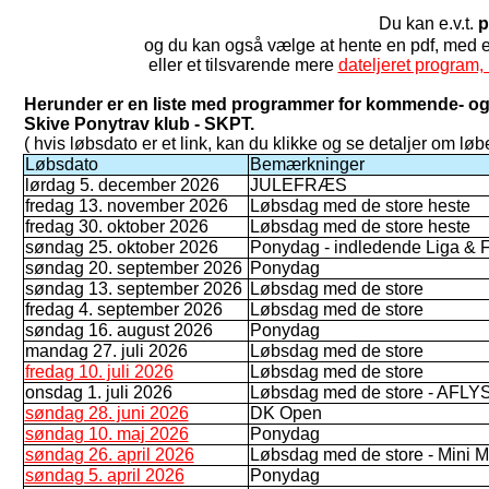
Du kan e.v.t.
p
og du kan også vælge at hente en pdf, med
eller et tilsvarende mere
dateljeret program, 
Herunder er en liste med programmer for kommende- og 
Skive Ponytrav klub - SKPT.
( hvis løbsdato er et link, kan du klikke og se detaljer om løbe
Løbsdato
Bemærkninger
lørdag 5. december 2026
JULEFRÆS
fredag 13. november 2026
Løbsdag med de store heste
fredag 30. oktober 2026
Løbsdag med de store heste
søndag 25. oktober 2026
Ponydag - indledende Liga & Fa
søndag 20. september 2026
Ponydag
søndag 13. september 2026
Løbsdag med de store
fredag 4. september 2026
Løbsdag med de store
søndag 16. august 2026
Ponydag
mandag 27. juli 2026
Løbsdag med de store
fredag 10. juli 2026
Løbsdag med de store
onsdag 1. juli 2026
Løbsdag med de store - AFLY
søndag 28. juni 2026
DK Open
søndag 10. maj 2026
Ponydag
søndag 26. april 2026
Løbsdag med de store - Mini M
søndag 5. april 2026
Ponydag