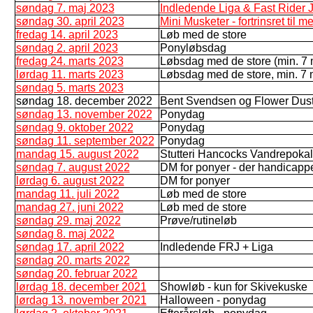
søndag 7. maj 2023
Indledende Liga & Fast Rider J
søndag 30. april 2023
Mini Musketer - fortrinsret til
fredag 14. april 2023
Løb med de store
søndag 2. april 2023
Ponyløbsdag
fredag 24. marts 2023
Løbsdag med de store (min. 7 
lørdag 11. marts 2023
Løbsdag med de store, min. 7 
søndag 5. marts 2023
søndag 18. december 2022
Bent Svendsen og Flower Dust
søndag 13. november 2022
Ponydag
søndag 9. oktober 2022
Ponydag
søndag 11. september 2022
Ponydag
mandag 15. august 2022
Stutteri Hancocks Vandrepokal (
søndag 7. august 2022
DM for ponyer - der handicappe
lørdag 6. august 2022
DM for ponyer
mandag 11. juli 2022
Løb med de store
mandag 27. juni 2022
Løb med de store
søndag 29. maj 2022
Prøve/rutineløb
søndag 8. maj 2022
søndag 17. april 2022
Indledende FRJ + Liga
søndag 20. marts 2022
søndag 20. februar 2022
lørdag 18. december 2021
Showløb - kun for Skivekuske
lørdag 13. november 2021
Halloween - ponydag