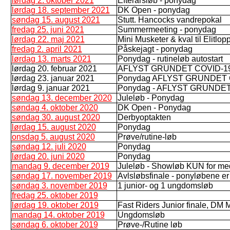
lørdag 2. oktober 2021
Efterårsløb - ponydag
lørdag 18. september 2021
DK Open - ponydag
søndag 15. august 2021
Stutt. Hancocks vandrepokal
fredag 25. juni 2021
Summermeeting - ponydag
lørdag 22. maj 2021
Mini Musketer & kval til Elitlo
fredag 2. april 2021
Påskejagt - ponydag
lørdag 13. marts 2021
Ponydag - rutineløb autostart
lørdag 20. februar 2021
AFLYST GRUNDET COVID-1
lørdag 23. januar 2021
Ponydag AFLYST GRUNDET 
lørdag 9. januar 2021
Ponydag - AFLYST GRUNDET
søndag 13. december 2020
Juleløb - Ponydag
søndag 4. oktober 2020
DK Open - Ponydag
søndag 30. august 2020
Derbyoptakten
lørdag 15. august 2020
Ponydag
onsdag 5. august 2020
Prøve/rutine-løb
søndag 12. juli 2020
Ponydag
lørdag 20. juni 2020
Ponydag
mandag 9. december 2019
Juleløb - Showløb KUN for me
søndag 17. november 2019
Avlsløbsfinale - ponyløbene er 
søndag 3. november 2019
1 junior- og 1 ungdomsløb
fredag 25. oktober 2019
lørdag 19. oktober 2019
Fast Riders Junior finale, DM 
mandag 14. oktober 2019
Ungdomsløb
søndag 6. oktober 2019
Prøve-/Rutine løb