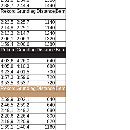
2:51,8
2:54,8
1360
2:38,7
2:44,4
1440
Rekord
Grundlag
Distance
Bem
2:23,5
2:25,7
1140
2:14,8
2:25,1
1140
2:13,3
2:14,7
1240
2:06,1
2:06,3
1320
1:59,4
2:00,6
1380
Rekord
Grundlag
Distance
Bem
4:03,6
4:26,0
640
4:05,8
4:10,3
680
3:23,4
4:01,5
700
3:57,3
3:59,6
720
3:53,5
3:53,7
720
Rekord
Grundlag
Distance
Bem
2:59,9
3:02,1
640
2:46,5
2:59,2
640
2:49,1
2:49,2
680
2:20,6
2:26,4
800
2:19,9
2:20,9
820
1:39,1
1:40,4
1160