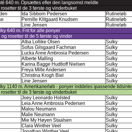
nté 640 m. Opsættes efter den langsomst meldte
setter til de 3 første og vinderbuket
rden
Ida Sibborn Pedersen
Rutineløb
se
Pernille Klitgaard Knudsen
Rutineløb
Line Jensen
Rutineløb
ky 640 m. Frit for alle ponyer
g rosetter til de 5 første og vinder
Alba Lollike Olsen
Sulky
Sofus Gilsgaard Fachman
Sulky
Lucka Anne Ambrosia Pedersen
Sulky
Alberte Malling
Sulky
Karina Bagge Hudtloff Nielsen
Sulky
Freya Mille Andersen
Sulky
Christina Krogh Biel
Sulky
Line Jensen
Sulky
lky 1140 m. Amerikanerløb - ponyer inddeles ipassende tidsinte
setter til de 3 første og vinderbuket
Joey Leonardo Holsted
Sulky
Leia Anne Ambrosia Pedersen
Sulky
Malou Neumann
Sulky
Malie Neumann
Sulky
Mie My Høyen Staalsen
Sulky
Clara Winther Veel
Sulky
Jonathan Winther Veel
Sulky