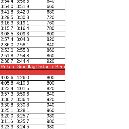
3:54,4
3:56,5
640
3:54,0
3:51,9
660
3:41,8
3:42,0
680
3:29,5
3:30,8
720
3:16,3
3:19,1
760
3:15,7
3:16,4
780
3:08,5
3:09,3
800
2:57,4
3:04,3
820
2:36,0
2:58,1
840
2:53,0
2:55,8
860
2:51,8
2:54,8
860
2:38,7
2:44,4
920
Rekord
Grundlag
Distance
Bem
4:03,6
4:26,0
800
4:05,8
4:10,3
800
3:23,4
4:01,5
820
3:57,3
3:59,6
840
3:36,2
3:36,4
920
3:30,8
3:30,8
940
3:25,1
3:28,1
960
3:20,0
3:25,7
980
3:11,6
3:25,7
980
3:23,3
3:24,5
980