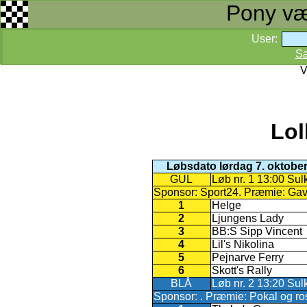
Pony væd
User:
S
V
Lol
Løbsdato lørdag 7. oktobe
GUL
Løb nr. 1 13:00 Sul
Sponsor: Sport24. Præmie: Gaveko
1
Helge
2
Ljungens Lady
3
BB:S Sipp Vincent
4
Lil's Nikolina
5
Pejnarve Ferry
6
Skott's Rally
BLÅ
Løb nr. 2 13:20 Su
Sponsor: . Præmie: Pokal og rose