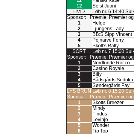
11
Farsøs Katie
12
Seist Juoni
HVID
Løb nr. 6 14:40 Sul
Sponsor: . Præmie: Præmier og ro
1
Helge
2
Ljungens Lady
3
BB:S Sipp Vincent
4
Pejnarve Ferry
5
Skott's Rally
SORT
Løb nr. 7 15:00 Sulk
Sponsor: . Præmie: Præmier og ro
1
Nordlunde Rocco
2
Casino Royale
3
Billy
4
Bådsgårds Sudoku
5
Søndergårds Fay
LYS BRUN
Løb nr. 8 15:20 Sulk
Sponsor: . Præmie: Præmier og ro
1
Skotts Breezer
2
Mindy
3
Findus
4
Levinjo
5
Wonder
6
Tip Top