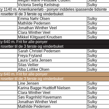
Megan Marie Feldbæk Culbert
Sulky
Victoria Seelig Keilstrup
Sulky
ky 1140 m. Amerikanerløb - ponyer inddeles ipassende tidsinte
setter til de 3 første og vinderbuket
Emma Nøhr Olsen
Sulky
Mathilde Pedersen
Sulky
Jonathan Winther Veel
Sulky
Clara Winther Veel
Sulky
Mikkel Klitgaard Knudsen
Sulky
y 640 m. Frit for alle ponyer
setter til de 3 første og vinderbuket
Sarah Christel Pedersen
Sulky
Freya Fryland
Sulky
Laura Carla Jensen
Sulky
Silas Vellier
Sulky
Alba Lollike Olsen
Sulky
y 640 m. Frit for alle ponyer
setter til de 3 første og vinderbuket
Line Jensen
Sulky
Karina Bagge Hudtloff Nielsen
Sulky
Clara Winther Veel
Sulky
Søs Ragnhild Havemann
Sulky
Jonathan Winther Veel
Sulky
Mathilde Pedersen
Sulky