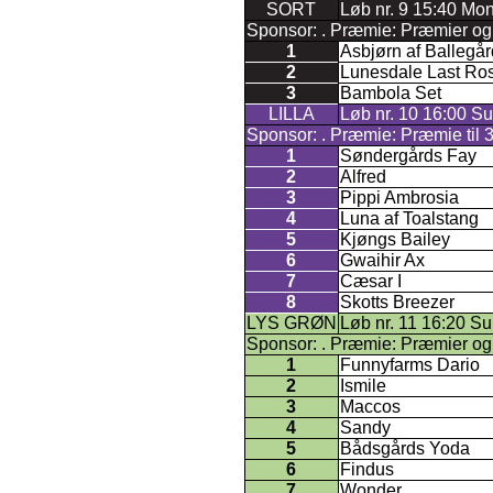
SORT
Løb nr. 9 15:40 Mo
Sponsor: . Præmie: Præmier og ro
1
Asbjørn af Ballegå
2
Lunesdale Last Ro
3
Bambola Set
LILLA
Løb nr. 10 16:00 Sul
Sponsor: . Præmie: Præmie til 3 o
1
Søndergårds Fay
2
Alfred
3
Pippi Ambrosia
4
Luna af Toalstang
5
Kjøngs Bailey
6
Gwaihir Ax
7
Cæsar I
8
Skotts Breezer
LYS GRØN
Løb nr. 11 16:20 Su
Sponsor: . Præmie: Præmier og ro
1
Funnyfarms Dario
2
Ismile
3
Maccos
4
Sandy
5
Bådsgårds Yoda
6
Findus
7
Wonder