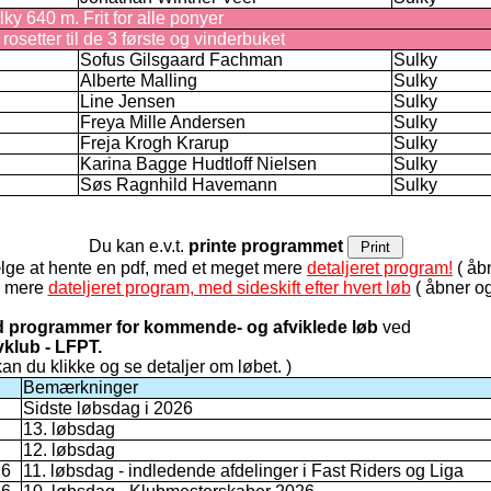
ky 640 m. Frit for alle ponyer
setter til de 3 første og vinderbuket
Sofus Gilsgaard Fachman
Sulky
Alberte Malling
Sulky
Line Jensen
Sulky
Freya Mille Andersen
Sulky
Freja Krogh Krarup
Sulky
Karina Bagge Hudtloff Nielsen
Sulky
Søs Ragnhild Havemann
Sulky
Du kan e.v.t.
printe programmet
lge at hente en pdf, med et meget mere
detaljeret program!
( åbn
de mere
dateljeret program, med sideskift efter hvert løb
( åbner og
ed programmer for kommende- og afviklede løb
ved
vklub - LFPT.
 kan du klikke og se detaljer om løbet. )
Bemærkninger
Sidste løbsdag i 2026
13. løbsdag
12. løbsdag
26
11. løbsdag - indledende afdelinger i Fast Riders og Liga