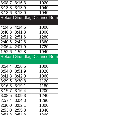
3:08,7
3:16,3
1020
3:13,8
3:13,9
1040
3:13,6
3:13,0
1040
Rekord
Grundlag
Distance
Bem
4:24,5
4:24,5
1000
3:40,3
3:41,3
1000
2:51,2
2:51,6
1280
2:40,6
2:42,6
1360
2:06,4
2:07,9
1720
1:52,6
1:52,8
1940
Rekord
Grundlag
Distance
Bem
3:54,4
3:56,5
1000
3:54,0
3:51,9
1020
3:41,8
3:42,0
1060
3:29,5
3:30,8
1120
3:16,3
3:19,1
1180
3:15,7
3:16,4
1200
3:08,5
3:09,3
1240
2:57,4
3:04,3
1280
2:36,0
3:02,1
1300
2:53,0
2:55,8
1340