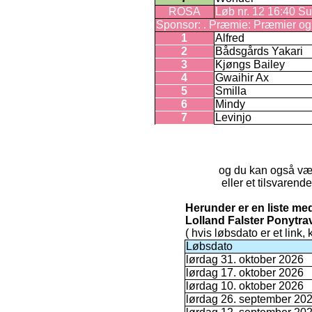
ROSA
Løb nr. 12 16:40 Sul
Sponsor: . Præmie: Præmier og ro
1
Alfred
2
Bådsgårds Yakari
3
Kjøngs Bailey
4
Gwaihir Ax
5
Smilla
6
Mindy
7
Levinjo
og du kan også væ
eller et tilsvaren
Herunder er en liste m
Lolland Falster Ponytra
( hvis løbsdato er et link,
Løbsdato
lørdag 31. oktober 2026
lørdag 17. oktober 2026
lørdag 10. oktober 2026
lørdag 26. september 20