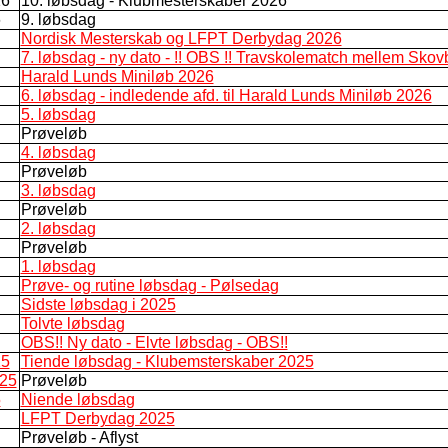
26
10. løbsdag - Klubmesterskaber 2026
6
9. løbsdag
Nordisk Mesterskab og LFPT Derbydag 2026
7. løbsdag - ny dato - !! OBS !! Travskolematch mellem Sko
Harald Lunds Miniløb 2026
6. løbsdag - indledende afd. til Harald Lunds Miniløb 2026
5. løbsdag
Prøveløb
4. løbsdag
Prøveløb
3. løbsdag
Prøveløb
2. løbsdag
Prøveløb
1. løbsdag
Prøve- og rutine løbsdag - Pølsedag
Sidste løbsdag i 2025
Tolvte løbsdag
OBS!! Ny dato - Elvte løbsdag - OBS!!
25
Tiende løbsdag - Klubemsterskaber 2025
025
Prøveløb
5
Niende løbsdag
LFPT Derbydag 2025
Prøveløb - Aflyst