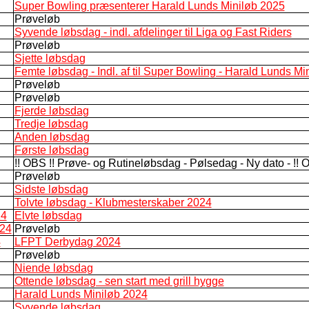
Super Bowling præsenterer Harald Lunds Miniløb 2025
Prøveløb
Syvende løbsdag - indl. afdelinger til Liga og Fast Riders
Prøveløb
Sjette løbsdag
Femte løbsdag - Indl. af til Super Bowling - Harald Lunds Mi
Prøveløb
Prøveløb
Fjerde løbsdag
Tredje løbsdag
Anden løbsdag
Første løbsdag
!! OBS !! Prøve- og Rutineløbsdag - Pølsedag - Ny dato - !! O
Prøveløb
Sidste løbsdag
Tolvte løbsdag - Klubmesterskaber 2024
24
Elvte løbsdag
024
Prøveløb
4
LFPT Derbydag 2024
Prøveløb
Niende løbsdag
Ottende løbsdag - sen start med grill hygge
Harald Lunds Miniløb 2024
Syvende løbsdag