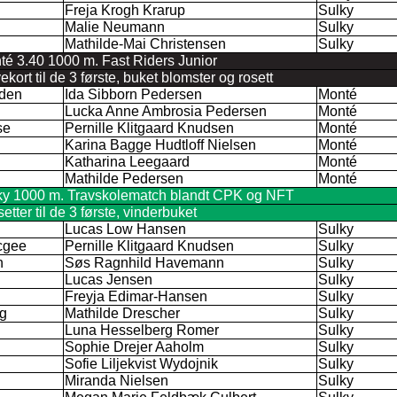
Freja Krogh Krarup
Sulky
Malie Neumann
Sulky
Mathilde-Mai Christensen
Sulky
té 3.40 1000 m. Fast Riders Junior
rt til de 3 første, buket blomster og rosett
rden
Ida Sibborn Pedersen
Monté
Lucka Anne Ambrosia Pedersen
Monté
se
Pernille Klitgaard Knudsen
Monté
Karina Bagge Hudtloff Nielsen
Monté
Katharina Leegaard
Monté
Mathilde Pedersen
Monté
lky 1000 m. Travskolematch blandt CPK og NFT
tter til de 3 første, vinderbuket
Lucas Low Hansen
Sulky
cgee
Pernille Klitgaard Knudsen
Sulky
n
Søs Ragnhild Havemann
Sulky
Lucas Jensen
Sulky
Freyja Edimar-Hansen
Sulky
g
Mathilde Drescher
Sulky
Luna Hesselberg Romer
Sulky
Sophie Drejer Aaholm
Sulky
Sofie Liljekvist Wydojnik
Sulky
Miranda Nielsen
Sulky