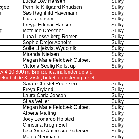
Lucas Low Hansen
Sulky
cgee
Pernille Klitgaard Knudsen
Sulky
n
Søs Ragnhild Havemann
Sulky
Lucas Jensen
Sulky
Freyja Edimar-Hansen
Sulky
g
Mathilde Drescher
Sulky
Luna Hesselberg Romer
Sulky
Sophie Drejer Aaholm
Sulky
Sofie Liljekvist Wydojnik
Sulky
Miranda Nielsen
Sulky
Megan Marie Feldbæk Culbert
Sulky
Victoria Seelig Keilstrup
Sulky
ky 4.10 800 m. Bronzeliga indlendende afd.
rt til de 3 første, buket blomster og rosett
Sarah Christel Pedersen
Sulky
Freya Fryland
Sulky
Laura Carla Jensen
Sulky
Silas Vellier
Sulky
Megan Marie Feldbæk Culbert
Sulky
Alberte Malling
Sulky
Joey Leonardo Holsted
Sulky
Christina Krogh Biel
Sulky
Leia Anne Ambrosia Pedersen
Sulky
Malou Neumann
Sulky