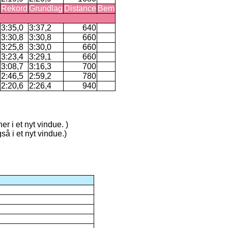
Rekord
Grundlag
Distance
Bem
3:35,0
3:37,2
640
3:30,8
3:30,8
660
3:25,8
3:30,0
660
3:23,4
3:29,1
660
3:08,7
3:16,3
700
2:46,5
2:59,2
780
2:20,6
2:26,4
940
er i et nyt vindue. )
så i et nyt vindue.)