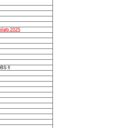
niløb 2025
BS !!