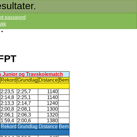
sultater.
mt password
stik
•
LFPT
rs Junior og Travskolematch
Rekord
Grundlag
Distance
Bem
2:23,5
2:25,7
1140
2:14,8
2:25,1
1140
2:13,3
2:14,7
1240
2:00,8
2:08,1
1300
2:06,1
2:06,3
1320
1:59,4
2:00,6
1380
Rekord
Grundlag
Distance
Bem