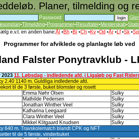
deløb. Planer, tilmelding og re
Password:
Gle
æsonplan
•
Tilmelding
•
Programmer
•
Resultater
•
Mesterskab
•
Stati
ælg e.v.t. en anden bane:
Ål
•
Bh
•
Bi
•
Ch
•
Kv
•
Od
•
År
•
Lf
•
Sk
•
Sp
Programmer for afviklede og planlagte løb ved
land Falster Ponytravklub - 
r 2023
11. Løbsdag - indledende afd. i Ligaløb og Fast Ride
ky 2.40 1140 m. Guldliga indledende afd.
rt til de 3 første, buket blomster og rosett
Emma Nøhr Olsen
Sulky
Mathilde Pedersen
Sulky
Jonathan Winther Veel
Sulky
Katharina Leegaard
Sulky
Clara Winther Veel
Sulky
Mikkel Klitgaard Knudsen
Sulky
lky 640 m. Travskolematch blandt CPK og NFT
tter til de 5 første, vinderbuket