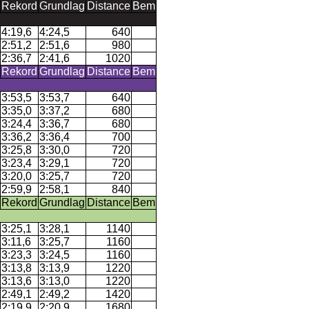
Rekord
Grundlag
Distance
Bem
4:19,6
4:24,5
640
2:51,2
2:51,6
980
2:36,7
2:41,6
1020
Rekord
Grundlag
Distance
Bem
3:53,5
3:53,7
640
3:35,0
3:37,2
680
3:24,4
3:36,7
680
3:36,2
3:36,4
700
3:25,8
3:30,0
720
3:23,4
3:29,1
720
3:20,0
3:25,7
720
2:59,9
2:58,1
840
Rekord
Grundlag
Distance
Bem
3:25,1
3:28,1
1140
3:11,6
3:25,7
1160
3:23,3
3:24,5
1160
3:13,8
3:13,9
1220
3:13,6
3:13,0
1220
2:49,1
2:49,2
1420
2:19,9
2:20,9
1680