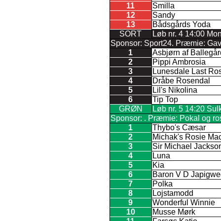
11
Smilla
12
Sandy
13
Bådsgårds Yoda
SORT
Løb nr. 4 14:00 Mon
Sponsor: Sport24. Præmie: Gaveko
1
Asbjørn af Ballegå
2
Pippi Ambrosia
3
Lunesdale Last Ro
4
Dråbe Rosendal
5
Lil's Nikolina
6
Tip Top
GRØN
Løb nr. 5 14:20 Su
Sponsor: . Præmie: Pokal og rose
1
Thybo's Cæsar
2
Michak's Rosie Ma
3
Sir Michael Jackso
4
Luna
5
Kia
6
Baron V D Japigwe
7
Polka
8
Lojstamodd
9
Wonderful Winnie
10
Musse Mørk