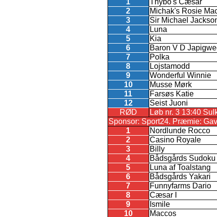
1
Thybo's Cæsar
2
Michak's Rosie Ma
3
Sir Michael Jackso
4
Luna
5
Kia
6
Baron V D Japigwe
7
Polka
8
Lojstamodd
9
Wonderful Winnie
10
Musse Mørk
11
Farsøs Katie
12
Seist Juoni
RØD
Løb nr. 3 13:40 Sul
Sponsor: Sport24. Præmie: Gaveko
1
Nordlunde Rocco
2
Casino Royale
3
Billy
4
Bådsgårds Sudoku
5
Luna af Toalstang
6
Bådsgårds Yakari
7
Funnyfarms Dario
8
Cæsar I
9
Ismile
10
Maccos