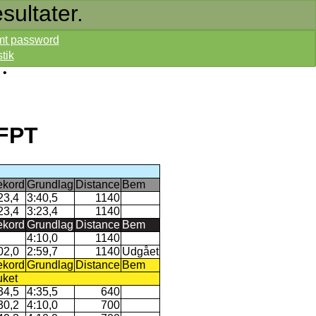
sultater.
mt password
stik
•
LFPT
kord
Grundlag
Distance
Bem
23,4
3:40,5
1140
23,4
3:23,4
1140
kord
Grundlag
Distance
Bem
4:10,0
1140
02,0
2:59,7
1140
Udgået
kord
Grundlag
Distance
Bem
uket
34,5
4:35,5
640
30,2
4:10,0
700