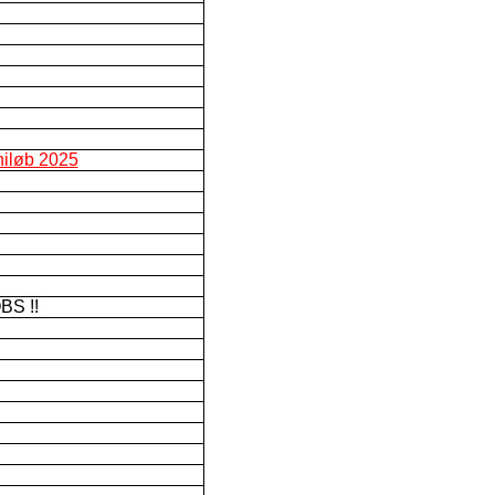
niløb 2025
BS !!