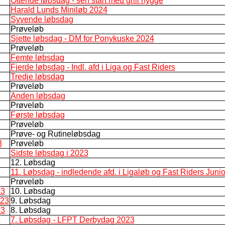
Ottende løbsdag - sen start med grill hygge
Harald Lunds Miniløb 2024
Syvende løbsdag
Prøveløb
Sjette løbsdag - DM for Ponykuske 2024
Prøveløb
Femte løbsdag
Fjerde løbsdag - Indl. afd i Liga og Fast Riders
Tredje løbsdag
Prøveløb
Anden løbsdag
Prøveløb
Første løbsdag
Prøveløb
Prøve- og Rutineløbsdag
3
Prøveløb
Sidste løbsdag i 2023
12. Løbsdag
11. Løbsdag - indledende afd. i Ligaløb og Fast Riders Juni
Prøveløb
23
10. Løbsdag
023
9. Løbsdag
23
8. Løbsdag
3
7. Løbsdag - LFPT Derbydag 2023