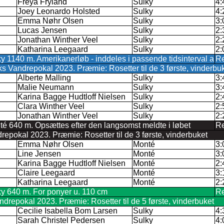
Freya Fryland
Sulky
4:
Joey Leonardo Holsted
Sulky
4:
Emma Nøhr Olsen
Sulky
3:
Lucas Jensen
Sulky
2:
Jonathan Winther Veel
Sulky
2:
Katharina Leegaard
Sulky
2:
ky 1140 m. Amerikanerløb - inddeles i passende tidsinterval a
Re
s Vandrepokal 2023. Præmie: Rosetter til de 3 første, vinderbu
Alberte Malling
Sulky
3:
Malie Neumann
Sulky
3:
Karina Bagge Hudtloff Nielsen
Sulky
2:
Clara Winther Veel
Sulky
2:
Jonathan Winther Veel
Sulky
2:
té 640 m. Opsættes efter den langsomst meldte i løbet
Re
epokal 2023. Præmie: Rosetter til de 3 første, vinderbuket
Emma Nøhr Olsen
Monté
3:
Line Jensen
Monté
3:
Karina Bagge Hudtloff Nielsen
Monté
2:
Claire Leegaard
Monté
3:
Katharina Leegaard
Monté
2:
ky 640 m. For ponyer u. 110 cm
Re
repokal 2023. Præmie: Rosetter til de 5 første, vinderbuket
Cecilie Isabella Bom Larsen
Sulky
4:
Sarah Christel Pedersen
Sulky
4: