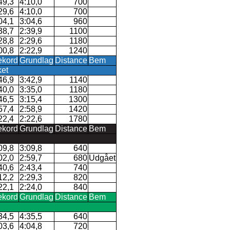
49,3
4:10,0
700
29,6
4:10,0
700
04,1
3:04,6
960
38,7
2:39,9
1100
28,8
2:29,6
1180
00,8
2:22,9
1240
kord
Grundlag
Distance
Bem
ket
46,9
3:42,9
1140
40,0
3:35,0
1180
46,5
3:15,4
1300
57,4
2:58,9
1420
22,4
2:22,6
1780
kord
Grundlag
Distance
Bem
09,8
3:09,8
640
02,0
2:59,7
680
Udgået
40,6
2:43,4
740
12,2
2:29,3
820
22,1
2:24,0
840
kord
Grundlag
Distance
Bem
34,5
4:35,5
640
03,6
4:04,8
720