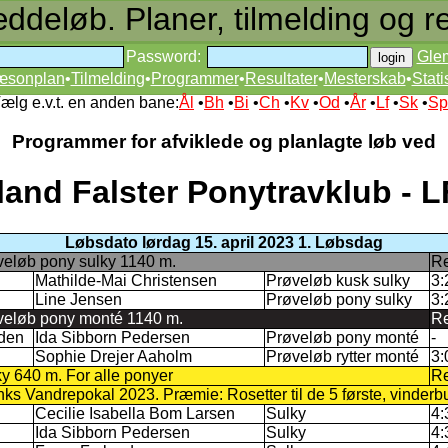
deløb. Planer, tilmelding og re
Password:
Gle
æsonplan
•
Tilmelding
•
Programmer
•
Resultater
•
Mesterskab
•
Stati
ælg e.v.t. en anden bane:
Ål
•
Bh
•
Bi
•
Ch
•
Kv
•
Od
•
År
•
Lf
•
Sk
•
Sp
Programmer for afviklede og planlagte løb ved
land Falster Ponytravklub - 
Løbsdato lørdag 15. april 2023 1. Løbsdag
veløb pony sulky 1140 m.
Re
Mathilde-Mai Christensen
Prøveløb kusk sulky
3:
Line Jensen
Prøveløb pony sulky
3:
øveløb pony monté 1140 m.
Re
rden
Ida Sibborn Pedersen
Prøveløb pony monté
-
Sophie Drejer Aaholm
Prøveløb rytter monté
3:
ky 640 m. For alle ponyer
Re
s Vandrepokal 2023. Præmie: Rosetter til de 5 første, vinderb
Cecilie Isabella Bom Larsen
Sulky
4:
Ida Sibborn Pedersen
Sulky
4: