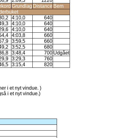
08,9
2:09,3
1220
kord
Grundlag
Distance
Bem
derbuket
30,2
4:10,0
640
49,3
4:10,0
640
29,6
4:10,0
640
54,4
4:03,8
660
57,9
3:59,5
660
49,2
3:52,5
680
36,8
3:48,4
700
Udgået
29,9
3:29,3
760
46,5
3:15,4
820
er i et nyt vindue. )
så i et nyt vindue.)