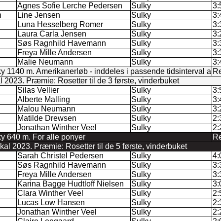
Agnes Sofie Lerche Pedersen
Sulky
3:
n
Line Jensen
Sulky
3:
Luna Hesselberg Romer
Sulky
3:
Laura Carla Jensen
Sulky
3:
Søs Ragnhild Havemann
Sulky
3:
Freya Mille Andersen
Sulky
3:
Malie Neumann
Sulky
3:
ky 1140 m. Amerikanerløb - inddeles i passende tidsinterval a
Re
2023. Præmie: Rosetter til de 3 første, vinderbuket
Silas Vellier
Sulky
3:
Alberte Malling
Sulky
3:
Malou Neumann
Sulky
3:
Matilde Drewsen
Sulky
2:
Jonathan Winther Veel
Sulky
2:
ky 640 m. For alle ponyer
Re
l 2023. Præmie: Rosetter til de 5 første, vinderbuket
Sarah Christel Pedersen
Sulky
4:
Søs Ragnhild Havemann
Sulky
3:
Freya Mille Andersen
Sulky
3:
Karina Bagge Hudtloff Nielsen
Sulky
3:
Clara Winther Veel
Sulky
2:
Lucas Low Hansen
Sulky
2:
Jonathan Winther Veel
Sulky
2: