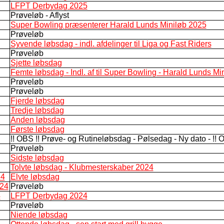
LFPT Derbydag 2025
Prøveløb - Aflyst
Super Bowling præsenterer Harald Lunds Miniløb 2025
Prøveløb
Syvende løbsdag - indl. afdelinger til Liga og Fast Riders
Prøveløb
Sjette løbsdag
Femte løbsdag - Indl. af til Super Bowling - Harald Lunds Mi
Prøveløb
Prøveløb
Fjerde løbsdag
Tredje løbsdag
Anden løbsdag
Første løbsdag
!! OBS !! Prøve- og Rutineløbsdag - Pølsedag - Ny dato - !! O
Prøveløb
Sidste løbsdag
Tolvte løbsdag - Klubmesterskaber 2024
24
Elvte løbsdag
024
Prøveløb
4
LFPT Derbydag 2024
Prøveløb
Niende løbsdag