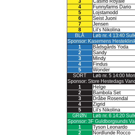
3
Casino Royale
4
Funnyfarms Dario
5
Lojstamodd
6
Seist Juoni
7
Jensen
8
Lil's Nikolina
BLÅ
Løb nr. 4 13:40 Sul
Sponsor: Kasernens Hesteklinik
1
Bådsgårds Yoda
2
Sandy
3
Mindy
4
Findus
5
Wonder
SORT
Løb nr. 5 14:00 Mon
Sponsor: Store Hestedags Vandr
1
Helge
2
Bambola Set
3
Dråbe Rosendal
4
Zigrid
5
Lil's Nikolina
GRØN
Løb nr. 6 14:20 Sul
Sponsor: 3F Guldborgsunds Vand
1
Tyson Leonardo
2
Nordlunde Rocco