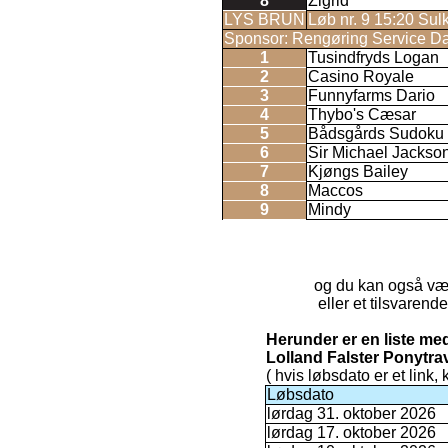
8
Zigrid
LYS BRUN
Løb nr. 9 15:20 Sul
Sponsor: Rengøring Service Dan
1
Tusindfryds Logan
2
Casino Royale
3
Funnyfarms Dario
4
Thybo's Cæsar
5
Bådsgårds Sudoku
6
Sir Michael Jackso
7
Kjøngs Bailey
8
Maccos
9
Mindy
og du kan også væ
eller et tilsvaren
Herunder er en liste m
Lolland Falster Ponytra
( hvis løbsdato er et link,
Løbsdato
lørdag 31. oktober 2026
lørdag 17. oktober 2026