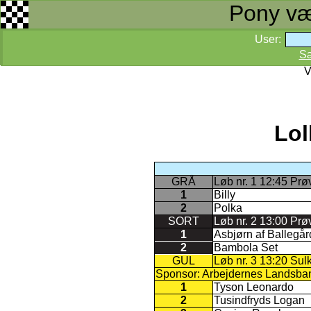
Pony væd
User:
S
V
Lol
GRÅ
Løb nr. 1 12:45 Prø
1
Billy
2
Polka
SORT
Løb nr. 2 13:00 Pr
1
Asbjørn af Ballegå
2
Bambola Set
GUL
Løb nr. 3 13:20 Sul
Sponsor: Arbejdernes Landsbank
1
Tyson Leonardo
2
Tusindfryds Logan