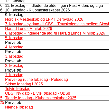
12. løbsdag
26
11. løbsdag - indledende afdelinger i Fast Riders og Liga
26
10. løbsdag - Klubmesterskaber 2026
6
9. løbsdag
Nordisk Mesterskab og LFPT Derbydag 2026
7. løbsdag - ny dato - !! OBS !! Travskolematch mellem Sko
Harald Lunds Miniløb 2026
6. løbsdag - indledende afd. til Harald Lunds Miniløb 2026
5. løbsdag
Prøveløb
4. løbsdag
Prøveløb
3. løbsdag
Prøveløb
2. løbsdag
Prøveløb
1. løbsdag
Prøve- og rutine løbsdag - Pølsedag
Sidste løbsdag i 2025
Tolvte løbsdag
OBS!! Ny dato - Elvte løbsdag - OBS!!
25
Tiende løbsdag - Klubemsterskaber 2025
025
Prøveløb
5
Niende løbsdag