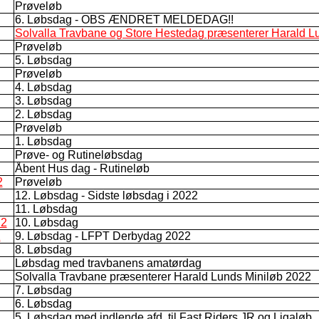
Prøveløb
6. Løbsdag - OBS ÆNDRET MELDEDAG!!
Solvalla Travbane og Store Hestedag præsenterer Harald L
Prøveløb
5. Løbsdag
Prøveløb
4. Løbsdag
3. Løbsdag
2. Løbsdag
Prøveløb
1. Løbsdag
Prøve- og Rutineløbsdag
Åbent Hus dag - Rutineløb
2
Prøveløb
12. Løbsdag - Sidste løbsdag i 2022
11. Løbsdag
22
10. Løbsdag
2
9. Løbsdag - LFPT Derbydag 2022
8. Løbsdag
Løbsdag med travbanens amatørdag
Solvalla Travbane præsenterer Harald Lunds Miniløb 2022
7. Løbsdag
6. Løbsdag
5. Løbsdag med indlende afd. til Fast Riders JR og Ligaløb