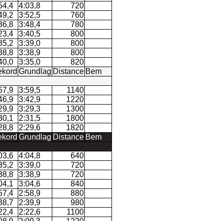
54,4
4:03,8
720
49,2
3:52,5
760
36,8
3:48,4
780
23,4
3:40,5
800
35,2
3:39,0
800
38,8
3:38,9
800
40,0
3:35,0
820
kord
Grundlag
Distance
Bem
57,9
3:59,5
1140
46,9
3:42,9
1220
29,9
3:29,3
1300
30,1
2:31,5
1800
28,8
2:29,6
1820
kord
Grundlag
Distance
Bem
03,6
4:04,8
640
35,2
3:39,0
720
38,8
3:38,9
720
04,1
3:04,6
840
57,4
2:58,9
880
38,7
2:39,9
980
22,4
2:22,6
1100