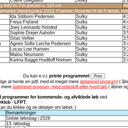
Claire Leegaard
Sulky
2:
ky 640 m. For ponyer u. 110 cm
Re
marks Vandrepokal 2023. Præmie: Rosetter til de 5 første, vin
Ida Sibborn Pedersen
Sulky
4:
Freya Fryland
Sulky
4:
Joey Leonardo Holsted
Sulky
4:
Sophie Drejer Aaholm
Sulky
3:
Silas Vellier
Sulky
3:
n
Agnes Sofie Lerche Pedersen
Sulky
3:
Lucas Low Hansen
Sulky
3:
Malou Neumann
Sulky
3:
Karina Bagge Hudtloff Nielsen
Sulky
2:
Du kan e.v.t.
printe programmet
lge at hente en pdf, med et meget mere
detaljeret program!
( åbn
de mere
dateljeret program, med sideskift efter hvert løb
( åbner og
ed programmer for kommende- og afviklede løb
ved
vklub - LFPT.
 kan du klikke og se detaljer om løbet. )
Bemærkninger
Sidste løbsdag i 2026
13. løbsdag