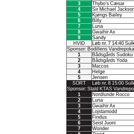
3
Thybo's Cæsar
4
Sir Michael Jackso
5
Kjøngs Bailey
6
Billy
7
Luna
8
Gwaihir Ax
9
Sandy
HVID
Løb nr. 7 14:40 Sul
Sponsor: Bodillens Vandrepokal 
1
Bådsgårds Sudoku
2
Bådsgårds Yoda
3
Maccos
4
Helge
5
Jensen
SORT
Løb nr. 8 15:00 Sul
Sponsor: Stald KTAS Vandrepoka
1
Nordlunde Rocco
2
Luna
3
Gwaihir Ax
4
Lojstamodd
5
Findus
6
Seist Juoni
7
Wonder