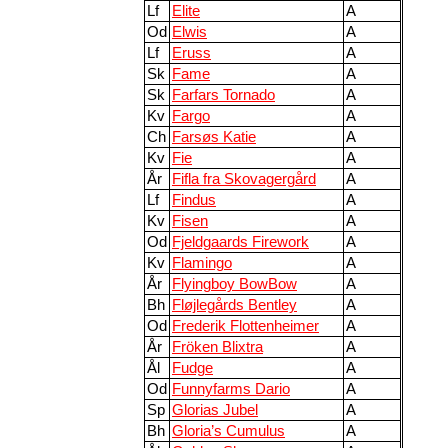
Lf
Elite
A
Od
Elwis
A
Lf
Eruss
A
Sk
Fame
A
Sk
Farfars Tornado
A
Kv
Fargo
A
Ch
Farsøs Katie
A
Kv
Fie
A
År
Fifla fra Skovagergård
A
Lf
Findus
A
Kv
Fisen
A
Od
Fjeldgaards Firework
A
Kv
Flamingo
A
År
Flyingboy BowBow
A
Bh
Fløjlegårds Bentley
A
Od
Frederik Flottenheimer
A
År
Fröken Blixtra
A
Ål
Fudge
A
Od
Funnyfarms Dario
A
Sp
Glorias Jubel
A
Bh
Gloria’s Cumulus
A