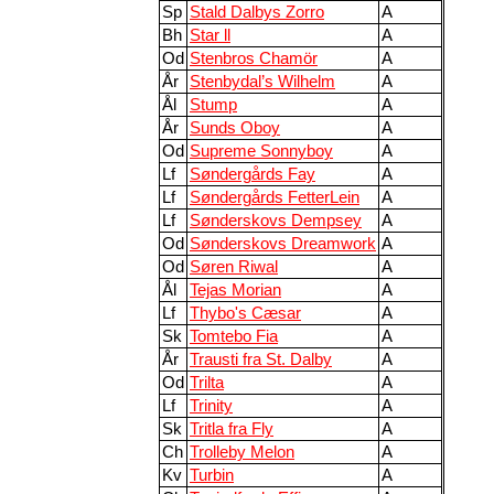
Sp
Stald Dalbys Zorro
A
Bh
Star ll
A
Od
Stenbros Chamör
A
År
Stenbydal’s Wilhelm
A
Ål
Stump
A
År
Sunds Oboy
A
Od
Supreme Sonnyboy
A
Lf
Søndergårds Fay
A
Lf
Søndergårds FetterLein
A
Lf
Sønderskovs Dempsey
A
Od
Sønderskovs Dreamwork
A
Od
Søren Riwal
A
Ål
Tejas Morian
A
Lf
Thybo's Cæsar
A
Sk
Tomtebo Fia
A
År
Trausti fra St. Dalby
A
Od
Trilta
A
Lf
Trinity
A
Sk
Tritla fra Fly
A
Ch
Trolleby Melon
A
Kv
Turbin
A