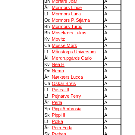
Bh
Morfars Joar
A
År
Mormors Linde
A
Lf
Mormors Luna
A
Od
Mormors P. Stjärna
A
Bh
Mormors Turbo
A
Bh
Mosekærs Lukas
A
Kv
Movitz
A
Ch
Musse Mørk
A
Lf
Månstorps Universum
A
Ål
Mørdrupgårds Carlo
A
Kv
Nea H
A
Od
Nemo
A
År
Nørkærs Lucca
A
Ch
Oskar Brøis
A
Lf
Pascal II
A
Lf
Pejnarve Ferry
A
År
Perla
A
Sp
Pippi Ambrosia
A
Sk
Pippi II
A
Lf
Polka
A
År
Pom Frida
A
Sk
Preben
A