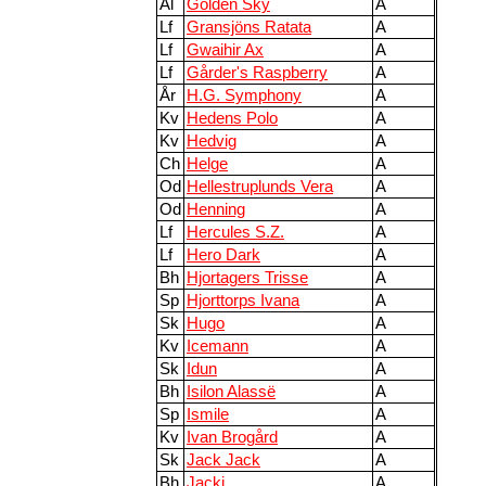
Ål
Golden Sky
A
Lf
Gransjöns Ratata
A
Lf
Gwaihir Ax
A
Lf
Gårder's Raspberry
A
År
H.G. Symphony
A
Kv
Hedens Polo
A
Kv
Hedvig
A
Ch
Helge
A
Od
Hellestruplunds Vera
A
Od
Henning
A
Lf
Hercules S.Z.
A
Lf
Hero Dark
A
Bh
Hjortagers Trisse
A
Sp
Hjorttorps Ivana
A
Sk
Hugo
A
Kv
Icemann
A
Sk
Idun
A
Bh
Isilon Alassë
A
Sp
Ismile
A
Kv
Ivan Brogård
A
Sk
Jack Jack
A
Bh
Jacki
A