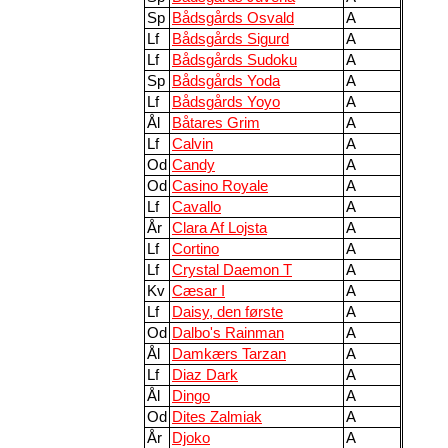
Sp
Bådsgårds Osvald
A
Lf
Bådsgårds Sigurd
A
Lf
Bådsgårds Sudoku
A
Sp
Bådsgårds Yoda
A
Lf
Bådsgårds Yoyo
A
Ål
Båtares Grim
A
Lf
Calvin
A
Od
Candy
A
Od
Casino Royale
A
Lf
Cavallo
A
År
Clara Af Lojsta
A
Lf
Cortino
A
Lf
Crystal Daemon T
A
Kv
Cæsar I
A
Lf
Daisy, den første
A
Od
Dalbo's Rainman
A
Ål
Damkærs Tarzan
A
Lf
Diaz Dark
A
Ål
Dingo
A
Od
Dites Zalmiak
A
År
Djoko
A