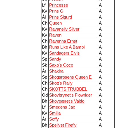
Lf
Princesse
A
Kv
Prins G
A
Ål
Prins Sigurd
A
Ch
Queen
A
Kv
Ravanelly Silver
A
Kv
Raven
A
Ch
Ravenna Ernst
A
Bh
Runs Like A Bambi
A
Kv
Sandagers Elvis
A
Sp
Sandy
A
Sk
Saxo's Coco
A
År
Shakira
A
Sp
Skogsrosens Queen E
A
Ch
Skott's Rally
A
Ch
SKOTTS TRUBBEL
A
Od
Skovbrynet's Flowrider
A
Bh
Skovgæret's Valdo
A
Lf
Smedens Jax
A
Kv
Smilla
A
År
Soffy
A
Bh
Spellyst Firefly
A