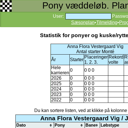
Pony væddeløb. Planer
User:
Passwo
Sæsonplan
•
Tilmelding
•
Pro
Statistik for ponyer og kuske/ry
Anna Flora Vestergaard Vig
Antal starter Monté
Placeringer
Rekord
R
År
Starter
1. 2. 3.
volte
a
Hele
0
0 0 0
karrieren
2026
0
0 0 0
2025
0
0 0 0
2024
0
0 0 0
2023
0
0 0 0
2022
0
0 0 0
Du kan sortere listen, ved at klikke på kolonne na
Anna Flora Vestergaard Vig /
Dato
Pony
Bane
Løbstype