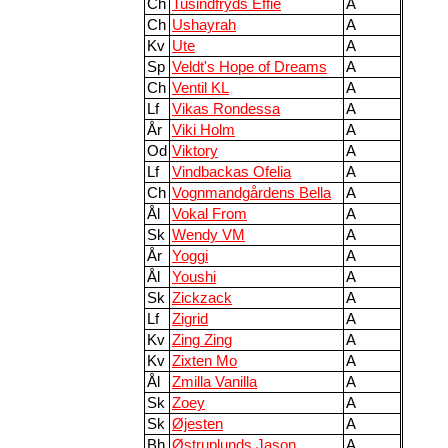
Ch
Tusindfryds Effie
A
Ch
Ushayrah
A
Kv
Ute
A
Sp
Veldt's Hope of Dreams
A
Ch
Ventil KL
A
Lf
Vikas Rondessa
A
År
Viki Holm
A
Od
Viktory
A
Lf
Vindbackas Ofelia
A
Ch
Vognmandgårdens Bella
A
Ål
Vokal From
A
Sk
Wendy VM
A
År
Yoggi
A
Ål
Youshi
A
Sk
Zickzack
A
Lf
Zigrid
A
Kv
Zing Zing
A
Kv
Zixten Mo
A
Ål
Zmilla Vanilla
A
Sk
Zoey
A
Sk
Øjesten
A
Bh
Østruplunds Jason
A