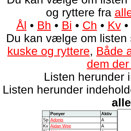
og ryttere fra
all
Ål
•
Bh
•
Bi
•
Ch
•
Kv
Du kan vælge om listen
kuske og ryttere
,
Både a
dem der 
Listen herunder 
Listen herunder indeholde
alle
Ponyer
Aktiv
Sp
Adonis
A
Kv
Aidan Wee
A