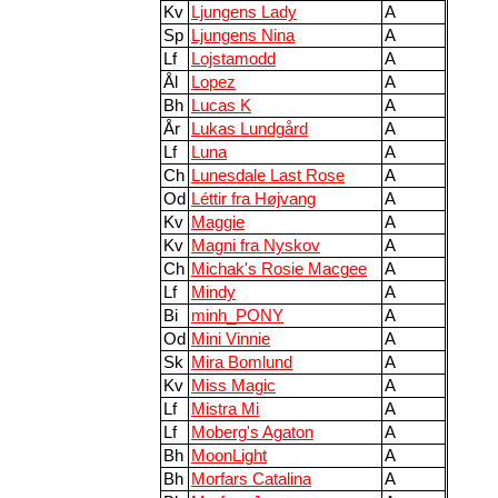
Kv
Ljungens Lady
A
Sp
Ljungens Nina
A
Lf
Lojstamodd
A
Ål
Lopez
A
Bh
Lucas K
A
År
Lukas Lundgård
A
Lf
Luna
A
Ch
Lunesdale Last Rose
A
Od
Léttir fra Højvang
A
Kv
Maggie
A
Kv
Magni fra Nyskov
A
Ch
Michak's Rosie Macgee
A
Lf
Mindy
A
Bi
minh_PONY
A
Od
Mini Vinnie
A
Sk
Mira Bomlund
A
Kv
Miss Magic
A
Lf
Mistra Mi
A
Lf
Moberg's Agaton
A
Bh
MoonLight
A
Bh
Morfars Catalina
A