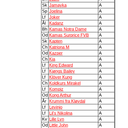
Sk
Jamayka
A
Sp
Joelina
A
Lf
Joker
A
Ål
Kadanz
A
Bh
Kamas Notra Dame
A
Od
Kamas Surprice FVB
A
Sk
Kapten
A
Ch
Katriona M
A
Od
Kazper
A
Ch
Kia
A
Lf
King Edward
A
Lf
Kjøngs Bailey
A
Lf
Klöver Kung
A
Ch
Koldkurs Mirakel
A
Lf
Kompiz
A
Od
Kong Arthur
A
År
Krummi fra Kløvdal
A
Lf
Levinjo
A
Lf
Lil's Nikolina
A
Kv
Lille Lyn
A
Od
Little John
A