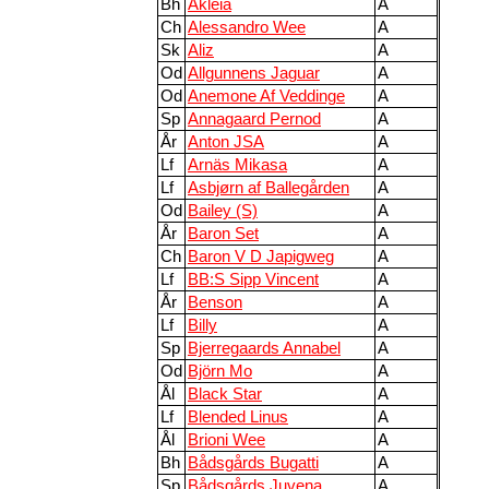
Bh
Akleia
A
Ch
Alessandro Wee
A
Sk
Aliz
A
Od
Allgunnens Jaguar
A
Od
Anemone Af Veddinge
A
Sp
Annagaard Pernod
A
År
Anton JSA
A
Lf
Arnäs Mikasa
A
Lf
Asbjørn af Ballegården
A
Od
Bailey (S)
A
År
Baron Set
A
Ch
Baron V D Japigweg
A
Lf
BB:S Sipp Vincent
A
År
Benson
A
Lf
Billy
A
Sp
Bjerregaards Annabel
A
Od
Björn Mo
A
Ål
Black Star
A
Lf
Blended Linus
A
Ål
Brioni Wee
A
Bh
Bådsgårds Bugatti
A
Sp
Bådsgårds Juvena
A