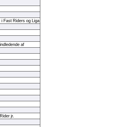
 i Fast Riders og Liga
indledende af
ider jr.