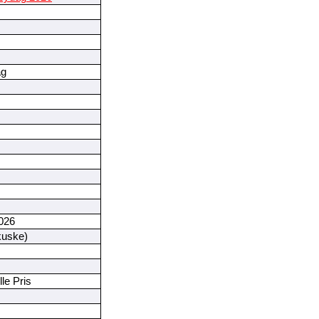
ag
026
kuske)
le Pris