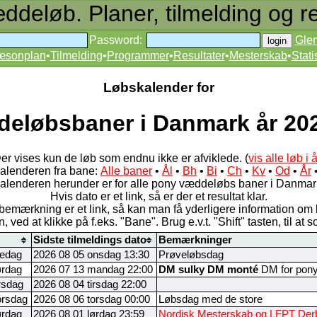
deløb. Planer, tilmelding og re
Password:
Gle
æsonplan
•
Tilmelding
•
Programmer
•
Resultater
•
Mesterskab
•
Stati
Løbskalender for
deløbsbaner i Danmark år 202
er vises kun de løb som endnu ikke er afviklede. (
vis alle løb i å
kalenderen fra bane:
Alle baner
•
Ål
•
Bh
•
Bi
•
Ch
•
Kv
•
Od
•
År
alenderen herunder er for alle pony væddeløbs baner i Danmar
Hvis dato er et link, så er der et resultat klar.
bemærkning er et link, så kan man få yderligere information om 
, ved at klikke på f.eks. "Bane". Brug e.v.t. "Shift" tasten, til at s
Sidste tilmeldings dato
Bemærkninger
redag
2026 08 05 onsdag 13:30
Prøveløbsdag
ørdag
2026 07 13 mandag 22:00
DM sulky
DM monté
DM for pon
rsdag
2026 08 04 tirsdag 22:00
orsdag
2026 08 06 torsdag 00:00
Løbsdag med de store
ørdag
2026 08 01 lørdag 23:59
Nordisk Mesterskab og LFPT Der