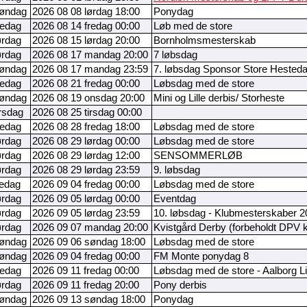
søndag
2026 08 08 lørdag 18:00
Ponydag
redag
2026 08 14 fredag 00:00
Løb med de store
ørdag
2026 08 15 lørdag 20:00
Bornholmsmesterskab
ørdag
2026 08 17 mandag 20:00
7 løbsdag
søndag
2026 08 17 mandag 23:59
7. løbsdag Sponsor Store Hested
redag
2026 08 21 fredag 00:00
Løbsdag med de store
søndag
2026 08 19 onsdag 20:00
Mini og Lille derbis/ Storheste
irsdag
2026 08 25 tirsdag 00:00
redag
2026 08 28 fredag 18:00
Løbsdag med de store
ørdag
2026 08 29 lørdag 00:00
Løbsdag med de store
ørdag
2026 08 29 lørdag 12:00
SENSOMMERLØB
ørdag
2026 08 29 lørdag 23:59
9. løbsdag
redag
2026 09 04 fredag 00:00
Løbsdag med de store
ørdag
2026 09 05 lørdag 00:00
Eventdag
ørdag
2026 09 05 lørdag 23:59
10. løbsdag - Klubmesterskaber 2
ørdag
2026 09 07 mandag 20:00
Kvistgård Derby (forbeholdt DPV 
søndag
2026 09 06 søndag 18:00
Løbsdag med de store
søndag
2026 09 04 fredag 00:00
FM Monte ponydag 8
redag
2026 09 11 fredag 00:00
Løbsdag med de store - Aalborg Lil
ørdag
2026 09 11 fredag 20:00
Pony derbis
søndag
2026 09 13 søndag 18:00
Ponydag