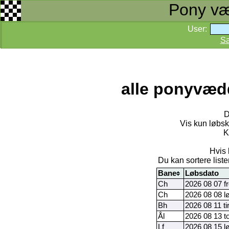
Pony væd
User:
S
alle ponyvæd
D
Vis kun løbs
K
Hvis 
Du kan sortere listen
Bane
Løbsdato
Ch
2026 08 07 f
Ch
2026 08 08 l
Bh
2026 08 11 ti
Ål
2026 08 13 t
Lf
2026 08 15 l