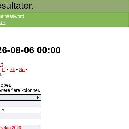
sultater.
mt password
stik
6-08-06 00:00
r
)
•
Lf
•
Sk
•
Sp
•
k.
løbet.
ortere flere kolonner.
yer
bydag 2026