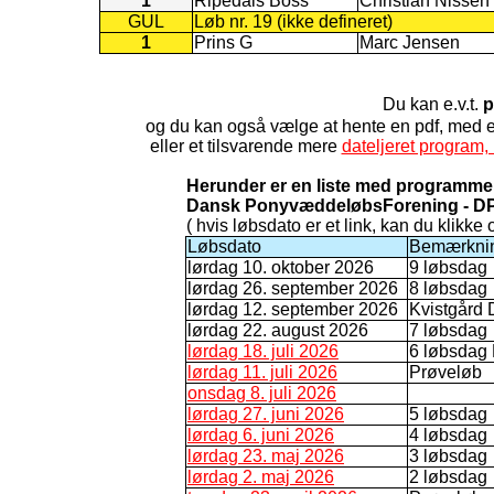
1
Ripedals Boss
Christian Nissen
GUL
Løb nr. 19 (ikke defineret)
1
Prins G
Marc Jensen
Du kan e.v.t.
p
og du kan også vælge at hente en pdf, med
eller et tilsvarende mere
dateljeret program, 
Herunder er en liste med programme
Dansk PonyvæddeløbsForening - D
( hvis løbsdato er et link, kan du klikke 
Løbsdato
Bemærkni
lørdag 10. oktober 2026
9 løbsdag
lørdag 26. september 2026
8 løbsdag
lørdag 12. september 2026
Kvistgård 
lørdag 22. august 2026
7 løbsdag
lørdag 18. juli 2026
6 løbsdag
lørdag 11. juli 2026
Prøveløb
onsdag 8. juli 2026
lørdag 27. juni 2026
5 løbsdag
lørdag 6. juni 2026
4 løbsdag
lørdag 23. maj 2026
3 løbsdag
lørdag 2. maj 2026
2 løbsdag