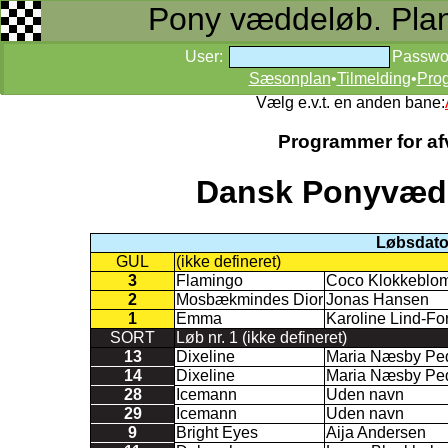
Pony væddeløb. Planer
User:
Passwo
Sæsonplan
•
Tilmelding
•
Pro
Vælg e.v.t. en anden bane:
Programmer for afv
Dansk Ponyvædd
Løbsdato 
GUL
(ikke defineret)
3
Flamingo
Coco Klokkeblom
2
Mosbækmindes Dior
Jonas Hansen
1
Emma
Karoline Lind-Fo
SORT
Løb nr. 1 (ikke defineret)
13
Dixeline
Maria Næsby Pe
14
Dixeline
Maria Næsby Pe
28
Icemann
Uden navn
29
Icemann
Uden navn
9
Bright Eyes
Aija Andersen