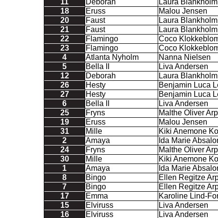
11
Deborah
Laura Blankholm
18
Eruss
Malou Jensen
20
Faust
Laura Blankholm
21
Faust
Laura Blankholm
22
Flamingo
Coco Klokkeblom
23
Flamingo
Coco Klokkeblom
4
Atlanta Nyholm
Nanna Nielsen
5
Bella II
Liva Andersen
12
Deborah
Laura Blankholm
26
Hesty
Benjamin Luca 
27
Hesty
Benjamin Luca 
6
Bella II
Liva Andersen
25
Fryns
Malthe Oliver Arp
19
Eruss
Malou Jensen
31
Mille
Kiki Anemone K
2
Amaya
Ida Marie Absalo
24
Fryns
Malthe Oliver Arp
30
Mille
Kiki Anemone K
1
Amaya
Ida Marie Absalo
8
Bingo
Ellen Regitze Ar
7
Bingo
Ellen Regitze Ar
17
Emma
Karoline Lind-Fo
15
Elviruss
Liva Andersen
16
Elviruss
Liva Andersen