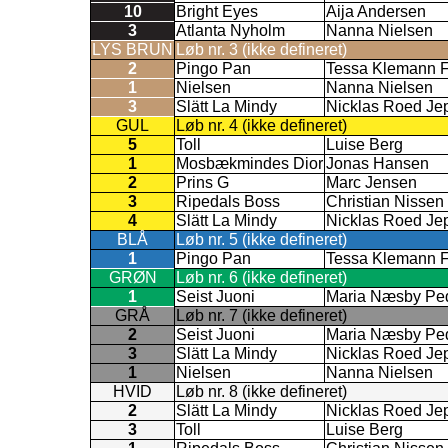
10
Bright Eyes
Aija Andersen
3
Atlanta Nyholm
Nanna Nielsen
LYS BRUN
Løb nr. 3 (ikke defineret)
2
Pingo Pan
Tessa Klemann F
1
Nielsen
Nanna Nielsen
3
Slätt La Mindy
Nicklas Roed Je
GUL
Løb nr. 4 (ikke defineret)
5
Toll
Luise Berg
1
Mosbækmindes Dior
Jonas Hansen
2
Prins G
Marc Jensen
3
Ripedals Boss
Christian Nissen
4
Slätt La Mindy
Nicklas Roed Je
BLÅ
Løb nr. 5 (ikke defineret)
1
Pingo Pan
Tessa Klemann F
GRØN
Løb nr. 6 (ikke defineret)
1
Seist Juoni
Maria Næsby Pe
GRÅ
Løb nr. 7 (ikke defineret)
2
Seist Juoni
Maria Næsby Pe
3
Slätt La Mindy
Nicklas Roed Je
1
Nielsen
Nanna Nielsen
HVID
Løb nr. 8 (ikke defineret)
2
Slätt La Mindy
Nicklas Roed Je
3
Toll
Luise Berg