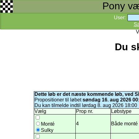
Pony væd
User:
S
V
Du sk
Dette løb er det næste kommende løb, ved S
Propositioner til løbet
søndag 16. aug 2026 00
Du kan tilmelde indtil lørdag 8. aug 2026 18:00
Vælg
Prop nr.
Løbstype
4
Både monté o
Monté
Sulky