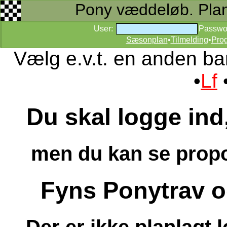
Pony væddeløb. Planer
User:
Passwo
Sæsonplan
•
Tilmelding
•
Pro
Vælg e.v.t. en anden ba
•
Lf
Du skal logge ind,
men du kan se propos
Fyns Ponytrav o
Der er ikke planlagt