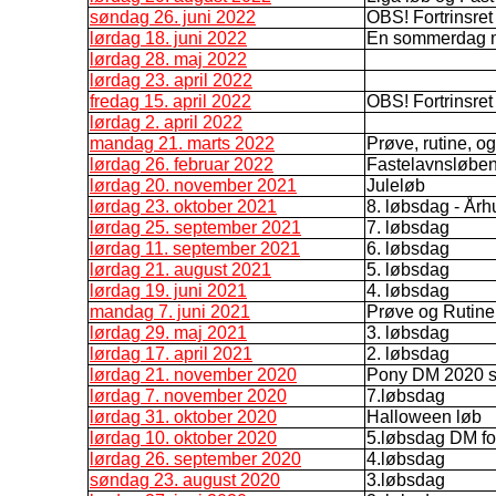
søndag 26. juni 2022
OBS! Fortrinsret 
lørdag 18. juni 2022
En sommerdag me
lørdag 28. maj 2022
lørdag 23. april 2022
fredag 15. april 2022
OBS! Fortrinsret
lørdag 2. april 2022
mandag 21. marts 2022
Prøve, rutine, 
lørdag 26. februar 2022
Fastelavnsløbe
lørdag 20. november 2021
Juleløb
lørdag 23. oktober 2021
8. løbsdag - Årh
lørdag 25. september 2021
7. løbsdag
lørdag 11. september 2021
6. løbsdag
lørdag 21. august 2021
5. løbsdag
lørdag 19. juni 2021
4. løbsdag
mandag 7. juni 2021
Prøve og Rutine
lørdag 29. maj 2021
3. løbsdag
lørdag 17. april 2021
2. løbsdag
lørdag 21. november 2020
Pony DM 2020 s
lørdag 7. november 2020
7.løbsdag
lørdag 31. oktober 2020
Halloween løb
lørdag 10. oktober 2020
5.løbsdag DM f
lørdag 26. september 2020
4.løbsdag
søndag 23. august 2020
3.løbsdag