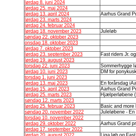
lørdag 8. juni 2024
lørdag 25. maj 2024
lørdag 13. april 2024
Aarhus Grand Pr
lørdag 23. marts 2024
lørdag 24. februar 2024
lørdag 18. november 2023
Juleløb
søndag 22. oktober 2023
onsdag 18. oktober 2023
lørdag 7. oktober 2023
lørdag 23. september 2023
Fast riders Jr. o
lørdag 19. august 2023
torsdag 22. juni 2023
Sommerhygge l
lørdag 10. juni 2023
DM for ponykus
torsdag 1. juni 2023
lørdag 13. maj 2023
En forårsdag iA
lørdag 15. april 2023
Aarhus Grand Pr
lørdag 25. marts 2023
Hjælperløbene (G
søndag 12. marts 2023
lørdag 25. februar 2023
Basic and more
søndag 20. november 2022
Juleløbene - E
torsdag 10. november 2022
lørdag 29. oktober 2022
Aarhus Grand pr
lørdag 17. september 2022
lørdag 20. august 2022
Liga løb og Fast 