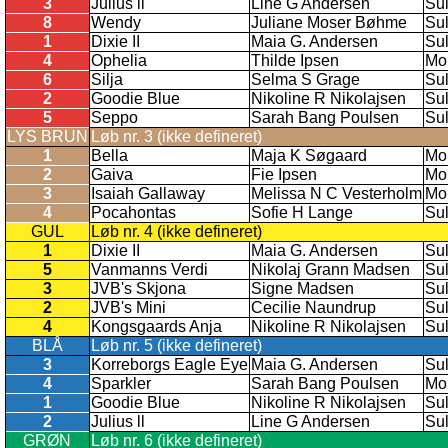
3
Julius ll
Line G Andersen
Su
8
Wendy
Juliane Moser Bøhme
Su
1
Dixie II
Maia G. Andersen
Su
4
Ophelia
Thilde Ipsen
Mo
6
Silja
Selma S Grage
Su
2
Goodie Blue
Nikoline R Nikolajsen
Su
5
Seppo
Sarah Bang Poulsen
Su
LYS BRUN
Løb nr. 3 (ikke defineret)
1
Bella
Maja K Søgaard
Mo
2
Gaiva
Fie Ipsen
Mo
3
Isaiah Gallaway
Melissa N C Vesterholm
Mo
4
Pocahontas
Sofie H Lange
Su
GUL
Løb nr. 4 (ikke defineret)
1
Dixie II
Maia G. Andersen
Su
5
Vanmanns Verdi
Nikolaj Grann Madsen
Su
3
JVB's Skjona
Signe Madsen
Su
2
JVB's Mini
Cecilie Naundrup
Su
4
Kongsgaards Anja
Nikoline R Nikolajsen
Su
BLÅ
Løb nr. 5 (ikke defineret)
3
Korreborgs Eagle Eye
Maia G. Andersen
Su
4
Sparkler
Sarah Bang Poulsen
Mo
1
Goodie Blue
Nikoline R Nikolajsen
Su
2
Julius ll
Line G Andersen
Su
GRØN
Løb nr. 6 (ikke defineret)