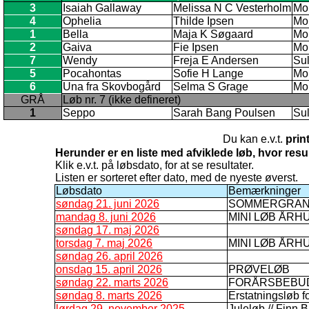
3
Isaiah Gallaway
Melissa N C Vesterholm
Mo
4
Ophelia
Thilde Ipsen
Mo
1
Bella
Maja K Søgaard
Mo
2
Gaiva
Fie Ipsen
Mo
7
Wendy
Freja E Andersen
Su
5
Pocahontas
Sofie H Lange
Mo
6
Una fra Skovbogård
Selma S Grage
Mo
GRÅ
Løb nr. 7 (ikke defineret)
1
Seppo
Sarah Bang Poulsen
Su
Du kan e.v.t.
prin
Herunder er en liste med afviklede løb, hvor res
Klik e.v.t. på løbsdato, for at se resultater.
Listen er sorteret efter dato, med de nyeste øverst.
Løbsdato
Bemærkninger
søndag 21. juni 2026
SOMMERGRAN
mandag 8. juni 2026
MINI LØB ÅRH
søndag 17. maj 2026
torsdag 7. maj 2026
MINI LØB ÅRH
søndag 26. april 2026
onsdag 15. april 2026
PRØVELØB
søndag 22. marts 2026
FORÅRSBEBU
søndag 8. marts 2026
Erstatningsløb fo
lørdag 29. november 2025
Juleløb // Finn 