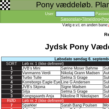
Pony væddeløb. Planer
User:
Passwo
Sæsonplan
•
Tilmelding
•
Pro
Vælg e.v.t. en anden bane:
Re
Jydsk Pony Vædd
Løbsdato søndag 6. septemb
SORT
Løb nr. 1 (ikke defineret)
1
JVB's Mini
Sørine Moser Bøhme
Su
7
Vanmanns Verdi
Nikolaj Grann Madsen
Aut
6
Turbo Tulle
Selma S Grage
Su
4
Korreborgs Eagle Eye
Line G Andersen
Su
2
JVB's Skjona
Signe Madsen
Su
5
Silja
Selma S Grage
Su
3
Kongsgaards Anja
Nikoline R Nikolajsen
Su
RØD
Løb nr. 2 (ikke defineret)
7
Sparkler
Sarah Bang Poulsen
Mo