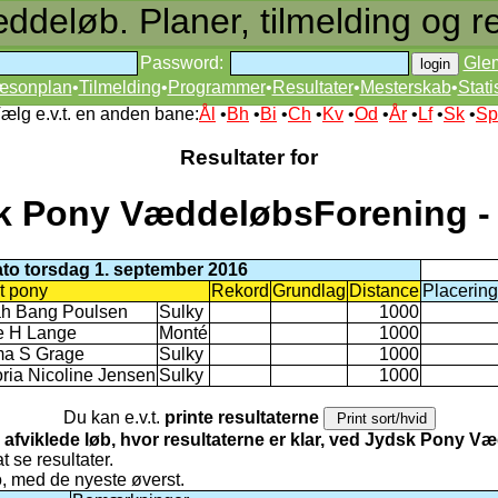
deløb. Planer, tilmelding og re
Password:
Gle
æsonplan
•
Tilmelding
•
Programmer
•
Resultater
•
Mesterskab
•
Stati
ælg e.v.t. en anden bane:
Ål
•
Bh
•
Bi
•
Ch
•
Kv
•
Od
•
År
•
Lf
•
Sk
•
Sp
Resultater for
k Pony VæddeløbsForening -
to torsdag 1. september 2016
t pony
Rekord
Grundlag
Distance
Placering
h Bang Poulsen
Sulky
1000
e H Lange
Monté
1000
ma S Grage
Sulky
1000
oria Nicoline Jensen
Sulky
1000
Du kan e.v.t.
printe resultaterne
 afviklede løb, hvor resultaterne er klar, ved Jydsk Pony 
at se resultater.
to, med de nyeste øverst.