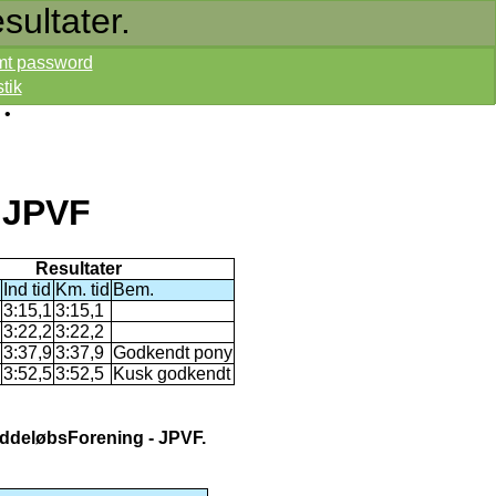
sultater.
mt password
stik
•
 JPVF
Resultater
Ind tid
Km. tid
Bem.
3:15,1
3:15,1
3:22,2
3:22,2
3:37,9
3:37,9
Godkendt pony
3:52,5
3:52,5
Kusk godkendt
VæddeløbsForening - JPVF.