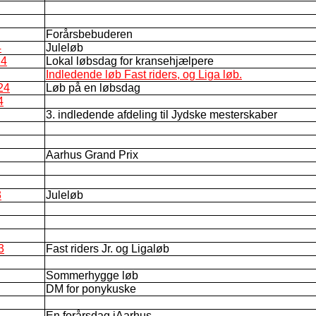
Forårsbebuderen
4
Juleløb
24
Lokal løbsdag for kransehjælpere
Indledende løb Fast riders, og Liga løb.
24
Løb på en løbsdag
4
3. indledende afdeling til Jydske mesterskaber
Aarhus Grand Prix
3
Juleløb
3
Fast riders Jr. og Ligaløb
Sommerhygge løb
DM for ponykuske
En forårsdag iAarhus