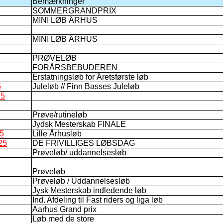
Bemærkninger
SOMMERGRANDPRIX
MINI LØB ÅRHUS
MINI LØB ÅRHUS
PRØVELØB
FORÅRSBEBUDEREN
Erstatningsløb for Åretsførste løb
5
Juleløb // Finn Basses Juleløb
25
Prøve/rutineløb
Jydsk Mesterskab FINALE
25
Lille Århusløb
25
DE FRIVILLIGES LØBSDAG
Prøveløb/ uddannelsesløb
Prøveløb
Prøveløb / Uddannelsesløb
Jysk Mesterskab indledende løb
Ind. Afdeling til Fast riders og liga løb
Aarhus Grand prix
Løb med de store