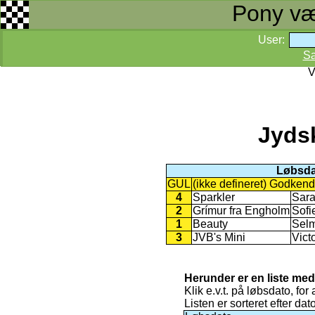
Pony væd
User:
S
V
Jyds
Løbsda
GUL
(ikke defineret) Godkend
4
Sparkler
Sara
2
Grímur fra Engholm
Sofi
1
Beauty
Sel
3
JVB's Mini
Vict
Herunder er en liste med
Klik e.v.t. på løbsdato, for 
Listen er sorteret efter da