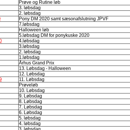
Prøve og Rutine løb
3. løbsdag
2. løbsdag
0
Pony DM 2020 samt sæsonafslutning JPVF
7.løbsdag
Halloween løb
5.løbsdag DM for ponykuske 2020
0
4.løbsdag
3.løbsdag
2. løbsdag
1.løbsdag
Århus Grand Prix
13. Løbsdag - Halloween
12. Løbsdag
9
11. Løbsdag
Prøveløb
10. Løbsdag
9. Løbsdag
8. Løbsdag
7. Løbsdag
6. Løbsdag
5. løbsdag
4. løbsdag
3. løbsdag