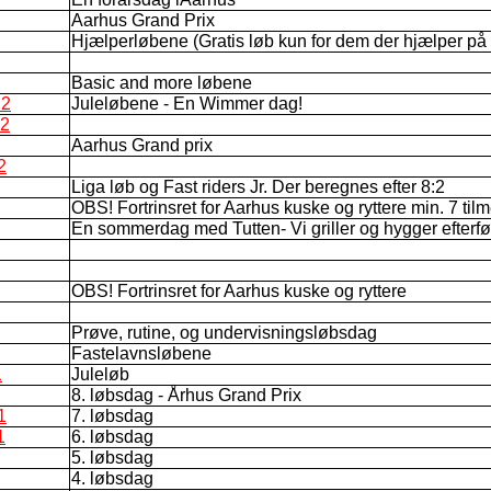
Aarhus Grand Prix
Hjælperløbene (Gratis løb kun for dem der hjælper på
Basic and more løbene
22
Juleløbene - En Wimmer dag!
22
Aarhus Grand prix
2
Liga løb og Fast riders Jr. Der beregnes efter 8:2
OBS! Fortrinsret for Aarhus kuske og ryttere min. 7 tilm
En sommerdag med Tutten- Vi griller og hygger efterf
OBS! Fortrinsret for Aarhus kuske og ryttere
Prøve, rutine, og undervisningsløbsdag
Fastelavnsløbene
1
Juleløb
8. løbsdag - Århus Grand Prix
1
7. løbsdag
1
6. løbsdag
5. løbsdag
4. løbsdag