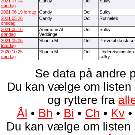
2021 07 04
Candy
Od
Sulky
søndag
2021 06 19 lørdag
Candy
Od
Sulky
2021 05 26
Candy
Od
Rutineløb
onsdag
2021 05 16
Anemone Af
Od
Sulky
søndag
Veddinge
2021 05 06
Sharifa M
Od
Prøveløb kusk su
torsdag
2020 10 25
Sharifa M
Od
Undervisningsløb
søndag
sulky
Se data på andre p
Du kan vælge om listen 
og ryttere fra
all
Ål
•
Bh
•
Bi
•
Ch
•
Kv
Du kan vælge om listen