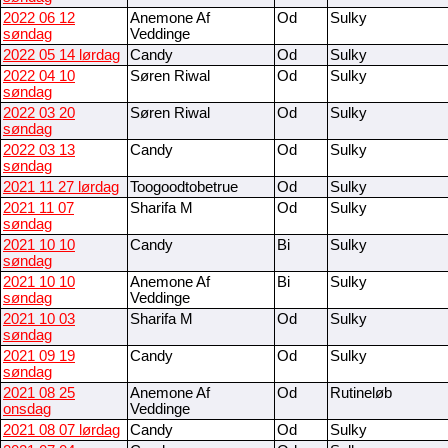
2022 06 12
Anemone Af
Od
Sulky
søndag
Veddinge
2022 05 14 lørdag
Candy
Od
Sulky
2022 04 10
Søren Riwal
Od
Sulky
søndag
2022 03 20
Søren Riwal
Od
Sulky
søndag
2022 03 13
Candy
Od
Sulky
søndag
2021 11 27 lørdag
Toogoodtobetrue
Od
Sulky
2021 11 07
Sharifa M
Od
Sulky
søndag
2021 10 10
Candy
Bi
Sulky
søndag
2021 10 10
Anemone Af
Bi
Sulky
søndag
Veddinge
2021 10 03
Sharifa M
Od
Sulky
søndag
2021 09 19
Candy
Od
Sulky
søndag
2021 08 25
Anemone Af
Od
Rutineløb
onsdag
Veddinge
2021 08 07 lørdag
Candy
Od
Sulky