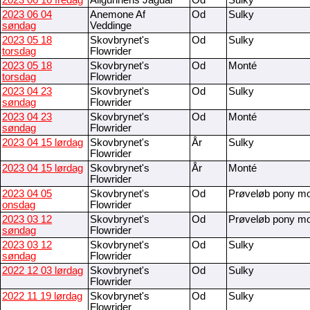
2023 06 16 fredag
Allgunnens Jaguar
Od
Sulky
2023 06 04
Anemone Af
Od
Sulky
søndag
Veddinge
2023 05 18
Skovbrynet's
Od
Sulky
torsdag
Flowrider
2023 05 18
Skovbrynet's
Od
Monté
torsdag
Flowrider
2023 04 23
Skovbrynet's
Od
Sulky
søndag
Flowrider
2023 04 23
Skovbrynet's
Od
Monté
søndag
Flowrider
2023 04 15 lørdag
Skovbrynet's
År
Sulky
Flowrider
2023 04 15 lørdag
Skovbrynet's
År
Monté
Flowrider
2023 04 05
Skovbrynet's
Od
Prøveløb pony m
onsdag
Flowrider
2023 03 12
Skovbrynet's
Od
Prøveløb pony m
søndag
Flowrider
2023 03 12
Skovbrynet's
Od
Sulky
søndag
Flowrider
2022 12 03 lørdag
Skovbrynet's
Od
Sulky
Flowrider
2022 11 19 lørdag
Skovbrynet's
Od
Sulky
Flowrider