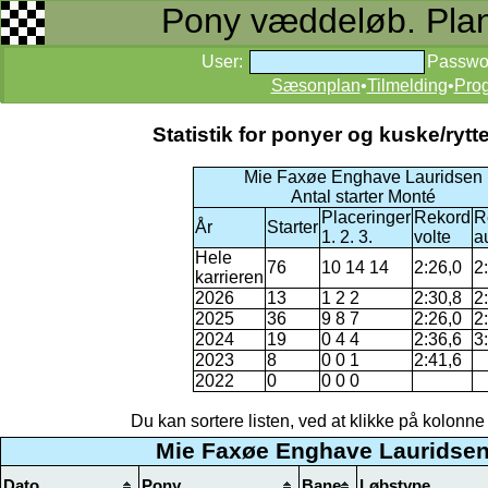
Pony væddeløb. Planer
User:
Passwo
Sæsonplan
•
Tilmelding
•
Pro
Statistik for ponyer og kuske/ry
Mie Faxøe Enghave Lauridsen
Antal starter Monté
Placeringer
Rekord
R
År
Starter
1. 2. 3.
volte
a
Hele
76
10 14 14
2:26,0
2
karrieren
2026
13
1 2 2
2:30,8
2
2025
36
9 8 7
2:26,0
2
2024
19
0 4 4
2:36,6
3
2023
8
0 0 1
2:41,6
2022
0
0 0 0
Du kan sortere listen, ved at klikke på kolonne na
Mie Faxøe Enghave Lauridsen 
Dato
Pony
Bane
Løbstype