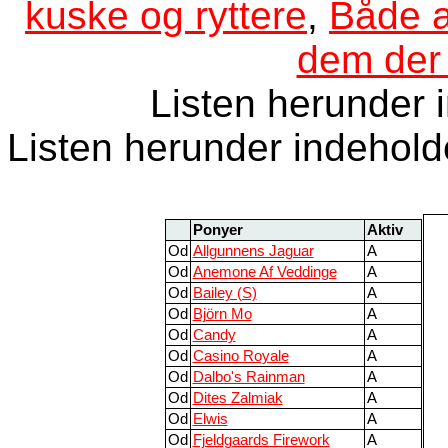
kuske og ryttere
,
Både a
dem der 
Listen herunder 
Listen herunder indehold
Ponyer
Aktiv
Od
Allgunnens Jaguar
A
Od
Anemone Af Veddinge
A
Od
Bailey (S)
A
Od
Björn Mo
A
Od
Candy
A
Od
Casino Royale
A
Od
Dalbo's Rainman
A
Od
Dites Zalmiak
A
Od
Elwis
A
Od
Fjeldgaards Firework
A