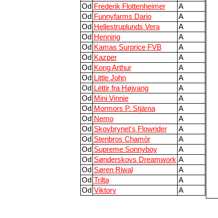
Od
Frederik Flottenheimer
A
Od
Funnyfarms Dario
A
Od
Hellestruplunds Vera
A
Od
Henning
A
Od
Kamas Surprice FVB
A
Od
Kazper
A
Od
Kong Arthur
A
Od
Little John
A
Od
Léttir fra Højvang
A
Od
Mini Vinnie
A
Od
Mormors P. Stjärna
A
Od
Nemo
A
Od
Skovbrynet's Flowrider
A
Od
Stenbros Chamör
A
Od
Supreme Sonnyboy
A
Od
Sønderskovs Dreamwork
A
Od
Søren Riwal
A
Od
Trilta
A
Od
Viktory
A