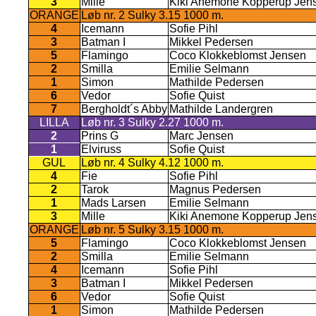
3
Mille
Kiki Anemone Kopperup Jen
ORANGE
Løb nr. 2 Sulky 3.15 1000 m.
4
Icemann
Sofie Pihl
3
Batman I
Mikkel Pedersen
5
Flamingo
Coco Klokkeblomst Jensen
2
Smilla
Emilie Selmann
1
Simon
Mathilde Pedersen
6
Vedor
Sofie Quist
7
Bergholdt´s Abby
Mathilde Landergren
LILLA
Løb nr. 3 Sulky 2.27 1000 m.
2
Prins G
Marc Jensen
1
Elviruss
Sofie Quist
GUL
Løb nr. 4 Sulky 4.12 1000 m.
4
Fie
Sofie Pihl
2
Tarok
Magnus Pedersen
1
Mads Larsen
Emilie Selmann
3
Mille
Kiki Anemone Kopperup Jen
ORANGE
Løb nr. 5 Sulky 3.15 1000 m.
5
Flamingo
Coco Klokkeblomst Jensen
2
Smilla
Emilie Selmann
4
Icemann
Sofie Pihl
3
Batman I
Mikkel Pedersen
6
Vedor
Sofie Quist
1
Simon
Mathilde Pedersen