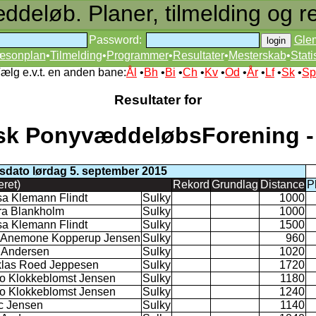
deløb. Planer, tilmelding og re
Password:
Gle
æsonplan
•
Tilmelding
•
Programmer
•
Resultater
•
Mesterskab
•
Stati
ælg e.v.t. en anden bane:
Ål
•
Bh
•
Bi
•
Ch
•
Kv
•
Od
•
År
•
Lf
•
Sk
•
Sp
Resultater for
sk PonyvæddeløbsForening -
sdato lørdag 5. september 2015
eret)
Rekord
Grundlag
Distance
P
sa Klemann Flindt
Sulky
1000
ra Blankholm
Sulky
1000
sa Klemann Flindt
Sulky
1500
i Anemone Kopperup Jensen
Sulky
960
a Andersen
Sulky
1020
klas Roed Jeppesen
Sulky
1720
o Klokkeblomst Jensen
Sulky
1180
o Klokkeblomst Jensen
Sulky
1240
c Jensen
Sulky
1140