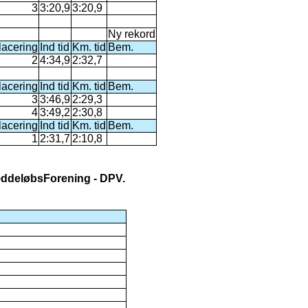
3
3:20,9
3:20,9
Ny rekord
lacering
Ind tid
Km. tid
Bem.
2
4:34,9
2:32,7
lacering
Ind tid
Km. tid
Bem.
3
3:46,9
2:29,3
4
3:49,2
2:30,8
lacering
Ind tid
Km. tid
Bem.
1
2:31,7
2:10,8
væddeløbsForening - DPV.