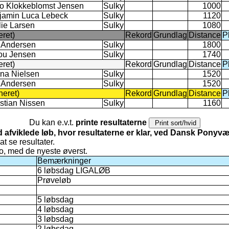
o Klokkeblomst Jensen
Sulky
1000
jamin Luca Lebeck
Sulky
1120
lie Larsen
Sulky
1080
eret)
Rekord
Grundlag
Distance
P
a Andersen
Sulky
1800
ou Jensen
Sulky
1740
eret)
Rekord
Grundlag
Distance
P
na Nielsen
Sulky
1520
a Andersen
Sulky
1520
neret)
Rekord
Grundlag
Distance
P
stian Nissen
Sulky
1160
Du kan e.v.t.
printe resultaterne
d afviklede løb, hvor resultaterne er klar, ved Dansk Pony
 at se resultater.
ato, med de nyeste øverst.
Bemærkninger
6 løbsdag LIGALØB
Prøveløb
5 løbsdag
4 løbsdag
3 løbsdag
2 løbsdag