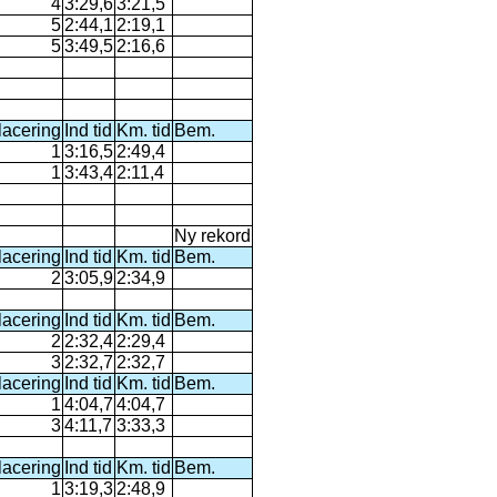
4
3:29,6
3:21,5
5
2:44,1
2:19,1
5
3:49,5
2:16,6
lacering
Ind tid
Km. tid
Bem.
1
3:16,5
2:49,4
1
3:43,4
2:11,4
Ny rekord
lacering
Ind tid
Km. tid
Bem.
2
3:05,9
2:34,9
lacering
Ind tid
Km. tid
Bem.
2
2:32,4
2:29,4
3
2:32,7
2:32,7
lacering
Ind tid
Km. tid
Bem.
1
4:04,7
4:04,7
3
4:11,7
3:33,3
lacering
Ind tid
Km. tid
Bem.
1
3:19,3
2:48,9