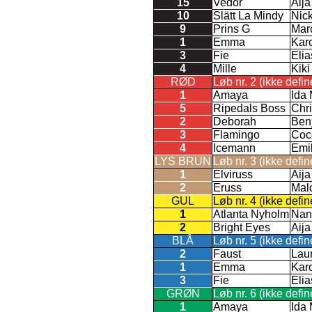
15
Vedor
Aij
10
Slätt La Mindy
Nic
9
Prins G
Mar
1
Emma
Kar
3
Fie
Eli
4
Mille
Kik
RØD
Løb nr. 2 (ikke defin
1
Amaya
Ida
5
Ripedals Boss
Chri
2
Deborah
Ben
3
Flamingo
Coc
4
Icemann
Emi
LYS BRUN
Løb nr. 3 (ikke defin
1
Elviruss
Aij
2
Eruss
Mal
GUL
Løb nr. 4 (ikke defin
1
Atlanta Nyholm
Nan
2
Bright Eyes
Aij
BLÅ
Løb nr. 5 (ikke defin
2
Faust
Lau
1
Emma
Kar
3
Fie
Eli
GRØN
Løb nr. 6 (ikke defin
1
Amaya
Ida