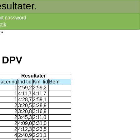
sultater.
mt password
stik
•
 DPV
Resultater
lacering
Ind tid
Km. tid
Bem.
1
2:59,2
2:59,2
1
4:11,7
4:11,7
1
4:28,7
2:59,1
2
3:20,5
3:28,9
2
3:20,8
3:16,9
2
3:45,3
2:11,0
2
4:09,0
3:31,0
2
4:12,3
3:23,5
4
2:40,9
2:21,1