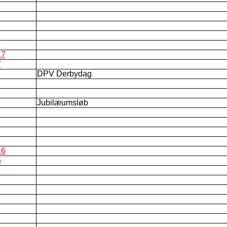
17
7
DPV Derbydag
Jubilæumsløb
16
6