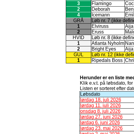
3
Flamingo
Coc
2
Deborah
Ben
4
Icemann
Emi
GRÅ
Løb nr. 7 (ikke defin
1
Elviruss
Aij
2
Eruss
Mal
HVID
Løb nr. 8 (ikke defin
1
Atlanta Nyholm
Nan
2
Bright Eyes
Aij
GUL
Løb nr. 12 (ikke defi
1
Ripedals Boss
Chri
Herunder er en liste me
Klik e.v.t. på løbsdato, for
Listen er sorteret efter d
Løbsdato
lørdag 18. juli 2026
lørdag 11. juli 2026
onsdag 8. juli 2026
lørdag 27. juni 2026
lørdag 6. juni 2026
lørdag 23. maj 2026
lørdag 2. maj 2026