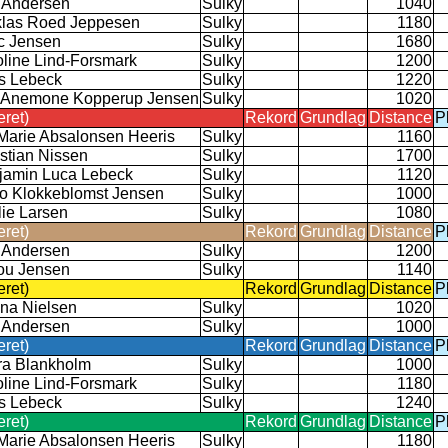
a Andersen
Sulky
1040
klas Roed Jeppesen
Sulky
1180
c Jensen
Sulky
1680
oline Lind-Forsmark
Sulky
1200
as Lebeck
Sulky
1220
i Anemone Kopperup Jensen
Sulky
1020
eret)
Rekord
Grundlag
Distance
P
 Marie Absalonsen Heeris
Sulky
1160
stian Nissen
Sulky
1700
jamin Luca Lebeck
Sulky
1120
o Klokkeblomst Jensen
Sulky
1000
lie Larsen
Sulky
1080
eret)
Rekord
Grundlag
Distance
P
a Andersen
Sulky
1200
ou Jensen
Sulky
1140
eret)
Rekord
Grundlag
Distance
P
na Nielsen
Sulky
1020
a Andersen
Sulky
1000
eret)
Rekord
Grundlag
Distance
P
ra Blankholm
Sulky
1000
oline Lind-Forsmark
Sulky
1180
as Lebeck
Sulky
1240
eret)
Rekord
Grundlag
Distance
P
 Marie Absalonsen Heeris
Sulky
1180