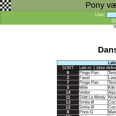
Pony væd
User:
S
V
Dan
Løb
SORT
Løb nr. 1 (ikke defin
6
Pingo Pan
Tes
2
Faust
Lau
7
Pingo Pan
Tes
5
Mille
Kik
14
Vedor
Aij
11
Slätt La Mindy
Nic
13
Smila III
Coc
12
Smila III
Coc
8
Prins G
Mar