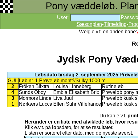
Pony væddeløb. Planer
User:
Passwo
Sæsonplan
•
Tilmelding
•
Pro
Vælg e.v.t. en anden bane:
Re
Jydsk Pony Vædd
Løbsdato tirsdag 2. september 2025 Prøvel
GUL
Løb nr. 1 Prøveløb monté/Sulky 1000 m.
2
Fröken Blixtra
Louisa Linneberg
Rutineløb
4
Sunds Oboy
Embla Elisabeth Brix
Prøveløb pony 
3
Mormors Linde
Liva Juul
Prøveløb kusk s
1
Nørkærs Lucca
Ellen Suhr Villefrance
Prøveløb kusk s
Du kan e.v.t.
prin
Herunder er en liste med afviklede løb, hvor res
Klik e.v.t. på løbsdato, for at se resultater.
Listen er sorteret efter dato, med de nyeste øverst.