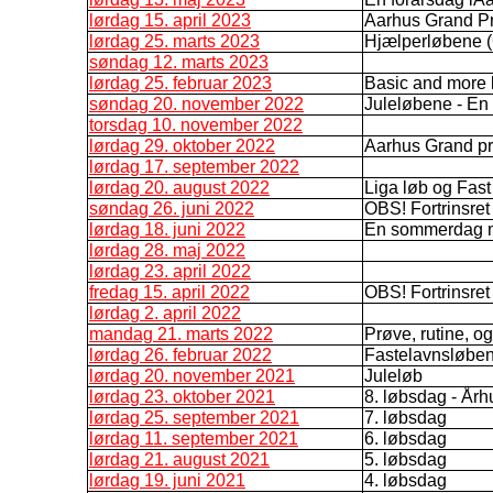
lørdag 15. april 2023
Aarhus Grand Pr
lørdag 25. marts 2023
Hjælperløbene (G
søndag 12. marts 2023
lørdag 25. februar 2023
Basic and more
søndag 20. november 2022
Juleløbene - E
torsdag 10. november 2022
lørdag 29. oktober 2022
Aarhus Grand pr
lørdag 17. september 2022
lørdag 20. august 2022
Liga løb og Fast 
søndag 26. juni 2022
OBS! Fortrinsret 
lørdag 18. juni 2022
En sommerdag me
lørdag 28. maj 2022
lørdag 23. april 2022
fredag 15. april 2022
OBS! Fortrinsret
lørdag 2. april 2022
mandag 21. marts 2022
Prøve, rutine, 
lørdag 26. februar 2022
Fastelavnsløbe
lørdag 20. november 2021
Juleløb
lørdag 23. oktober 2021
8. løbsdag - Årh
lørdag 25. september 2021
7. løbsdag
lørdag 11. september 2021
6. løbsdag
lørdag 21. august 2021
5. løbsdag
lørdag 19. juni 2021
4. løbsdag