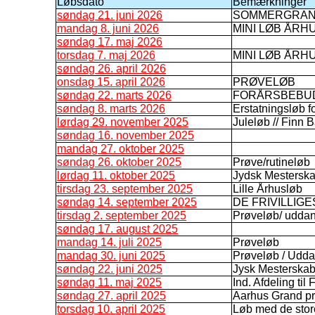
Løbsdato
Bemærkninger
søndag 21. juni 2026
SOMMERGRAN
mandag 8. juni 2026
MINI LØB ÅRH
søndag 17. maj 2026
torsdag 7. maj 2026
MINI LØB ÅRH
søndag 26. april 2026
onsdag 15. april 2026
PRØVELØB
søndag 22. marts 2026
FORÅRSBEBU
søndag 8. marts 2026
Erstatningsløb fo
lørdag 29. november 2025
Juleløb // Finn 
søndag 16. november 2025
mandag 27. oktober 2025
søndag 26. oktober 2025
Prøve/rutineløb
lørdag 11. oktober 2025
Jydsk Mestersk
tirsdag 23. september 2025
Lille Århusløb
søndag 14. september 2025
DE FRIVILLIG
tirsdag 2. september 2025
Prøveløb/ udda
søndag 17. august 2025
mandag 14. juli 2025
Prøveløb
mandag 30. juni 2025
Prøveløb / Udd
søndag 22. juni 2025
Jysk Mesterskab
søndag 11. maj 2025
Ind. Afdeling til 
søndag 27. april 2025
Aarhus Grand pr
torsdag 10. april 2025
Løb med de stor