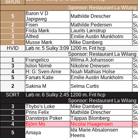
BRUN
Sponsor: Restaurant La Wilang
Baron V D
5
Mathilde Drescher
Su
Japigweg
2
Fisen
Mathilde Pedersen
Su
1
Frida Mørk
Laurits Lønstrup
Su
3
Alfred
Emilie Austin Munkholm
Su
4
Musse Mørk
Mike Damberg
Su
HVID
Løb nr. 5 Sulky 3:09 1200 m. Frit hcp
Sponsor: Restaurant La Wilang
1
Frangelico
Wilma A Johansson
Su
3
Isilon Nirmë
Nikoline Drewsen
Su
4
H: G: Sven-Arne
Noah Mathias Holse
Su
5
Farsøs Katie
Emilie Austin Munkholm
Su
2
Sakina M
Selma Curtis
Su
SORT
Løb nr. 6 Sulky 2.45 1200 m. Frit hcp
Sponsor: Restaurant La Wilang
3
Thybo's Loke
Mike Damberg
Su
2
Prins Felix
Mathilde Drescher
Su
1
Danstorps Poker
Täppas Blomberg
Su
4
Björn Mo
Nicolai Haagensen
Su
Ida Marie Absalonsen
5
Amaya
Su
Heeris