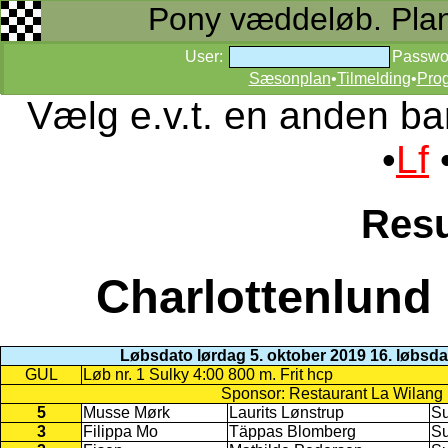
Pony væddeløb. Planer
User:
Passwo
Sæsonplan
•
Tilmelding
•
Pro
Vælg e.v.t. en anden ba
•
Lf
Resu
Charlottenlund
Løbsdato lørdag 5. oktober 2019 16. løbsd
GUL
Løb nr. 1 Sulky 4:00 800 m. Frit hcp
Sponsor: Restaurant La Wilang
5
Musse Mørk
Laurits Lønstrup
Su
3
Filippa Mo
Täppas Blomberg
Su