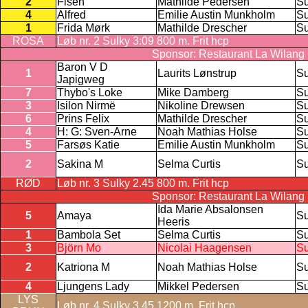
2
Fisen
Mathilde Pedersen
Su
4
Alfred
Emilie Austin Munkholm
Su
1
Frida Mørk
Mathilde Drescher
Su
ROSA
Løb nr. 2 Sulky 3:09 800 m. Frit hcp
Sponsor: Restaurant La Wilang
Baron V D
1
Laurits Lønstrup
Su
Japigweg
7
Thybo's Loke
Mike Damberg
Su
3
Isilon Nirmë
Nikoline Drewsen
Su
6
Prins Felix
Mathilde Drescher
Su
4
H: G: Sven-Arne
Noah Mathias Holse
Su
5
Farsøs Katie
Emilie Austin Munkholm
Su
2
Sakina M
Selma Curtis
Su
RØD
Løb nr. 3 Sulky 2.45 800 m. Frit hcp
Sponsor: Restaurant La Wilang
Ida Marie Absalonsen
5
Amaya
Su
Heeris
1
Bambola Set
Selma Curtis
Su
3
Björn Mo
Nicolai Haagensen
Su
2
Katriona M
Noah Mathias Holse
Su
4
Ljungens Lady
Mikkel Pedersen
Su
LYS
Løb nr. 4 Sulky 3.45 1200 m. Frit hcp