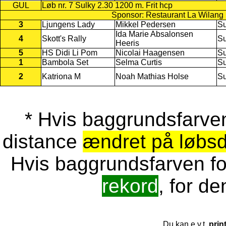
GUL
Løb nr. 7 Sulky 2.30 1200 m. Frit hcp
Sponsor: Restaurant La Wilang
3
Ljungens Lady
Mikkel Pedersen
Su
Ida Marie Absalonsen
4
Skott's Rally
Su
Heeris
5
HS Didi Li Pom
Nicolai Haagensen
Su
1
Bambola Set
Selma Curtis
Su
2
Katriona M
Noah Mathias Holse
Su
* Hvis baggrundsfarven 
distance
ændret på løbs
Hvis baggrundsfarven for
rekord
, for de
Du kan e.v.t.
prin