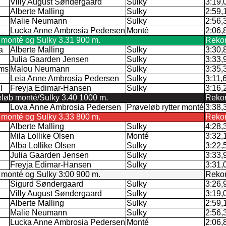
Villy August Søndergaard
Sulky
3:19,
Alberte Malling
Sulky
2:59,
Malie Neumann
Sulky
2:56,
Lucka Anne Ambrosia Pedersen
Monté
2:06,
 monté og Sulky 3.31 900 m.
Reko
a
Alberte Malling
Sulky
3:30,
Julia Gaarden Jensen
Sulky
3:33,
ams
Malou Neumann
Sulky
3:35,
Leia Anne Ambrosia Pedersen
Sulky
3:11,
l
Freyja Edimar-Hansen
Sulky
3:16,
eløb monté/Sulky 3.40 1000 m.
Reko
Lova Anne Ambrosia Pedersen
Prøveløb rytter monté
3:38,
 monté og Sulky 3.33 800 m.
Reko
Alberte Malling
Sulky
4:28,
Mila Lollike Olsen
Monté
3:32,
Alba Lollike Olsen
Sulky
3:22,
Julia Gaarden Jensen
Sulky
3:33,
Freyja Edimar-Hansen
Sulky
3:31,
 monté og Sulky 3:00 900 m.
Reko
Sigurd Søndergaard
Sulky
3:26,
Villy August Søndergaard
Sulky
3:19,
Alberte Malling
Sulky
2:59,
Malie Neumann
Sulky
2:56,
Lucka Anne Ambrosia Pedersen
Monté
2:06,