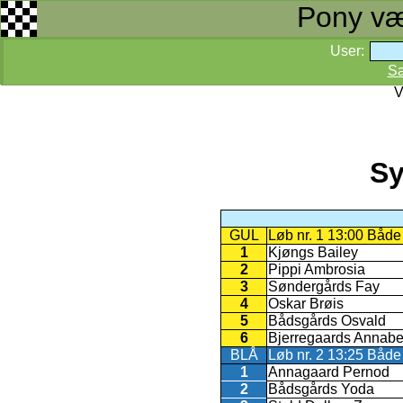
Pony væd
User:
S
V
Sy
GUL
Løb nr. 1 13:00 Både
1
Kjøngs Bailey
2
Pippi Ambrosia
3
Søndergårds Fay
4
Oskar Brøis
5
Bådsgårds Osvald
6
Bjerregaards Annabe
BLÅ
Løb nr. 2 13:25 Både
1
Annagaard Pernod
2
Bådsgårds Yoda