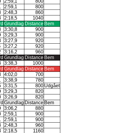
0
2:59,1
800
1
2:59,1
800
3
2:48,3
860
8
2:18,5
1040
rd
Grundlag
Distance
Bem
8
3:30,8
900
9
3:29,3
900
3
3:27,9
920
6
3:27,2
920
2
3:16,2
960
rd
Grundlag
Distance
Bem
3
3:38,3
1000
rd
Grundlag
Distance
Bem
3
4:02,0
700
1
3:38,9
780
5
3:31,5
800
Udgået
9
3:29,3
820
0
3:26,9
820
rd
Grundlag
Distance
Bem
9
3:06,2
880
0
2:59,1
900
1
2:59,1
900
3
2:48,3
960
8
2:18,5
1160