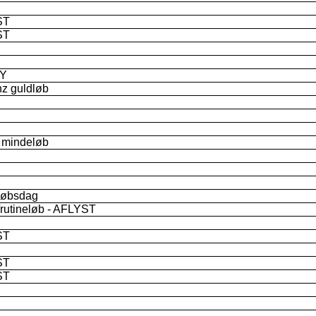
ST
ST
Y
z guldløb
 mindeløb
løbsdag
rutineløb - AFLYST
ST
ST
ST