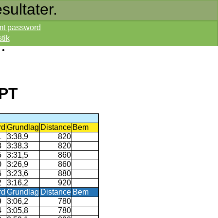
sultater.
mt password
stik
•
SPT
rd
Grundlag
Distance
Bem
1
3:38,9
820
3
3:38,3
820
5
3:31,5
860
0
3:26,9
860
6
3:23,6
880
2
3:16,2
920
rd
Grundlag
Distance
Bem
9
3:06,2
780
4
3:05,8
780