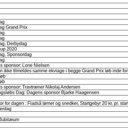
ag
ag Grand Prix
ag
ag
ag, Derbydag
up 2020
ag, Sponsordag
ag
s sponsor: Lone Nielsen
n ikke tilmeldes samme ekviage i begge Grand Prix løb inde f
løb
løb
 sponsor: Travtræner Nikolaj Andersen
ngsløbs Dag: Dagens sponsor Bjarke Haagensen
r for dagen : Fladså tømer og snedker, Startgebyr 20 kr. pr. star
erdag
 Jubilæum