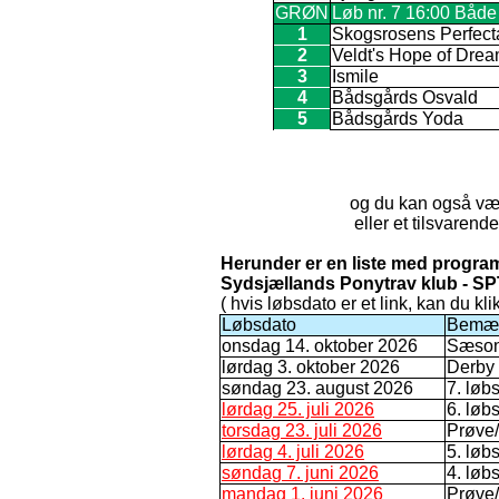
GRØN
Løb nr. 7 16:00 Både
1
Skogsrosens Perfect
2
Veldt's Hope of Dre
3
Ismile
4
Bådsgårds Osvald
5
Bådsgårds Yoda
og du kan også væ
eller et tilsvaren
Herunder er en liste med progra
Sydsjællands Ponytrav klub - SP
( hvis løbsdato er et link, kan du kl
Løbsdato
Bemær
onsdag 14. oktober 2026
Sæson
lørdag 3. oktober 2026
Derby
søndag 23. august 2026
7. løb
lørdag 25. juli 2026
6. løb
torsdag 23. juli 2026
Prøve/
lørdag 4. juli 2026
5. løb
søndag 7. juni 2026
4. løb
mandag 1. juni 2026
Prøve/