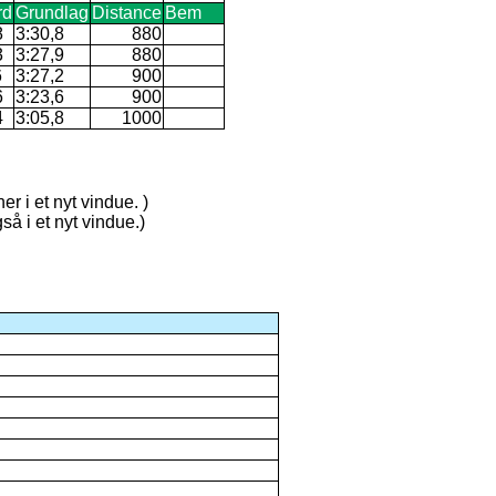
rd
Grundlag
Distance
Bem
8
3:30,8
880
3
3:27,9
880
6
3:27,2
900
6
3:23,6
900
4
3:05,8
1000
er i et nyt vindue. )
så i et nyt vindue.)