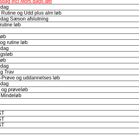
sdag Incl Mors dags løb
sdag
 Rutine og Udd plus alm løb
sdag Sæson afslutning
rutine løb
løb
og rutine løb
sdag
agsløb
løb
sdag
g Trav
-Prøve og uddannelses løb
sdag
 og prøveløb
 Mindeløb
ST
ST
ST