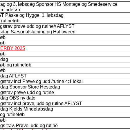
dag og 3. løbsdag Sponsor HS Montage og Smedeservice
 mindeløb
T Påske og Hygge. 1. løbsdag
 rutineløb
strav prøve udd og rutine// AFLYST
bsdag Sæsonafslutning og Halloween
løb
løb
DERBY 2025
løb
sdag
øb og rutineløb
løb
bsdag AFLYST
gstrav incl Prøve og udd /rutine 4:1 lokal
sdag Sponsor Store Hestedag
gstrav prøve udd og rutine
sdag OBS ny dato
gstrav incl prøve, udd og rutine AFLYST
sdag Kjelds Mindeløbsdag
og rutineløb
løb
gs trav. Prøve, udd og rutine