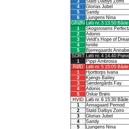
3
Stald Dalbys Zorro
4
Glorias Jubel
5
Sandy
6
Ljungens Nina
GRØN
Løb nr. 3 13.50 Både
1
Skogsrosens Perfect
2
Adonis
3
Veldt's Hope of Dre
4
Ismile
5
Bjerregaards Annabe
SORT
Løb nr. 4 14.40 Prøv
1
Pippi Ambrosia
RØD
Løb nr. 5 15:05 Både
1
Hjorttorps Ivana
2
Kjøngs Bailey
3
Søndergårds Fay
4
Adonis
5
Oskar Brøis
HVID
Løb nr. 6 15:30 Både
1
Annagaard Pernod
2
Stald Dalbys Zorro
3
Glorias Jubel
4
Sandy
5
Ljungens Nina