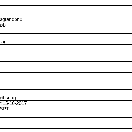
rsgrandprix
løb
dag
løbsdag
et 15-10-2017
 SPT