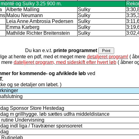
 monté og Sulky 3.25 900 m.
Reko
a
Alberte Malling
Sulky
3:30,
ams
Malou Neumann
Sulky
3:35,
Leia Anne Ambrosia Pedersen
Sulky
3:11,
Emma Karberg
Sulky
3:19,
Mathilde Richter Breitenstein
Sulky
3:02,
Du kan e.v.t.
printe programmet
lge at hente en pdf, med et meget mere
detaljeret program!
( åbn
de mere
dateljeret program, med sideskift efter hvert løb
( åbner og
mmer for kommende- og afviklede løb
ved
T.
ikke og se detaljer om løbet. )
kninger
afslutning
sdag Sponsor Store Hestedag
sdag m grillhygge. løb sættes udfra middeldistance
 rutine Undervisning
sdag indl liga / Travtræner sponsoreret
sdag
 Rutineløb