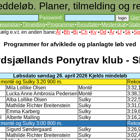
deløb. Planer, tilmelding og re
Password:
Gle
æsonplan
•
Tilmelding
•
Programmer
•
Resultater
•
Mesterskab
•
Stati
ælg e.v.t. en anden bane:
Ål
•
Bh
•
Bi
•
Ch
•
Kv
•
Od
•
År
•
Lf
•
Sk
•
Sp
Programmer for afviklede og planlagte løb ved
dsjællands Ponytrav klub - 
Løbsdato søndag 26. april 2026 Kjelds mindeløb
 monté og Sulky 3.20 900 m.
Reko
Mila Lollike Olsen
Monté
3:32,
Lucka Anne Ambrosia Pedersen
Monté
3:38,
Alba Lollike Olsen
Sulky
3:22,
Mathilde Richter Breitenstein
Sulky
3:31,
Emma Karberg
Sulky
3:19,
l
Alberte Malling
Sulky
3:16,
 monté og Sulky 3:00 800 m.
Reko
Sigurd Søndergaard
Sulky
3:26,
Mathilde Richter Breitenstein
Sulky
3:02,