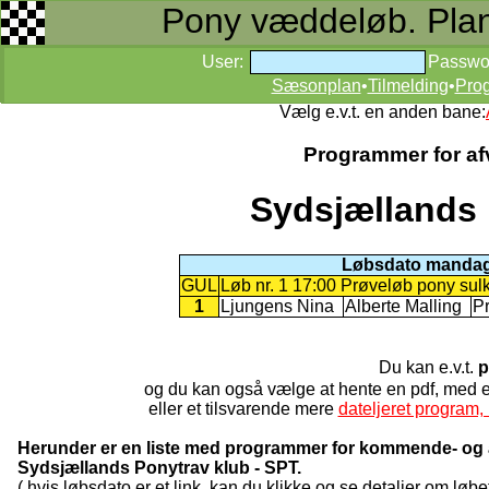
Pony væddeløb. Planer
User:
Passwo
Sæsonplan
•
Tilmelding
•
Pro
Vælg e.v.t. en anden bane:
Programmer for afv
Sydsjællands 
Løbsdato mandag 
GUL
Løb nr. 1 17:00 Prøveløb pony sul
1
Ljungens Nina
Alberte Malling
Pr
Du kan e.v.t.
p
og du kan også vælge at hente en pdf, med
eller et tilsvarende mere
dateljeret program, 
Herunder er en liste med programmer for kommende- og a
Sydsjællands Ponytrav klub - SPT.
( hvis løbsdato er et link, kan du klikke og se detaljer om løbet