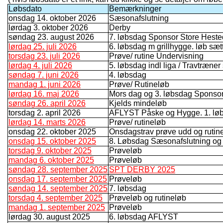
Løbsdato
Bemærkninger
onsdag 14. oktober 2026
Sæsonafslutning
lørdag 3. oktober 2026
Derby
søndag 23. august 2026
7. løbsdag Sponsor Store Hest
lørdag 25. juli 2026
6. løbsdag m grillhygge. løb sæt
torsdag 23. juli 2026
Prøve/ rutine Undervisning
lørdag 4. juli 2026
5. løbsdag indl liga / Travtræner
søndag 7. juni 2026
4. løbsdag
mandag 1. juni 2026
Prøve/ Rutineløb
lørdag 16. maj 2026
Mors dag og 3. løbsdag Spons
søndag 26. april 2026
Kjelds mindeløb
torsdag 2. april 2026
AFLYST Påske og Hygge. 1. lø
lørdag 14. marts 2026
Prøve/ rutineløb
onsdag 22. oktober 2025
Onsdagstrav prøve udd og rutin
onsdag 15. oktober 2025
8. Løbsdag Sæsonafslutning og
torsdag 9. oktober 2025
Prøveløb
mandag 6. oktober 2025
Prøveløb
søndag 28. september 2025
SPT DERBY 2025
onsdag 17. september 2025
Prøveløb
søndag 14. september 2025
7. løbsdag
torsdag 4. september 2025
Prøveløb og rutineløb
mandag 1. september 2025
Prøveløb
lørdag 30. august 2025
6. løbsdag AFLYST