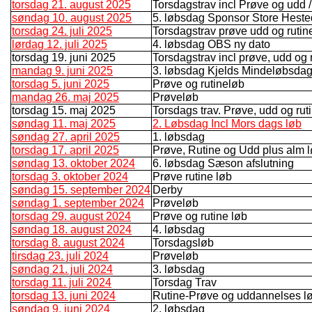
torsdag 21. august 2025
Torsdagstrav incl Prøve og udd /r
søndag 10. august 2025
5. løbsdag Sponsor Store Hest
torsdag 24. juli 2025
Torsdagstrav prøve udd og rutin
lørdag 12. juli 2025
4. løbsdag OBS ny dato
torsdag 19. juni 2025
Torsdagstrav incl prøve, udd og
mandag 9. juni 2025
3. løbsdag Kjelds Mindeløbsda
torsdag 5. juni 2025
Prøve og rutineløb
mandag 26. maj 2025
Prøveløb
torsdag 15. maj 2025
Torsdags trav. Prøve, udd og rut
søndag 11. maj 2025
2. Løbsdag Incl Mors dags løb
søndag 27. april 2025
1. løbsdag
torsdag 17. april 2025
Prøve, Rutine og Udd plus alm 
søndag 13. oktober 2024
6. løbsdag Sæson afslutning
torsdag 3. oktober 2024
Prøve rutine løb
søndag 15. september 2024
Derby
søndag 1. september 2024
Prøveløb
torsdag 29. august 2024
Prøve og rutine løb
søndag 18. august 2024
4. løbsdag
torsdag 8. august 2024
Torsdagsløb
tirsdag 23. juli 2024
Prøveløb
søndag 21. juli 2024
3. løbsdag
torsdag 11. juli 2024
Torsdag Trav
torsdag 13. juni 2024
Rutine-Prøve og uddannelses l
søndag 9. juni 2024
2. løbsdag