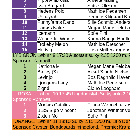
6
Pippi Ambrosia
Alberte Malling
7
Ivan Brogård
Sidsel Olesen
8
Hedens Polo
Mathilde Pedersen
9
Ushayrah
Pernille Klitgaard K
10
Funnyfarms Dario
Silje Schmidt Ander
11
Farsøs Katie
Megan Marie Feldbæ
12
Icemann
Sofie Pihl
13
Wonderful Winnie
Karina Bagge Hudtlo
14
Trolleby Melon
Mathilde Drescher
15
Hedvig
Freia Møller Jørgen
LYS GRØN
Løb nr. 9 17:20 Autostart sulky 2.35 1200 m. 2
Sponsor: Rambøll.
1
Katriona M
Megan Marie Feldbæ
2
Bailey (S)
Aksel Sibuhr Nielse
3
Levinjo
Søs Ragnhild Have
4
Ljungens Lady
Mathilde Pedersen
5
Zigrid
Claire Leegaard
ROSA
Løb nr. 10 17:45 Ungdomsløb Sulky auto 2.
Sponsor: Rambøll.
1
Morfars Catalina
Filuca Wermelin-Lar
2
BB:S Sipp Vincent
Jonathan Winther Ve
3
Zixten Mo
Sofie Pihl
ORANGE
Løb nr. 11 18:10 Sulky 2.15 1200 m. Lille De
Sponsor: Carsten Bundgaards mindefond. Præmie: Krans