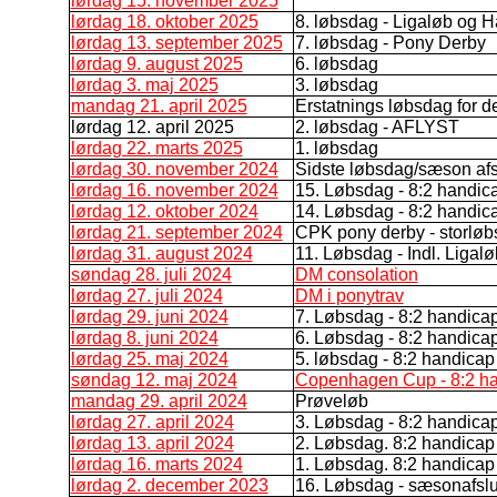
lørdag 15. november 2025
lørdag 18. oktober 2025
8. løbsdag - Ligaløb og 
lørdag 13. september 2025
7. løbsdag - Pony Derby
lørdag 9. august 2025
6. løbsdag
lørdag 3. maj 2025
3. løbsdag
mandag 21. april 2025
Erstatnings løbsdag for d
lørdag 12. april 2025
2. løbsdag - AFLYST
lørdag 22. marts 2025
1. løbsdag
lørdag 30. november 2024
Sidste løbsdag/sæson afs
lørdag 16. november 2024
15. Løbsdag - 8:2 handic
lørdag 12. oktober 2024
14. Løbsdag - 8:2 handic
lørdag 21. september 2024
CPK pony derby - storlø
lørdag 31. august 2024
11. Løbsdag - Indl. Ligalø
søndag 28. juli 2024
DM consolation
lørdag 27. juli 2024
DM i ponytrav
lørdag 29. juni 2024
7. Løbsdag - 8:2 handica
lørdag 8. juni 2024
6. Løbsdag - 8:2 handica
lørdag 25. maj 2024
5. løbsdag - 8:2 handicap
søndag 12. maj 2024
Copenhagen Cup - 8:2 h
mandag 29. april 2024
Prøveløb
lørdag 27. april 2024
3. Løbsdag - 8:2 handica
lørdag 13. april 2024
2. Løbsdag. 8:2 handicap
lørdag 16. marts 2024
1. Løbsdag. 8:2 handicap
lørdag 2. december 2023
16. Løbsdag - sæsonafslu