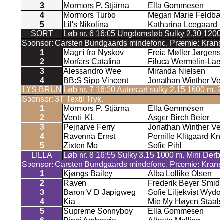
3
Mormors P. Stjärna
Ella Gommesen
4
Mormors Turbo
Megan Marie Feldbæ
5
Lil's Nikolina
Katharina Leegaard
SORT
Løb nr. 6 16:05 Ungdomsløb Sulky 2.30 12
Sponsor: Carsten Bundgaards mindefond. Præmie: Krans
1
Magni fra Nyskov
Freia Møller Jørgen
2
Morfars Catalina
Filuca Wermelin-Lar
3
Alessandro Wee
Miranda Nielsen
4
BB:S Sipp Vincent
Jonathan Winther Ve
LYS BRUN
Løb nr. 7 16:30 Autostart sulky 2.15 1600 m. 2
Sponsor: 3T Textil Tryk.
1
Mormors P. Stjärna
Ella Gommesen
2
Ventil KL
Asger Birch Beier
3
Pejnarve Ferry
Jonathan Winther Ve
4
Ravenna Ernst
Pernille Klitgaard K
5
Zixten Mo
Sofie Pihl
LILLA
Løb nr. 8 16:55 Sulky 3.15 1000 m. Mini De
Sponsor: Carsten Bundgaards mindefond. Præmie: Krans
1
Kjøngs Bailey
Alba Lollike Olsen
2
Raven
Frederik Beyer Smid
3
Baron V D Japigweg
Sofie Liljekvist Wydo
4
Kia
Mie My Høyen Staal
5
Supreme Sonnyboy
Ella Gommesen