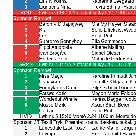
2
Lil's Nikolina
Katharina Leegaard
3
Ljungens Nina
Freyja Edimar-Hans
RØD
Løb nr. 3 14:50 Autostart sulky 3.25 1000 m. 3
Sponsor: Rambøll.
1
Baron V D Japigweg
Mie My Høyen Staal
2
Kia
Sofie Liljekvist Wydo
3
Fie
Sofie Pihl
4
Supreme Sonnyboy
Ella Gommesen
5
Pippi Ambrosia
Alberte Malling
6
Ivan Brogård
Sidsel Olesen
7
Hedens Polo
Mathilde Pedersen
GRØN
Løb nr. 4 15:15 Autostart sulky 3:00 1100 m. 3
Sponsor: Rambøll.
1
Miss Magic
Karoline Frimudt Ju
2
Ushayrah
Pernille Klitgaard K
3
Funnyfarms Dario
Silje Schmidt Ander
4
Farsøs Katie
Megan Marie Feldbæ
5
Wonderful Winnie
Karina Bagge Hudtlo
6
Musse Mørk
Asger Birch Beier
7
Hedvig
Sofie Pihl
HVID
Løb nr. 5 15:40 Monté 2.24 1100 m. Monte d
Sponsor: 3T Textil Tryk. Præmie: Krans, dækken, pokal, 
1
Lunesdale Last Rose
Lærke Møller Jørge
2
Levinjo
Søs Ragnhild Have