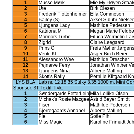
1
Musse Mørk
Mie My Høyen Staal
2
Ute
Birk Olesen
3
Frederik Flottenheimer
Ella Gommesen
4
Bailey (S)
Aksel Sibuhr Nielse
5
Ljungens Lady
Mathilde Pedersen
6
Katriona M
Megan Marie Feldbæ
7
Mormors Turbo
Filuca Wermelin-Lar
8
Zigrid
Claire Leegaard
9
Prins G
Freia Møller Jørgen
10
Ventil KL
Asger Birch Beier
11
Alessandro Wee
Mathilde Drescher
12
Pejnarve Ferry
Jonathan Winther Ve
13
Ljungens Nina
Alberte Malling
14
Skott's Rally
Pernille Klitgaard K
LYS BLÅ
Løb nr. 12 18:35 Sulky 3.35 1000 m. Mini Co
Sponsor: 3T Textil Tryk.
1
Søndergårds FetterLein
Mila Lollike Olsen
2
Michak's Rosie Macgee
Astrid Beyer Smidt
3
Fisen
Mathilde Pedersen
4
Bjerregaards Annabel
Alberte Malling
5
Fie
Sofie Pihl
6
Miss Magic
Karoline Frimudt Ju