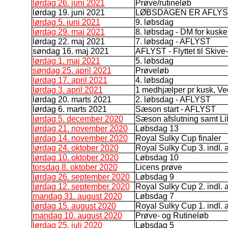
lørdag 26. juni 2021
Prøve/rutineløb
lørdag 19. juni 2021
LØBSDAGEN ER AFLYS
lørdag 5. juni 2021
9. løbsdag
lørdag 29. maj 2021
8. løbsdag - DM for kuske
lørdag 22. maj 2021
7. løbsdag - AFLYST
søndag 16. maj 2021
AFLYST - Flyttet til Skive- 
lørdag 1. maj 2021
5. løbsdag
søndag 25. april 2021
Prøveløb
lørdag 17. april 2021
4. løbsdag
lørdag 3. april 2021
1 medhjælper pr kusk, Ved
lørdag 20. marts 2021
2. løbsdag - AFLYST
lørdag 6. marts 2021
Sæson start - AFLYST
lørdag 5. december 2020
Sæson afslutning samt Lil
lørdag 21. november 2020
Løbsdag 13
lørdag 14. november 2020
Royal Sulky Cup finaler
lørdag 24. oktober 2020
Royal Sulky Cup 3. indl. a
lørdag 10. oktober 2020
Løbsdag 10
torsdag 8. oktober 2020
Licens prøve
lørdag 26. september 2020
Løbsdag 9
lørdag 12. september 2020
Royal Sulky Cup 2. indl. 
mandag 31. august 2020
Løbsdag 7
lørdag 15. august 2020
Royal Sulky Cup 1. indl. 
mandag 10. august 2020
Prøve- og Rutineløb
lørdag 25. juli 2020
Løbsdag 5