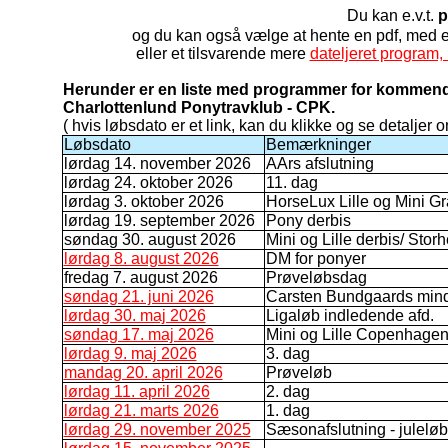
Du kan e.v.t.
p
og du kan også vælge at hente en pdf, med
eller et tilsvarende mere
dateljeret program, 
Herunder er en liste med programmer for kommende
Charlottenlund Ponytravklub - CPK.
( hvis løbsdato er et link, kan du klikke og se detaljer o
Løbsdato
Bemærkninger
lørdag 14. november 2026
AArs afslutning
lørdag 24. oktober 2026
11. dag
lørdag 3. oktober 2026
HorseLux Lille og Mini Gr
lørdag 19. september 2026
Pony derbis
søndag 30. august 2026
Mini og Lille derbis/ Stor
lørdag 8. august 2026
DM for ponyer
fredag 7. august 2026
Prøveløbsdag
søndag 21. juni 2026
Carsten Bundgaards min
lørdag 30. maj 2026
Ligaløb indledende afd.
søndag 17. maj 2026
Mini og Lille Copenhage
lørdag 9. maj 2026
3. dag
mandag 20. april 2026
Prøveløb
lørdag 11. april 2026
2. dag
lørdag 21. marts 2026
1. dag
lørdag 29. november 2025
Sæsonafslutning - juleløb