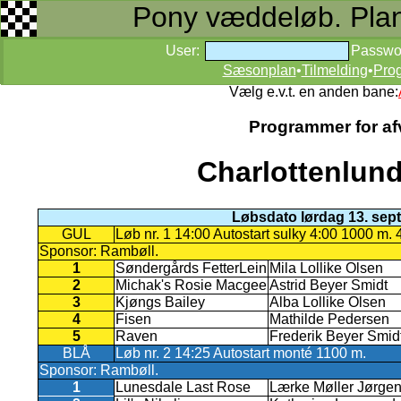
Pony væddeløb. Planer
User:
Passwo
Sæsonplan
•
Tilmelding
•
Pro
Vælg e.v.t. en anden bane:
Programmer for afv
Charlottenlun
Løbsdato lørdag 13. sep
GUL
Løb nr. 1 14:00 Autostart sulky 4:00 1000 m. 4
Sponsor: Rambøll.
1
Søndergårds FetterLein
Mila Lollike Olsen
2
Michak's Rosie Macgee
Astrid Beyer Smidt
3
Kjøngs Bailey
Alba Lollike Olsen
4
Fisen
Mathilde Pedersen
5
Raven
Frederik Beyer Smid
BLÅ
Løb nr. 2 14:25 Autostart monté 1100 m.
Sponsor: Rambøll.
1
Lunesdale Last Rose
Lærke Møller Jørge