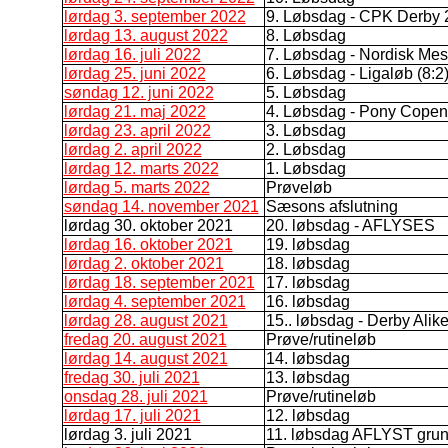
lørdag 3. september 2022
9. Løbsdag - CPK Derby 20
lørdag 13. august 2022
8. Løbsdag
lørdag 16. juli 2022
7. Løbsdag - Nordisk Mest
lørdag 25. juni 2022
6. Løbsdag - Ligaløb (8:2)
søndag 12. juni 2022
5. Løbsdag
lørdag 21. maj 2022
4. Løbsdag - Pony Copen
lørdag 23. april 2022
3. Løbsdag
lørdag 2. april 2022
2. Løbsdag
lørdag 12. marts 2022
1. Løbsdag
lørdag 5. marts 2022
Prøveløb
søndag 14. november 2021
Sæsons afslutning
lørdag 30. oktober 2021
20. løbsdag - AFLYSES
lørdag 16. oktober 2021
19. løbsdag
lørdag 2. oktober 2021
18. løbsdag
lørdag 18. september 2021
17. løbsdag
lørdag 4. september 2021
16. løbsdag
lørdag 28. august 2021
15.. løbsdag - Derby Alik
fredag 20. august 2021
Prøve/rutineløb
lørdag 14. august 2021
14. løbsdag
fredag 30. juli 2021
13. løbsdag
onsdag 28. juli 2021
Prøve/rutineløb
lørdag 17. juli 2021
12. løbsdag
lørdag 3. juli 2021
11. løbsdag AFLYST grun