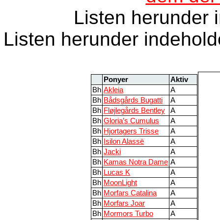
Listen herunder 
Listen herunder indehold
Ponyer
Aktiv
Bh
Akleia
A
Bh
Bådsgårds Bugatti
A
Bh
Fløjlegårds Bentley
A
Bh
Gloria’s Cumulus
A
Bh
Hjortagers Trisse
A
Bh
Isilon Alassë
A
Bh
Jacki
A
Bh
Kamas Notra Dame
A
Bh
Lucas K
A
Bh
MoonLight
A
Bh
Morfars Catalina
A
Bh
Morfars Joar
A
Bh
Mormors Turbo
A