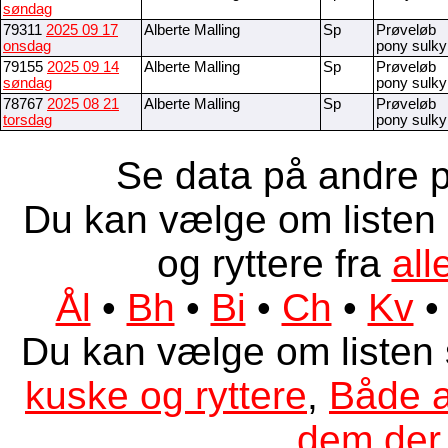
søndag
79311
2025 09 17
Alberte Malling
Sp
Prøveløb
onsdag
pony sulky
79155
2025 09 14
Alberte Malling
Sp
Prøveløb
søndag
pony sulky
78767
2025 08 21
Alberte Malling
Sp
Prøveløb
torsdag
pony sulky
Se data på andre p
Du kan vælge om listen 
og ryttere fra
all
Ål
•
Bh
•
Bi
•
Ch
•
Kv
Du kan vælge om listen
kuske og ryttere
,
Både a
dem der 