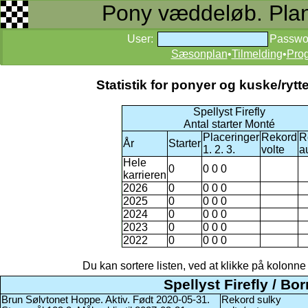
Pony væddeløb. Planer
User:
Passwo
Sæsonplan
•
Tilmelding
•
Pro
Statistik for ponyer og kuske/ry
Spellyst Firefly
Antal starter Monté
Placeringer
Rekord
R
År
Starter
1. 2. 3.
volte
a
Hele
0
0 0 0
karrieren
2026
0
0 0 0
2025
0
0 0 0
2024
0
0 0 0
2023
0
0 0 0
2022
0
0 0 0
Du kan sortere listen, ved at klikke på kolonne na
Spellyst Firefly / B
Brun Sølvtonet Hoppe. Aktiv. Født 2020-05-31.
Rekord sulky