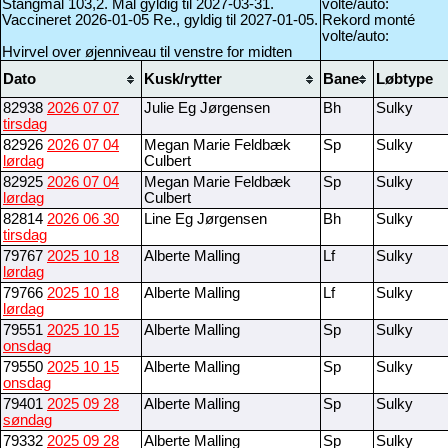
Stangmål 103,2. Mål gyldig til 2027-03-31.
volte/auto:
Vaccineret 2026-01-05 Re., gyldig til 2027-01-05.
Rekord monté
volte/auto:
Hvirvel over øjenniveau til venstre for midten
Dato
Kusk/rytter
Bane
Løbtype
82938
2026 07 07
Julie Eg Jørgensen
Bh
Sulky
tirsdag
82926
2026 07 04
Megan Marie Feldbæk
Sp
Sulky
lørdag
Culbert
82925
2026 07 04
Megan Marie Feldbæk
Sp
Sulky
lørdag
Culbert
82814
2026 06 30
Line Eg Jørgensen
Bh
Sulky
tirsdag
79767
2025 10 18
Alberte Malling
Lf
Sulky
lørdag
79766
2025 10 18
Alberte Malling
Lf
Sulky
lørdag
79551
2025 10 15
Alberte Malling
Sp
Sulky
onsdag
79550
2025 10 15
Alberte Malling
Sp
Sulky
onsdag
79401
2025 09 28
Alberte Malling
Sp
Sulky
søndag
79332
2025 09 28
Alberte Malling
Sp
Sulky