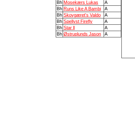
Bh
Mosekærs Lukas
A
Bh
Runs Like A Bambi
A
Bh
Skovgæret's Valdo
A
Bh
Spellyst Firefly
A
Bh
Star ll
A
Bh
Østruplunds Jason
A