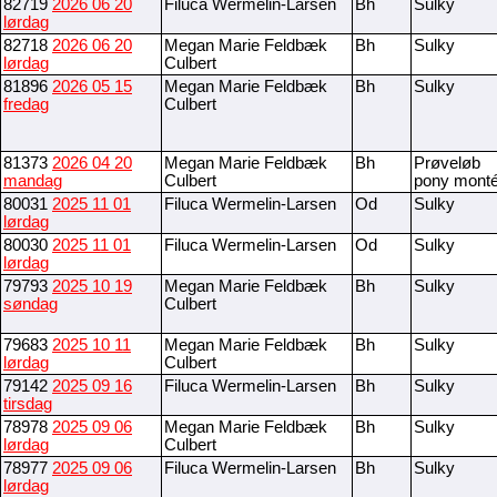
82719
2026 06 20
Filuca Wermelin-Larsen
Bh
Sulky
lørdag
82718
2026 06 20
Megan Marie Feldbæk
Bh
Sulky
lørdag
Culbert
81896
2026 05 15
Megan Marie Feldbæk
Bh
Sulky
fredag
Culbert
81373
2026 04 20
Megan Marie Feldbæk
Bh
Prøveløb
mandag
Culbert
pony mont
80031
2025 11 01
Filuca Wermelin-Larsen
Od
Sulky
lørdag
80030
2025 11 01
Filuca Wermelin-Larsen
Od
Sulky
lørdag
79793
2025 10 19
Megan Marie Feldbæk
Bh
Sulky
søndag
Culbert
79683
2025 10 11
Megan Marie Feldbæk
Bh
Sulky
lørdag
Culbert
79142
2025 09 16
Filuca Wermelin-Larsen
Bh
Sulky
tirsdag
78978
2025 09 06
Megan Marie Feldbæk
Bh
Sulky
lørdag
Culbert
78977
2025 09 06
Filuca Wermelin-Larsen
Bh
Sulky
lørdag