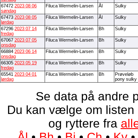
67472
2023 08 06
Filuca Wermelin-Larsen
Ål
Sulky
søndag
67473
2023 08 05
Filuca Wermelin-Larsen
Ål
Sulky
lørdag
67296
2023 07 14
Filuca Wermelin-Larsen
Bh
Sulky
fredag
67067
2023 07 05
Filuca Wermelin-Larsen
Bh
Sulky
onsdag
66884
2023 06 14
Filuca Wermelin-Larsen
Bh
Sulky
onsdag
66305
2023 05 19
Filuca Wermelin-Larsen
Bh
Sulky
fredag
65541
2023 04 01
Filuca Wermelin-Larsen
Bh
Prøveløb
lørdag
pony sulky
Se data på andre p
Du kan vælge om listen 
og ryttere fra
all
Ål
•
Bh
•
Bi
•
Ch
•
Kv