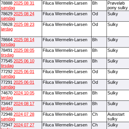
78888
2025 08 31
Filuca Wermelin-Larsen
Bh
Prøveløb
søndag
pony sulky
78629
2025 08 24
Filuca Wermelin-Larsen
Od
Sulky
søndag
78628
2025 08 23
Filuca Wermelin-Larsen
Od
Sulky
lørdag
78664
2025 08 14
Filuca Wermelin-Larsen
Bh
Sulky
torsdag
78491
2025 08 05
Filuca Wermelin-Larsen
Bh
Sulky
tirsdag
77545
2025 06 10
Filuca Wermelin-Larsen
Bh
Sulky
tirsdag
77292
2025 06 01
Filuca Wermelin-Larsen
Od
Sulky
søndag
77291
2025 06 01
Filuca Wermelin-Larsen
Od
Sulky
søndag
74670
2024 10 05
Filuca Wermelin-Larsen
Bh
Sulky
lørdag
73447
2024 08 17
Filuca Wermelin-Larsen
Bh
Sulky
lørdag
72948
2024 07 28
Filuca Wermelin-Larsen
Ch
Autostart
søndag
sulky
72947
2024 07 27
Filuca Wermelin-Larsen
Ch
Sulky