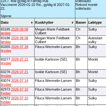
119,7. Mål gyldig til Færdig mål.
volte/auto:
Vaccineret 2026-01-22 Re., gyldig til 2027-01-
Rekord monté
22.
volte/auto:
Stjerne
Dato
Kusk/rytter
Bane
Løbtype
83185
2026 08 08
Megan Marie Feldbæk
Ch
Sulky
lørdag
Culbert
83186
2026 08 08
Megan Marie Feldbæk
Ch
Autostart
lørdag
Culbert
sulky
83355
2026 07 28
Filuca Wermelin-Larsen
Bh
Sulky
tirsdag
83277
2026 07 21
Isolde Karlsson (SE)
Bh
Monté
tirsdag
83276
2026 07 21
Isolde Karlsson (SE)
Bh
Monté
tirsdag
83074
2026 07 14
Filuca Wermelin-Larsen
Bh
Sulky
tirsdag
82973
2026 07 10
Filuca Wermelin-Larsen
Bh
Sulky
fredag
82972
2026 07 10
Filuca Wermelin-Larsen
Bh
Sulky
fredag