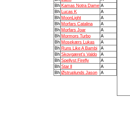
Bh
Kamas Notra Dame
A
Bh
Lucas K
A
Bh
MoonLight
A
Bh
Morfars Catalina
A
Bh
Morfars Joar
A
Bh
Mormors Turbo
A
Bh
Mosekærs Lukas
A
Bh
Runs Like A Bambi
A
Bh
Skovgæret's Valdo
A
Bh
Spellyst Firefly
A
Bh
Star ll
A
Bh
Østruplunds Jason
A