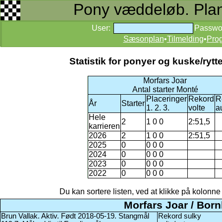
Pony væddeløb. Planer
User:
Passwo
Sæsonplan
•
Tilmelding
•
Pro
Statistik for ponyer og kuske/ry
Morfars Joar
Antal starter Monté
Placeringer
Rekord
R
År
Starter
1. 2. 3.
volte
a
Hele
2
1 0 0
2:51,5
karrieren
2026
2
1 0 0
2:51,5
2025
0
0 0 0
2024
0
0 0 0
2023
0
0 0 0
2022
0
0 0 0
Du kan sortere listen, ved at klikke på kolonne na
Morfars Joar / Bor
Brun Vallak. Aktiv. Født 2018-05-19. Stangmål
Rekord sulky