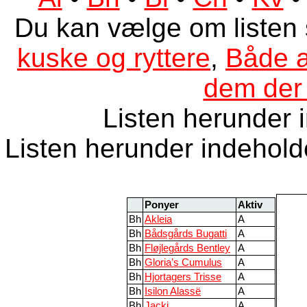
Du kan vælge om listen
kuske og ryttere
,
Både a
dem der 
Listen herunder 
Listen herunder indehold
Ponyer
Aktiv
Bh
Akleia
A
Bh
Bådsgårds Bugatti
A
Bh
Fløjlegårds Bentley
A
Bh
Gloria’s Cumulus
A
Bh
Hjortagers Trisse
A
Bh
Isilon Alassë
A
Bh
Jacki
A