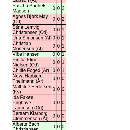
Larsson (Ål)
Sascha Barthels
0
0
2
Madsen
Agnes Bjørk May
0
0
2
(Od)
Stine Lemvig
0
0
1
Christensen (Od)
Una Simonsen (Ål)
0
0
1
Christian
0
0
1
Mortensen (Ål)
Vibe Hansen
0
0
1
Emilia Eline
0
0
1
Nielsen (Od)
Chillie Foged (År)
0
0
1
Nova Harbjerg
0
0
0
Theilmann (År)
Mathilde Pedersen
0
0
0
(Kv)
Ida Faxøe
Enghave
0
0
0
Lauridsen (Od)
Bertram Klarborg
0
0
0
Clemmensen (Ål)
Alberte Bach
0
0
0
Christiansen