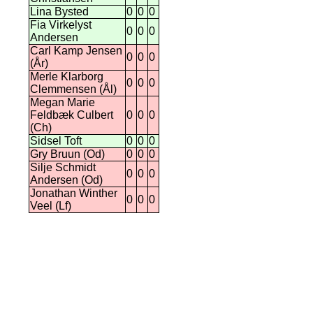
Lina Bysted
0
0
0
Fia Virkelyst
0
0
0
Andersen
Carl Kamp Jensen
0
0
0
(År)
Merle Klarborg
0
0
0
Clemmensen (Ål)
Megan Marie
Feldbæk Culbert
0
0
0
(Ch)
Sidsel Toft
0
0
0
Gry Bruun (Od)
0
0
0
Silje Schmidt
0
0
0
Andersen (Od)
Jonathan Winther
0
0
0
Veel (Lf)