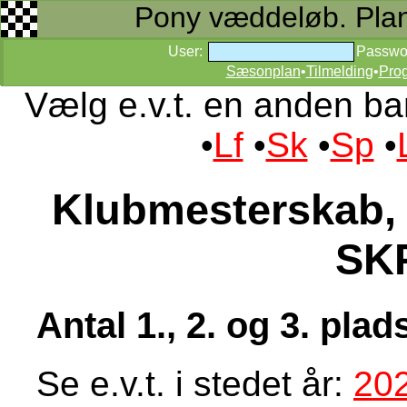
Pony væddeløb. Planer
User:
Passwo
Sæsonplan
•
Tilmelding
•
Pro
Vælg e.v.t. en anden ba
•
Lf
•
Sk
•
Sp
•
Klubmesterskab, 
SK
Antal 1., 2. og 3. pla
Se e.v.t. i stedet år:
20