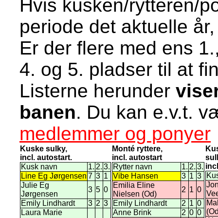
Hvis kusken/rytteren/p
periode det aktuelle år
Er der flere med ens 1.
4. og 5. pladser til at 
Listerne herunder
vise
banen
. Du kan e.v.t. 
medlemmer og ponyer
Kuske sulky,
Monté ryttere,
Ku
incl. autostart.
incl. autostart
sul
inc
Kusk navn
1.
2.
3.
Rytter navn
1.
2.
3.
Ku
Line Eg Jørgensen
7
3
1
Vibe Hansen
3
1
3
Jon
Julie Eg
Emilia Eline
3
5
0
2
1
0
Vee
Jørgensen
Nielsen (Od)
Mal
Emily Lindhardt
3
2
3
Emily Lindhardt
2
1
0
(Od
Laura Marie
Anne Brink
2
0
0