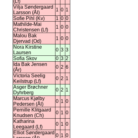
(Lf)
Vilja Søndergaard
1
0
1
Larsson (Ål)
Sofie Pihl (Kv)
1
0
0
Mathilde-Mai
1
0
0
Christensen (Lf)
Malou Bak
1
0
0
Djervad (Od)
Nora Kirstine
0
3
3
Laursen
Sofia Skov
0
3
2
Ida Bak Jensen
0
2
6
(År)
Victoria Seelig
0
2
1
Keilstrup (Lf)
Asger Brøchner
0
2
1
Dyhrberg
Marcus Kjølby
0
1
0
Pedersen (Ål)
Pernille Klitgaard
0
1
0
Knudsen (Ch)
Katharina
0
1
0
Leegaard (Lf)
Elliot Søndergaard
0
1
0