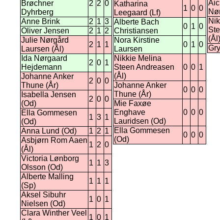
Aic
Brøchner
2
2
0
Katharina
1
0
0
Nør
Dyhrberg
Leegaard (Lf)
Nik
Anne Brink
2
1
3
Alberte Bach
0
1
0
St
Oliver Jensen
2
1
2
Christiansen
(Ål
Julie Nørgård
Nora Kirstine
2
1
1
0
1
0
Gry
Laursen (Ål)
Laursen
Ida Nørgaard
Nikkie Melina
2
0
1
Hejdemann
Steen Andreasen
0
0
1
(Ål)
Johanne Anker
2
0
0
Thune (År)
Johanne Anker
0
0
0
Thune (År)
Isabella Jensen
2
0
0
(Od)
Mie Faxøe
Enghave
0
0
0
Ella Gommesen
1
3
1
Lauridsen (Od)
(Od)
Ella Gommesen
Anna Lund (Od)
1
2
1
0
0
0
(Od)
Asbjørn Rom Aaen
1
2
0
(Ål)
Victoria Lønborg
1
1
3
Olsson (Od)
Alberte Malling
1
1
1
(Sp)
Aksel Sibuhr
1
0
1
Nielsen (Od)
Clara Winther Veel
1
0
1